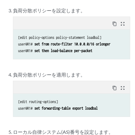
負荷分散ポリシーを設定します。
content_copy
zoom_out_map
[edit policy-options policy-statement loadbal]

user@R1# 
set from route-filter 10.0.0.0/16 orlonger 
user@R1# 
set then load-balance per-packet 
負荷分散ポリシーを適用します。
content_copy
zoom_out_map
[edit routing-options]

user@R1# 
set forwarding-table export loadbal
ローカル自律システム(AS)番号を設定します。