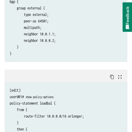
bgp {

    group external {

Feedback
        type external;

        peer-as 64501;

        multipath;

        neighbor 10.0.1.1;

        neighbor 10.0.0.2;

    }

content_copy
zoom_out_map
[edit]

user@R1# 
show policy-options
policy-statement loadbal {

    from {

        route-filter 10.0.0.0/16 orlonger;

    }

    then {
