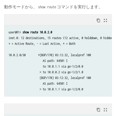
動作モードから、
コマンドを実行します。
show route
content_copy
zoom_out_map
user@R1> 
show route 10.0.2.0
inet.0: 12 destinations, 15 routes (12 active, 0 holddown, 0 hidden)

+ = Active Route, - = Last Active, * = Both

10.0.2.0/30        *[BGP/170] 03:12:32, localpref 100

                      AS path: 64501 I

                      to 10.0.1.1 via ge-1/2/0.0

                    > to 10.0.0.2 via ge-1/2/1.0

                    [BGP/170] 03:12:32, localpref 100

                      AS path: 64501 I

                    > to 10.0.1.1 via ge-1/2/0.0
content_copy
zoom_out_map