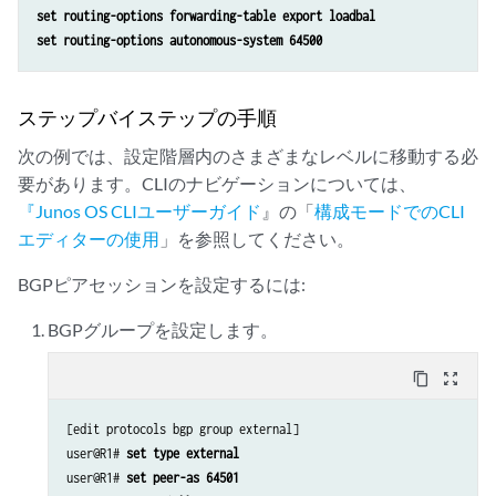
set routing-options forwarding-table export loadbal
set routing-options autonomous-system 64500
ステップバイステップの手順
次の例では、設定階層内のさまざまなレベルに移動する必
要があります。CLIのナビゲーションについては、
『Junos OS CLIユーザーガイド
』の「
構成モードでのCLI
エディターの使用
」を参照してください。
BGPピアセッションを設定するには:
BGPグループを設定します。
content_copy
zoom_out_map
[edit protocols bgp group external]

user@R1# 
set type external 
user@R1# 
set peer-as 64501 