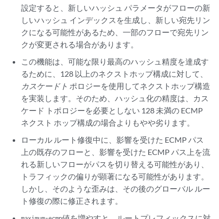
設定すると、新しいハッシュ パラメータがフローの新
しいハッシュ インデックスを生成し、新しい宛先リン
クになる可能性があるため、一部のフローで宛先リン
クが変更される場合があります。
この機能は、可能な限り最高のハッシュ精度を達成す
るために、128 以上のネクストホップ構成に対して、
カスケードト
ポロジーを使用してネクストホップ構造
を実装します。そのため、ハッシュ化の精度は、カス
ケード トポロジーを必要としない 128 未満の ECMP
ネクスト ホップ構成の場合よりもやや劣ります。
ローカル ルート修復中に、影響を受けた ECMP パス
上の既存のフローと、影響を受けた ECMP パス上を流
れる新しいフローがパスを切り替える可能性があり、
トラフィックの偏りが顕著になる可能性があります。
しかし、そのような歪みは、その後のグローバル ルー
ト修復の際に修正されます。
値を増やすと、ルートプレフィックスに対
maximum-ecmp