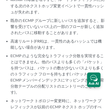
する
次の
ネクストホップ変更イベントで一貫性ハッシ
ュが失われます。
既存の ECMP グループに新しいパスを追加すると、影
響を受けていないパス上の一部のフローが新しく追加
されたパスに移動することがあります。
高速リルート(FRR)は、一貫性のあるハッシュでは機
能しない場合があります。
ECMP のような完全なトラフィック分散を実現するこ
とはできません。他のパスよりも多くの「バケット」
を持つパスは、バケットの数が少ないパスよりも多く
のトラフィック フローを持ちます(
バケット
とは、
ECMP メンバーインデックスにマッピングされた負荷
Ask AI
分散テーブルの分配リストのエントリーのことで
す)。
ネットワーク トポロジー変更時に、ネットワーク プ
レフィックスが以前の ECMP ネクスト ホップのすべ