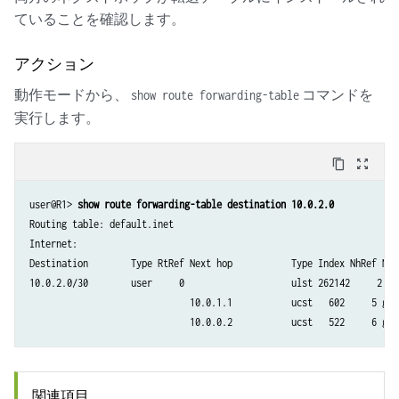
ていることを確認します。
アクション
動作モードから、
コマンドを
show route forwarding-table
実行します。
content_copy
zoom_out_map
user@R1> 
show route forwarding-table destination 10.0.2.0
Routing table: default.inet

Internet:

Destination        Type RtRef Next hop           Type Index NhRef Neti
10.0.2.0/30        user     0                    ulst 262142     2

                              10.0.1.1           ucst   602     5 ge-1
                              10.0.0.2           ucst   522     6 ge-
関連項目