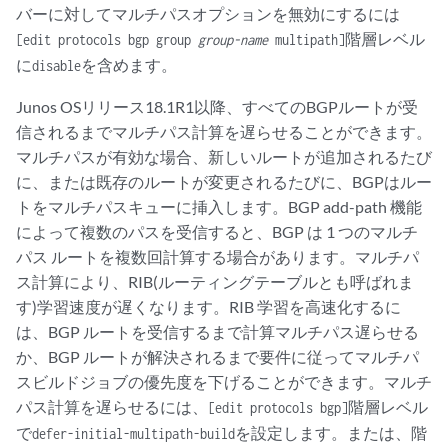
バーに対してマルチパスオプションを無効にするには
階層レベル
[edit protocols bgp group
group-name
multipath]
に
を含めます。
disable
Junos OSリリース18.1R1以降、すべてのBGPルートが受
信されるまでマルチパス計算を遅らせることができます。
マルチパスが有効な場合、新しいルートが追加されるたび
に、または既存のルートが変更されるたびに、BGPはルー
トをマルチパスキューに挿入します。BGP add-path 機能
によって複数のパスを受信すると、BGP は 1 つのマルチ
パス ルートを複数回計算する場合があります。マルチパ
ス計算により、RIB(ルーティングテーブルとも呼ばれま
す)学習速度が遅くなります。RIB 学習を高速化するに
は、BGP ルートを受信するまで計算マルチパス遅らせる
か、BGP ルートが解決されるまで要件に従ってマルチパ
スビルドジョブの優先度を下げることができます。マルチ
パス計算を遅らせるには、
階層レベル
[edit protocols bgp]
で
を設定します。または、階
defer-initial-multipath-build