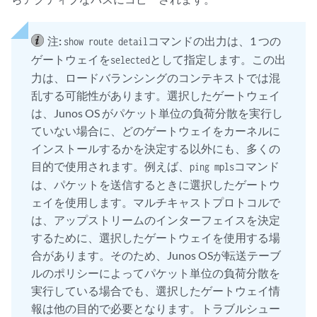
                Next-hop reference count: 5

                Source: 10.0.1.1

注:
コマンドの出力は、1 つの
                Next hop: 10.0.1.1 via ge-1/2/0.0, selected

show route detail
                State: <NotBest Ext>

ゲートウェイを
として指定します。この出
selected
                Inactive reason: Not Best in its group - Active prefer
力は、ロードバランシングのコンテキストでは混
                Local AS: 64500 Peer AS: 64501

乱する可能性があります。選択したゲートウェイ
                Age: 3:18:30 

は、Junos OS がパケット単位の負荷分散を実行し
                Task: BGP_64501.10.0.1.1+53135

ていない場合に、どのゲートウェイをカーネルに
                AS path: 64501 I

インストールするかを決定する以外にも、多くの
                Accepted

目的で使用されます。例えば、
コマンド
                Localpref: 100

ping mpls
                Router ID: 192.168.3.1
は、パケットを送信するときに選択したゲートウ
ェイを使用します。マルチキャストプロトコルで
は、アップストリームのインターフェイスを決定
するために、選択したゲートウェイを使用する場
合があります。そのため、Junos OSが転送テーブ
ルのポリシーによってパケット単位の負荷分散を
実行している場合でも、選択したゲートウェイ情
報は他の目的で必要となります。トラブルシュー