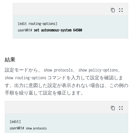
content_copy
zoom_out_map
[edit routing-options]

user@R1# 
set autonomous-system 64500
結果
設定モードから、
、
、
show protocols
show policy-options
コマンドを入力して設定を確認しま
show routing-options
す。出力に意図した設定が表示されない場合は、この例の
手順を繰り返して設定を修正します。
content_copy
zoom_out_map
[edit]

user@R1# 
show protocols