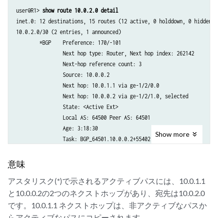
user@R1> 
show route 10.0.2.0 detail
inet.0: 12 destinations, 15 routes (12 active, 0 holddown, 0 hidden)

10.0.2.0/30 (2 entries, 1 announced)

        *BGP    Preference: 170/-101

                Next hop type: Router, Next hop index: 262142

                Next-hop reference count: 3

                Source: 10.0.0.2

                Next hop: 10.0.1.1 via ge-1/2/0.0

                Next hop: 10.0.0.2 via ge-1/2/1.0, selected

                State: <Active Ext>

                Local AS: 64500 Peer AS: 64501

                Age: 3:18:30 

Show
more
                Task: BGP_64501.10.0.0.2+55402

                Announcement bits (1): 2-KRT 

                AS path: 64501 I

意味
                Accepted Multipath

アスタリスク(*)で示されるアクティブパスには、10.0.1.1
                Localpref: 100

と10.0.0.2の2つのネクストホップがあり、宛先は10.0.2.0
                Router ID: 192.168.2.1

         BGP    Preference: 170/-101

です。10.0.1.1 ネクストホップは、非アクティブなパスか
                Next hop type: Router, Next hop index: 602

らアクティブなパスにコピーされます。