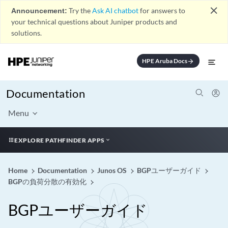
close
Announcement:
Try the
Ask AI chatbot
for answers to
your technical questions about Juniper products and
solutions.
HPE Aruba Docs
arrow_forward
Documentation
Menu
EXPLORE PATHFINDER APPS
Home
Documentation
Junos OS
BGPユーザーガイド
BGPの負荷分散の有効化
BGPユーザーガイド