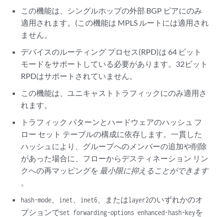
この機能は、シングルホップの外部 BGP ピアにのみ
適用されます。(この機能は MPLS ルートには適用され
ません。
デバイスのルーティング プロセス(RPD)は 64 ビット
モードをサポートしている必要があります。32ビット
RPDはサポートされていません。
この機能は、ユニキャストトラフィックにのみ適用さ
れます。
トラフィック パターンとハードウェアのハッシュ フ
ロー セット テーブルの構成に依存します。一貫した
ハッシュにより、グループへのメンバーの追加や削除
があった場合に、フローからデスティネーション リン
クへの再マッピングを
最小限に抑えることができます
。
、
、
、または
のいずれかのオ
hash-mode
inet
inet6
layer2
プションで
を
set forwarding-options enhanced-hash-key