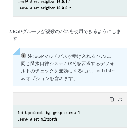
user@R1# 
set neighbor 10.0.1.1 
user@R1# 
set neighbor 10.0.0.2 
BGPグループが複数のパスを使用できるようにしま
す。
注:
BGPマルチパスが受け入れるパスに、
同じ隣接自律システム(AS)を要求するデフォ
ルトのチェックを無効にするには、
multiple-
オプションを含めます。
as
content_copy
zoom_out_map
[edit protocols bgp group external]

user@R1# 
set multipath