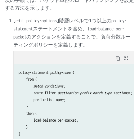
する方法を示します。
階層レベルで1つ以上の
[edit policy-options]
policy-
ステートメントを含め、
statement
load-balance per-
のアクションを定義することで、負荷分散ルー
packet
ティングポリシーを定義します。
content_copy
zoom_out_map
policy-statement 
policy-name
 {

    from {

match-conditions
;

        route-filter 
destination-prefix match-type
 <
actions
>;

        prefix-list 
name
;

    }

    then {

        load-balance per-packet;

    }
