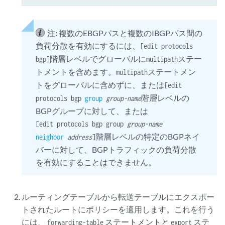
注:
複数のEBGPパスと複数のIBGPパス間の
負荷分散を有効にするには、
[edit protocols
階層レベルでグローバルに
ステー
bgp]
multipath
トメントを含めます。
ステートメン
multipath
トをグローバルに含めずに、または
[edit
階層レベルの
protocols bgp
group
group-name
BGPグループに対して、または
[edit protocols bgp group
group-name
階層レベルの特定のBGPネイ
neighbor
address
]
バーに対して、BGPトラフィックの負荷分散
を有効にすることはできません。
ルーティングテーブルから転送テーブルにエクスポー
トされたルートにポリシーを適用します。これを行う
には、
ステートメントと
ステ
forwarding-table
export