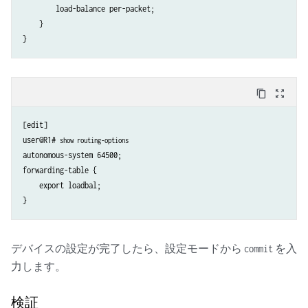
        load-balance per-packet;

    }

content_copy
zoom_out_map
[edit]

user@R1# 
show routing-options
autonomous-system 64500;

forwarding-table {

    export loadbal;

デバイスの設定が完了したら、設定モードから
を入
commit
力します。
検証