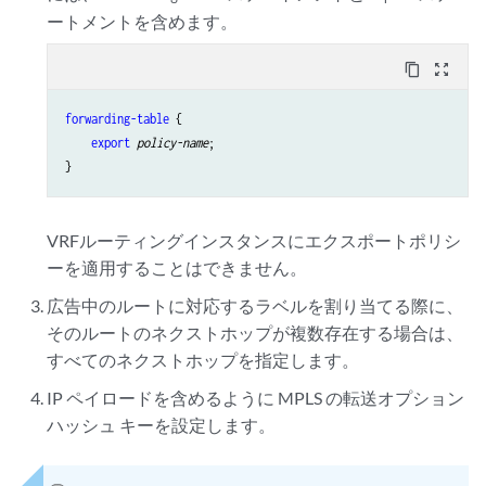
ートメントを含めます。
content_copy
zoom_out_map
forwarding-table
 {

export
policy-name
;

VRFルーティングインスタンスにエクスポートポリシ
ーを適用することはできません。
広告中のルートに対応するラベルを割り当てる際に、
そのルートのネクストホップが複数存在する場合は、
すべてのネクストホップを指定します。
IP ペイロードを含めるように MPLS の転送オプション
ハッシュ キーを設定します。