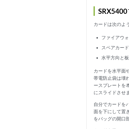
SRX54
カードは次のよ
ファイアウ
スペアカー
水平方向と
カードを水平面
帯電防止袋は壊
ースプレートを本
にスライドさせ
自分でカードを
面を下にして置
をバッグの開口