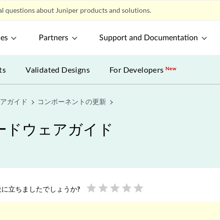
l questions about Juniper products and solutions.
ces
Partners
Support and Documentation
ts
Validated Designs
For Developers
New
ェアガイド
コンポーネントの更新
ハードウェアガイド
star
star
star
star
star
に立ちましたでしょうか?