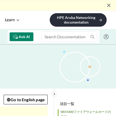
close
HPE Aruba Networking
Learn
arrow_forward
documentation
Ask AI
keyboard_arrow_right
Go to English page
項目一覧
SRX5400ファイアウォールカードの