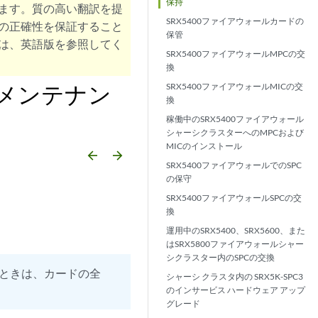
保持
ます。質の高い翻訳を提
SRX5400ファイアウォールカードの
の正確性を保証すること
保管
は、英語版を参照してく
SRX5400ファイアウォールMPCの交
換
のメンテナン
SRX5400ファイアウォールMICの交
換
稼働中のSRX5400ファイアウォール
シャーシクラスターへのMPCおよび
MICのインストール
arrow_backward
arrow_forward
SRX5400ファイアウォールでのSPC
の保守
SRX5400ファイアウォールSPCの交
換
運用中のSRX5400、SRX5600、また
はSRX5800ファイアウォールシャー
シクラスター内のSPCの交換
げるときは、カードの全
シャーシ クラスタ内の SRX5K-SPC3
のインサービス ハードウェア アップ
グレード