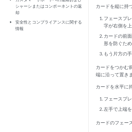
カードを縦に持つ
シャーシまたはコンポーネントの返
却
フェースプ
安全性とコンプライアンスに関する
play_arrow
字が右側を上
情報
カードの前面
形を防ぐた
もう片方の
カードをつかむ
端に沿って置き
カードを水平に持
フェースプ
左手で上端
カードのフェー