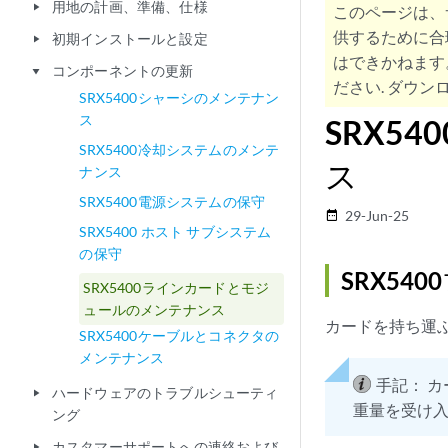
用地の計画、準備、仕様
play_arrow
このページは、
供するために合
初期インストールと設定
play_arrow
はできかねます
コンポーネントの更新
play_arrow
ださい. ダウンロ
SRX5400シャーシのメンテナン
ス
SRX5
SRX5400冷却システムのメンテ
ス
ナンス
SRX5400電源システムの保守
29-Jun-25
date_range
SRX5400 ホスト サブシステム
の保守
SRX54
SRX5400ラインカードとモジ
ュールのメンテナンス
カードを持ち運
SRX5400ケーブルとコネクタの
メンテナンス
手記：
カ
ハードウェアのトラブルシューティ
play_arrow
重量を受け
ング
カスタマーサポートへの連絡および
play_arrow