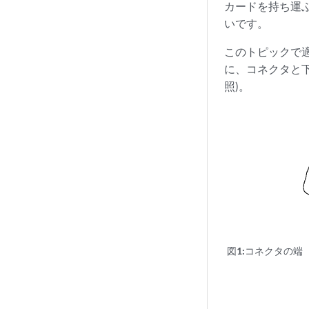
カードを持ち運
いです。
このトピックで
に、コネクタと
照)。
図1:
コネクタの端