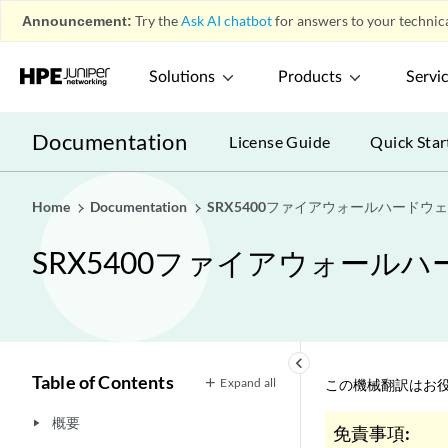
Announcement:
Try the
Ask AI chatbot
for answers to your technica
Solutions
Products
Servi
Documentation
License Guide
Quick Star
Home
Documentation
SRX5400ファイアウォールハードウ
SRX5400ファイアウォール
keyboard_arrow_left
Table of Contents
Expand all
この機械翻訳はお役
概要
play_arrow
免責事項: