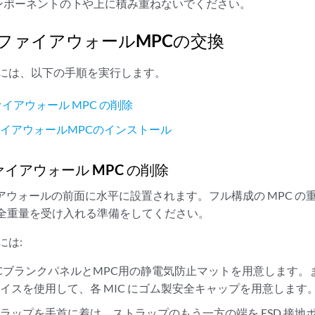
ンポーネントの下や上に積み重ねないでください。
00ファイアウォールMPCの交換
るには、以下の手順を実行します。
ファイアウォール MPC の削除
ファイアウォールMPCのインストール
ファイアウォール MPC の削除
ウォールの前面に水平に設置されます。フル構成の MPC の重量は最大 
の全重量を受け入れる準備をしてください。
には:
CブランクパネルとMPC用の静電気防止マットを用意します。ま
イスを使用して、各 MIC にゴム製安全キャップを用意します
ストラップを手首に着け、ストラップのもう一方の端を ESD 接