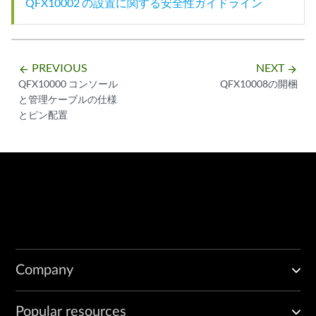
QFX10002 の設置に関する安全性ガイドライン
PREVIOUS
NEXT
arrow_backward
arrow_forward
QFX10000 コンソール
QFX10008の開梱
と管理ケーブルの仕様
とピン配置
Company
Popular resources