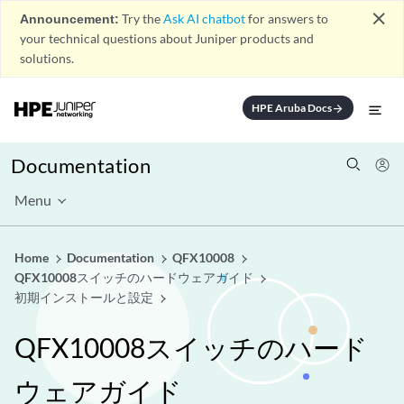
close
Announcement:
Try the
Ask AI chatbot
for answers to
your technical questions about Juniper products and
solutions.
HPE Aruba Docs
arrow_forward
Documentation
Menu
Home
Documentation
QFX10008
QFX10008スイッチのハードウェアガイド
初期インストールと設定
QFX10008スイッチのハード
ウェアガイド