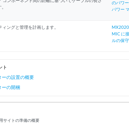
ア コンポーネント間の距離に基づいてケーブルの長さ
のパワー
す。
パワー 
ティングと管理を計画します。
MX202
MIC 
ルの保
ント
ーターの設置の概要
ーターの開梱
ー用サイトの準備の概要