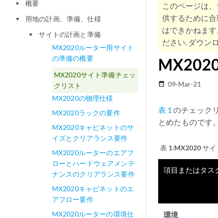
概要
play_arrow
このページは、
供するために合
用地の計画、準備、仕様
play_arrow
はできかねます
サイトの計画と準備
play_arrow
ださい. ダウンロ
MX2020ルーター用サイト
の準備の概要
MX20
MX2020サイト準備チェッ
09-Mar-21
date_range
クリスト
MX2020の物理仕様
表 1
のチェック
MX2020ラックの要件
とめたものです
MX2020キャビネットのサ
イズとクリアランス要件
表 1:
MX2020 
MX2020ルーターのエアフ
ローとハードウェアメンテ
項目またはタス
ナンスのクリアランス要件
MX2020キャビネットのエ
アフロー要件
MX2020ルーターの環境仕
環境