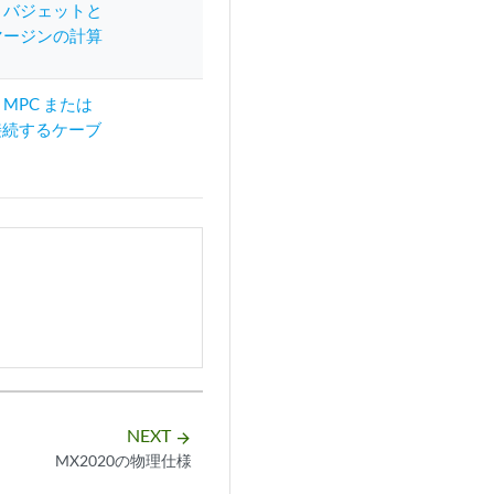
 バジェットと
マージンの計算
0 MPC または
に接続するケーブ
守
NEXT
arrow_forward
MX2020の物理仕様