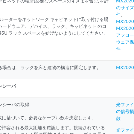
ャビネットの場所(必要なスペースのすきまを含む)を計
MX20
のサイ
件
、
20 ルーターをネットワーク キャビネットに取り付ける場
MX20
ハードウェア、デバイス、ラック、キャビネット のコ
MX20
45U ラック スペースを妨げないようにしてください。
アフロ
ウェア
件
る場合は、ラックを床と建物の構造に固定します。
MX20
ンシーバ
ンシーバの取得:
光ファイ
の信号
成に基づいて、必要なケーブル数を決定します。
散
で許容される最大距離を確認します。接続されている
光ファイ