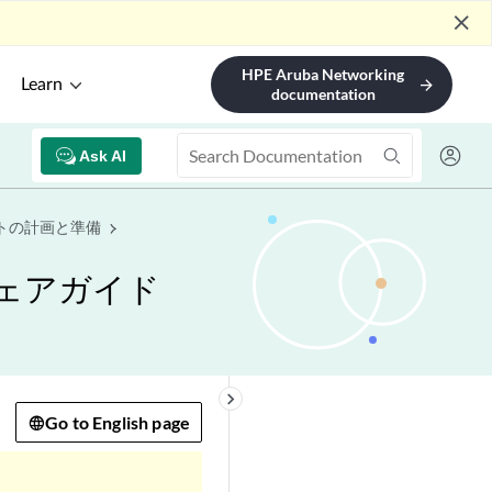
close
HPE Aruba Networking
Learn
arrow_forward
documentation
Ask AI
トの計画と準備
ウェアガイド
keyboard_arrow_right
Go to English page