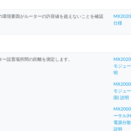
の環境要因がルーターの許容値を超えないことを確認
MX20
仕様
ター設置場所間の距離を測定します。
MX202
モジュール
明
MX200
モジュール
国) 説明
MX20
ーサル(H
電源分
説明