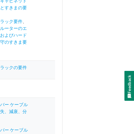
20キャビネット
ズとすきまの要
20ラック要件
、
20ルーターのエ
ーおよびハード
保守のすきま要
20ラックの要件
Feedback
バー ケーブル
損失、減衰、分
バー ケーブル