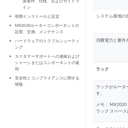
源要件、仕様、およびガイドラ
イン
システム接地の
初期インストールと設定
play_arrow
MX2020ルーターコンポーネントの
play_arrow
設置、交換、メンテナンス
消費電力と要件
ハードウェアのトラブルシューティ
play_arrow
ング
カスタマーサポートへの連絡および
play_arrow
シャーシまたはコンポーネントの返
却
ラック
安全性とコンプライアンスに関する
play_arrow
情報
ラックがルータ
す。
メモ：
MX202
ラック スペース