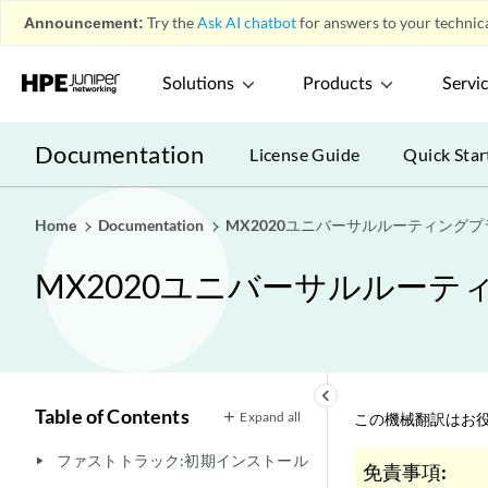
Announcement:
Try the
Ask AI chatbot
for answers to your technica
Solutions
Products
Servi
Documentation
License Guide
Quick Star
Home
Documentation
MX2020ユニバーサルルーティング
MX2020ユニバーサルルー
keyboard_arrow_left
Table of Contents
Expand all
この機械翻訳はお役
ファストトラック:初期インストール
play_arrow
免責事項: