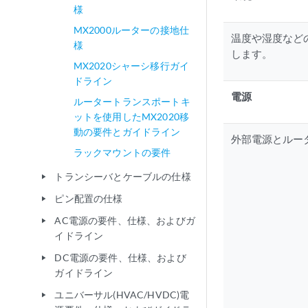
様
MX2000ルーターの接地仕
温度や湿度など
様
します。
MX2020シャーシ移行ガイ
ドライン
電源
ルータートランスポートキ
ットを使用したMX2020移
動の要件とガイドライン
外部電源とルー
ラックマウントの要件
トランシーバとケーブルの仕様
play_arrow
ピン配置の仕様
play_arrow
AC電源の要件、仕様、およびガ
play_arrow
イドライン
DC電源の要件、仕様、および
play_arrow
ガイドライン
ユニバーサル(HVAC/HVDC)電
play_arrow