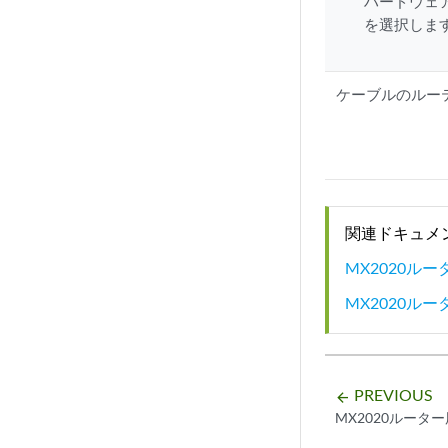
ハードウェ
を選択しま
ケーブルのルー
関連ドキュメ
MX2020ル
MX2020ル
PREVIOUS
arrow_backward
MX2020ルータ