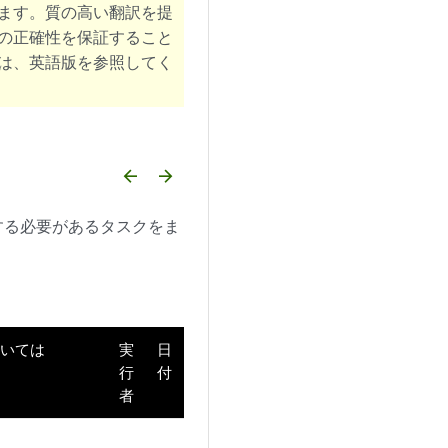
ます。質の高い翻訳を提
の正確性を保証すること
は、英語版を参照してく
arrow_backward
arrow_forward
する必要があるタスクをま
ついては
実
日
行
付
者