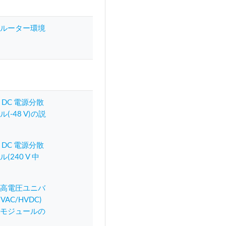
20ルーター環境
0 DC 電源分散
(-48 V)の説
0 DC 電源分散
(240 V 中
00高電圧ユニバ
VAC/HVDC)
散モジュールの