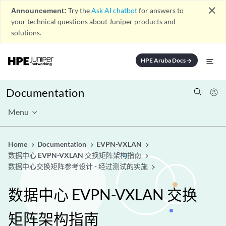
close
Announcement:
Try the
Ask AI chatbot
for answers to
your technical questions about Juniper products and
solutions.
HPE Aruba Docs
arrow_forward
Documentation
Menu
Home
Documentation
EVPN-VXLAN
数据中心 EVPN-VXLAN 交换矩阵架构指南
数据中心交换矩阵参考设计 - 经过测试的实施
数据中心 EVPN-VXLAN 交换
矩阵架构指南