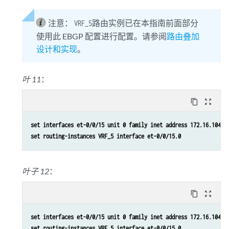
注意：
路由实例已在本指南前面部分
VRF_5
使用此 EBGP 配置进行配置。请参阅
路由叠加
设计和实现
。
叶 11
：
content_copy
zoom_out_map
set interfaces et-0/0/15 unit 0 family inet address 172.16.104.5
set routing-instances VRF_5 interface et-0/0/15.0
叶子 12
：
content_copy
zoom_out_map
set interfaces et-0/0/15 unit 0 family inet address 172.16.104.9
set routing-instances VRF_5 interface et-0/0/15.0