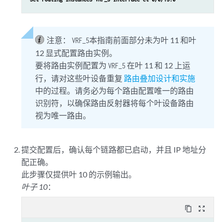
注意：
本指南前面部分未为叶 11 和叶
VRF_5
12 显式配置路由实例。
要将路由实例配置为
在叶 11 和 12 上运
VRF_5
行，请对这些叶设备重复
路由叠加设计和实施
中的过程。请务必为每个路由配置唯一的路由
识别符，以确保路由反射器将每个叶设备路由
视为唯一路由。
提交配置后，确认每个链路都已启动，并且 IP 地址分
配正确。
此步骤仅提供叶 10 的示例输出。
叶子 10
：
content_copy
zoom_out_map