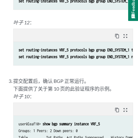
Feedback
set routing-instances VRF_5 protocols bgp group END_SYSTEM_1 nei
叶子 12
：
content_copy
zoom_out_map
set routing-instances VRF_5 protocols bgp group END_SYSTEM_1 type
set routing-instances VRF_5 protocols bgp group END_SYSTEM_1 nei
提交配置后，确认 BGP 正常运行。
下面提供了关于第 10 页的此验证程序的示例。
叶子 10
：
content_copy
zoom_out_map
user@leaf10> 
show bgp summary instance VRF_5
Groups: 1 Peers: 2 Down peers: 0

Table          Tot Paths  Act Paths Suppressed    History Damp St