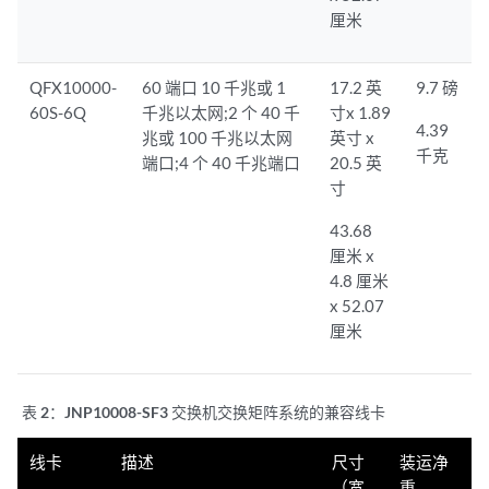
厘米
QFX10000-
60 端口 10 千兆或 1
17.2 英
9.7 磅
60S-6Q
千兆以太网;2 个 40 千
寸x 1.89
4.39
兆或 100 千兆以太网
英寸 x
千克
端口;4 个 40 千兆端口
20.5 英
寸
43.68
厘米 x
4.8 厘米
x 52.07
厘米
表 2：
JNP10008-SF3 交换机交换矩阵系统的兼容线卡
线卡
描述
尺寸
装运净
（宽
重