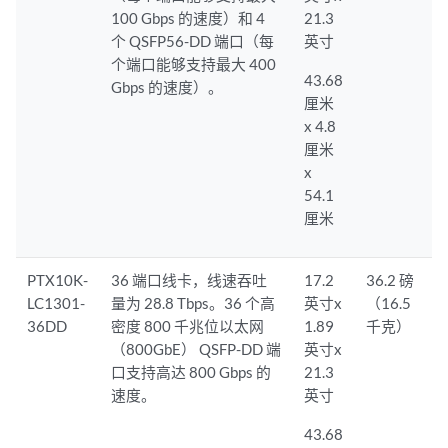
100 Gbps 的速度）和 4
21.3
个 QSFP56-DD 端口（每
英寸
个端口能够支持最大 400
43.68
Gbps 的速度）。
厘米
x 4.8
厘米
x
54.1
厘米
PTX10K-
36 端口线卡，线速吞吐
17.2
36.2 磅
LC1301-
量为 28.8 Tbps。36 个高
英寸x
（16.5
36DD
密度 800 千兆位以太网
1.89
千克）
（800GbE） QSFP-DD 端
英寸x
口支持高达 800 Gbps 的
21.3
速度。
英寸
43.68