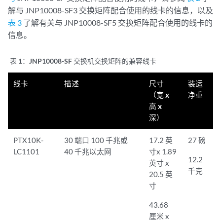
解与 JNP10008-SF3 交换矩阵配合使用的线卡的信息，以及
表 3
了解有关与 JNP10008-SF5 交换矩阵配合使用的线卡的
信息。
表 1：
JNP10008-SF 交换机交换矩阵的兼容线卡
线卡
描述
尺寸
装运
（宽 x
净重
高 x
深）
PTX10K-
30 端口 100 千兆或
17.2 英
27 磅
LC1101
40 千兆以太网
寸x 1.89
12.2
英寸 x
千克
20.5 英
寸
43.68
厘米 x