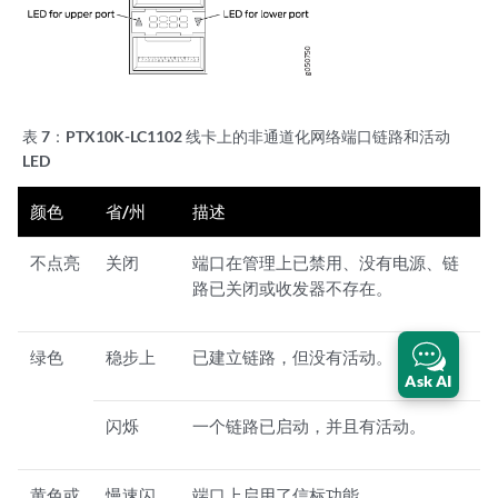
表 7：
PTX10K-LC1102 线卡上的非通道化网络端口链路和活动
LED
颜色
省/州
描述
不点亮
关闭
端口在管理上已禁用、没有电源、链
路已关闭或收发器不存在。
绿色
稳步上
已建立链路，但没有活动。
Ask AI
闪烁
一个链路已启动，并且有活动。
黄色或
慢速闪
端口上启用了信标功能。