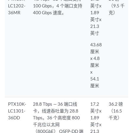
LC1202-
100 Gbps，4 个端口支持
英寸x
（9.5 千
36MR
400 Gbps 速度。
1.89
克）
英寸x
21.3
英寸
43.68
厘米
x 4.8
厘米
x
54.1
厘米
PTX10K-
28.8 Tbps — 36 端口线
17.2
36.2 磅
LC1301-
卡，线速吞吐量为 28.8
英寸x
（16.5
36DD
Tbps。36 个高密度 800
1.89
千克）
千兆位以太网
英寸x
（800GbE） QSFP-DD 端
21.3