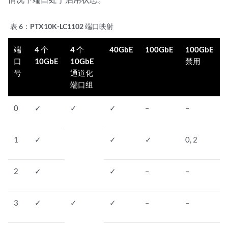
表 6：
PTX10K-LC1102 端口映射
端
4 个
4 个
40GbE
100GbE
100GbE
口
10GbE
10GbE
禁用
号
通道化
端口组
0
✓
✓
✓
–
–
1
✓
✓
✓
0, 2
2
✓
✓
–
–
3
✓
✓
✓
–
–