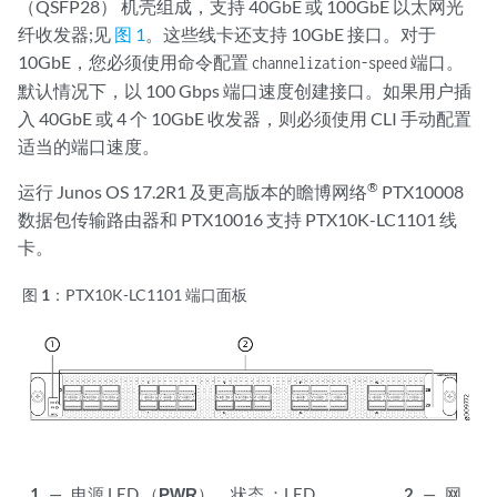
（QSFP28） 机壳组成，支持 40GbE 或 100GbE 以太网光
纤收发器;见
图 1
。这些线卡还支持 10GbE 接口。对于
10GbE，您必须使用命令配置
端口。
channelization-speed
默认情况下，以 100 Gbps 端口速度创建接口。如果用户插
入 40GbE 或 4 个 10GbE 收发器，则必须使用 CLI 手动配置
适当的端口速度。
®
运行 Junos OS 17.2R1 及更高版本的瞻博网络
PTX10008
数据包传输路由器和 PTX10016 支持 PTX10K-LC1101 线
卡。
图 1：
PTX10K-LC1101 端口面板
1
—
电源 LED （
PWR
）、状态 ：LED
2
—
网