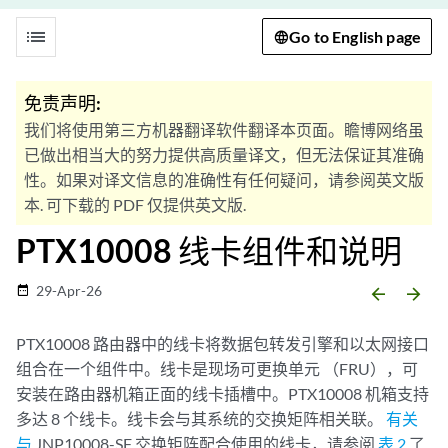
list
Go to English page
免责声明:
我们将使用第三方机器翻译软件翻译本页面。瞻博网络虽
已做出相当大的努力提供高质量译文，但无法保证其准确
性。如果对译文信息的准确性有任何疑问，请参阅英文版
本. 可下载的 PDF 仅提供英文版.
PTX10008 线卡组件和说明
29-Apr-26
date_range
arrow_backward
arrow_forward
PTX10008 路由器中的线卡将数据包转发引擎和以太网接口
组合在一个组件中。线卡是现场可更换单元 （FRU），可
安装在路由器机箱正面的线卡插槽中。PTX10008 机箱支持
多达 8 个线卡。线卡会与其系统的交换矩阵相关联。
有关
与
JNP10008-SF 交换矩阵配合使用的线卡，请参阅
表 2
了