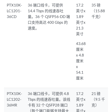
PTX10K-
36 端口线卡，可提供
17.2
35 磅
LC1201-
14.4 Tbps 的线速吞吐
英寸x
（15.88
36CD
量。36 个 QSFP56-DD 端
1.89
千克）
口支持高达 400 Gbps 的
英寸x
速度。
21.3
英寸
43.68
厘米
x 4.8
厘米
x
54.1
厘米
PTX10K-
36 端口线卡，可提供 4.8
17.2
21 磅
LC1202-
Tbps 的线速吞吐量。该线
英寸x
（9.5 千
36MR
卡有 32 个 QSFP28 端口
1.89
克）
（每个端口能够支持最大
英寸x