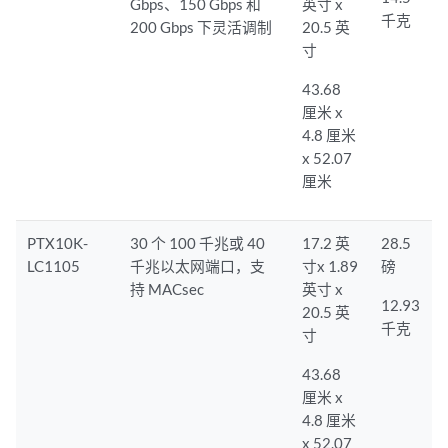
Gbps、150 Gbps 和
英寸 x
千克
200 Gbps 下灵活调制
20.5 英
寸
43.68
厘米 x
4.8 厘米
x 52.07
厘米
PTX10K-
30 个 100 千兆或 40
17.2 英
28.5
LC1105
千兆以太网端口，支
寸x 1.89
磅
持 MACsec
英寸 x
12.93
20.5 英
千克
寸
43.68
厘米 x
4.8 厘米
x 52.07