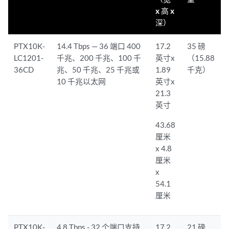
x 高 x
深）
PTX10K-
14.4 Tbps — 36 端口 400
17.2
35 磅
LC1201-
千兆、200 千兆、100 千
英寸x
（15.88
36CD
兆、50 千兆、25 千兆或
1.89
千克）
10 千兆以太网
英寸x
21.3
英寸
43.68
厘米
x 4.8
厘米
x
54.1
厘米
PTX10K-
4.8 Tbps - 32 个端口支持
17.2
21 磅