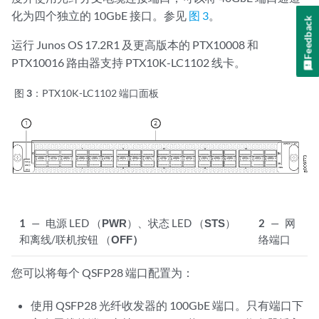
化为四个独立的 10GbE 接口。参见
图 3
。
Feedback
运行 Junos OS 17.2R1 及更高版本的 PTX10008 和
PTX10016 路由器支持 PTX10K-LC1102 线卡。
图 3：
PTX10K-LC1102 端口面板
1
—
电源 LED （
PWR
）、状态 LED （
STS
）
2
—
网
和离线/联机按钮 （
OFF）
络端口
您可以将每个 QSFP28 端口配置为：
使用 QSFP28 光纤收发器的 100GbE 端口。只有端口下