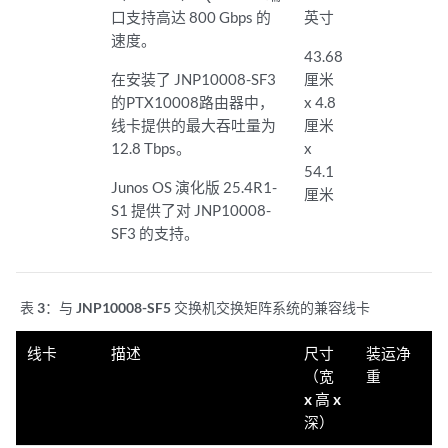
口支持高达 800 Gbps 的
英寸
速度。
43.68
在安装了 JNP10008-SF3
厘米
的PTX10008路由器中，
x 4.8
线卡提供的最大吞吐量为
厘米
12.8 Tbps。
x
54.1
Junos OS 演化版 25.4R1-
厘米
S1 提供了对 JNP10008-
SF3 的支持。
表 3：
与 JNP10008-SF5 交换机交换矩阵系统的兼容线卡
线卡
描述
尺寸
装运净
（宽
重
x 高 x
深）