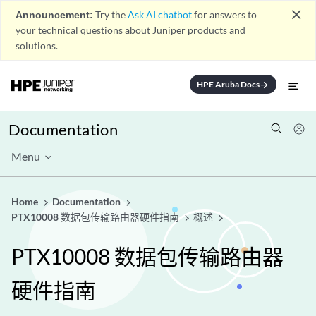
close
Announcement:
Try the
Ask AI chatbot
for answers to
your technical questions about Juniper products and
solutions.
HPE Aruba Docs
arrow_forward
Documentation
Menu
Home
Documentation
PTX10008 数据包传输路由器硬件指南
概述
PTX10008 数据包传输路由器
硬件指南