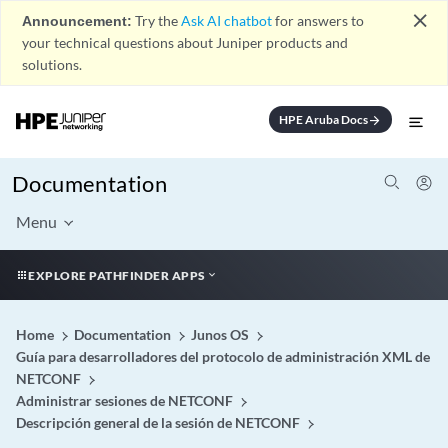
close
Announcement:
Try the
Ask AI chatbot
for answers to
your technical questions about Juniper products and
solutions.
HPE Aruba Docs
arrow_forward
Documentation
Menu
EXPLORE PATHFINDER APPS
Home
Documentation
Junos OS
Guía para desarrolladores del protocolo de administración XML de
NETCONF
Administrar sesiones de NETCONF
Descripción general de la sesión de NETCONF