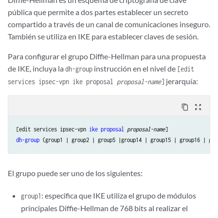
pública que permite a dos partes establecer un secreto
compartido a través de un canal de comunicaciones inseguro.
También se utiliza en IKE para establecer claves de sesión.
Para configurar el grupo Diffie-Hellman para una propuesta
de IKE, incluya la
instrucción en el nivel de
dh-group
[edit
jerarquía:
services ipsec-vpn ike proposal
proposal-name
]
content_copy
zoom_out_map
[edit services ipsec-vpn 
ike
proposal
proposal-name
dh-group
El grupo puede ser uno de los siguientes:
: especifica que IKE utiliza el grupo de módulos
group1
principales Diffie-Hellman de 768 bits al realizar el