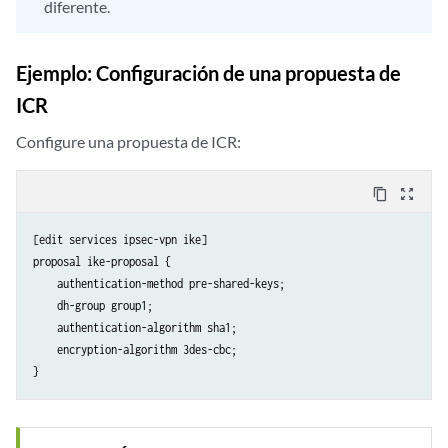
diferente.
Ejemplo: Configuración de una propuesta de
ICR
Configure una propuesta de ICR:
content_copy
zoom_out_map
[edit services ipsec-vpn ike]

proposal ike-proposal {

    authentication-method pre-shared-keys;

    dh-group group1;

    authentication-algorithm sha1;

    encryption-algorithm 3des-cbc;
