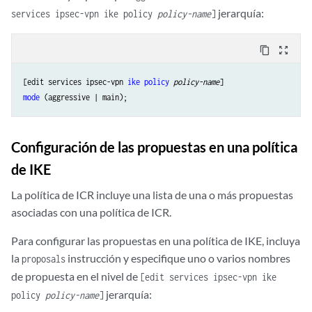
jerarquía:
services ipsec-vpn ike policy
policy-name
]
content_copy
zoom_out_map
[edit services ipsec-vpn 
ike
policy
policy-name
mode
Configuración de las propuestas en una política
de IKE
La política de ICR incluye una lista de una o más propuestas
asociadas con una política de ICR.
Para configurar las propuestas en una política de IKE, incluya
la
instrucción y especifique uno o varios nombres
proposals
de propuesta en el nivel de
[edit services ipsec-vpn ike
jerarquía:
policy
policy-name
]