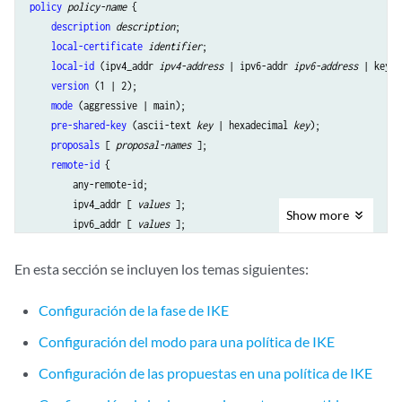
policy
policy-name
 {

description
description
;

local-certificate
identifier
;

local-id
 (ipv4_addr 
ipv4-address
 | ipv6-addr 
ipv6-address
 | key-i
version
 (1 | 2);

mode
 (aggressive | main);

pre-shared-key
 (ascii-text 
key
 | hexadecimal 
key
);

proposals
 [ 
proposal-names
 ];

remote-id
 {

        any-remote-id;

        ipv4_addr [ 
values
 ];

Show
more
        ipv6_addr [ 
values
 ];

        key_id [ 
values
 ];

    }

En esta sección se incluyen los temas siguientes:
respond-bad-spi
max-responses
;

Configuración de la fase de IKE
Configuración del modo para una política de IKE
Configuración de las propuestas en una política de IKE