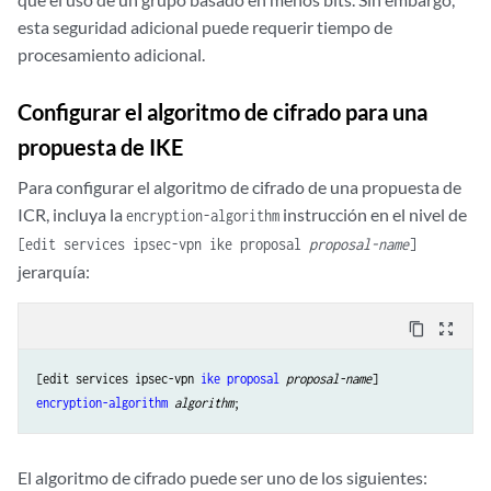
esta seguridad adicional puede requerir tiempo de
procesamiento adicional.
Configurar el algoritmo de cifrado para una
propuesta de IKE
Para configurar el algoritmo de cifrado de una propuesta de
ICR, incluya la
instrucción en el nivel de
encryption-algorithm
[edit services ipsec-vpn ike proposal
proposal-name
]
jerarquía:
content_copy
zoom_out_map
[edit services ipsec-vpn 
ike
proposal
proposal-name
encryption-algorithm
algorithm
El algoritmo de cifrado puede ser uno de los siguientes: