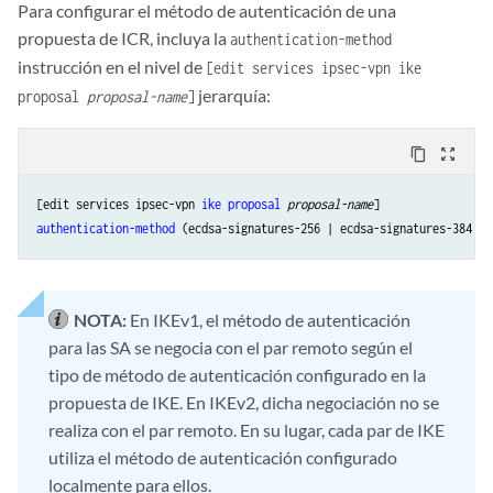
Para configurar el método de autenticación de una
propuesta de ICR, incluya la
authentication-method
instrucción en el nivel de
[edit services ipsec-vpn ike
jerarquía:
proposal
proposal-name
]
content_copy
zoom_out_map
[edit services ipsec-vpn 
ike
proposal
proposal-name
authentication-method
NOTA:
En IKEv1, el método de autenticación
para las SA se negocia con el par remoto según el
tipo de método de autenticación configurado en la
propuesta de IKE. En IKEv2, dicha negociación no se
realiza con el par remoto. En su lugar, cada par de IKE
utiliza el método de autenticación configurado
localmente para ellos.