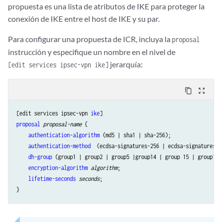
propuesta es una lista de atributos de IKE para proteger la
conexión de IKE entre el host de IKE y su par.
Para configurar una propuesta de ICR, incluya la
proposal
instrucción y especifique un nombre en el nivel de
jerarquía:
[edit services ipsec-vpn ike]
content_copy
zoom_out_map
[edit services ipsec-vpn 
ike
proposal
proposal-name
 {

authentication-algorithm
 (md5 | sha1 | sha-256);

authentication-method
  (ecdsa-signatures-256 | ecdsa-signatures-3
dh-group
 (group1 | group2 | group5 |group14 | group 15 | group16 
encryption-algorithm
algorithm
;

lifetime-seconds
seconds
;
