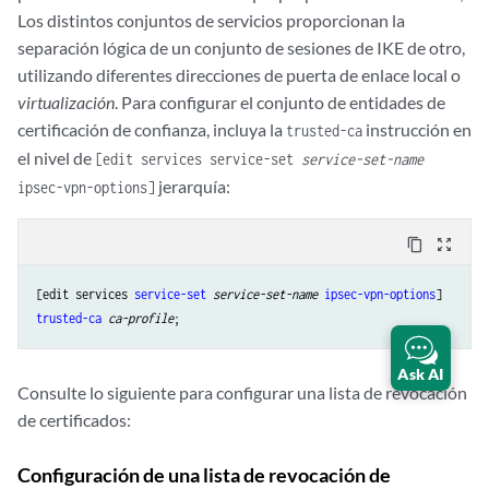
Los distintos conjuntos de servicios proporcionan la
separación lógica de un conjunto de sesiones de IKE de otro,
utilizando diferentes direcciones de puerta de enlace local o
virtualización
. Para configurar el conjunto de entidades de
certificación de confianza, incluya la
instrucción en
trusted-ca
el nivel de
[edit services service-set
service-set-name
jerarquía:
ipsec-vpn-options]
content_copy
zoom_out_map
[edit services 
service-set
service-set-name
ipsec-vpn-options
trusted-ca
ca-profile
Ask AI
Consulte lo siguiente para configurar una lista de revocación
de certificados:
Configuración de una lista de revocación de