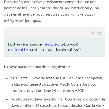
Para configurar la clave previamente compartida en una
política de IKE, incluya la
instrucción y una
pre-shared-key
clave en el nivel de
[edit services ipsec-vpn ike policy
jerarquía:
policy-name
]
content_copy
zoom_out_map
[edit services ipsec-vpn 
ike
policy
policy-name
pre-shared-key
 (ascii-text 
key
 | hexadecimal 
key
La clave puede ser una de las siguientes:
—Clave de texto ASCII. Con la
opción,
ascii-text
des-cbc
la clave contiene 8 caracteres ASCII. Con la
3des-cbc
opción, la clave contiene 24 caracteres ASCII.
—Clave hexadecimal. Con la
opción, la
hexadecimal
des-cbc
clave contiene 16 caracteres hexadecimales. Con la
3des-