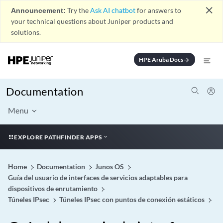
close
Announcement:
Try the
Ask AI chatbot
for answers to
your technical questions about Juniper products and
solutions.
HPE Aruba Docs
arrow_forward
Documentation
Menu
EXPLORE PATHFINDER APPS
Home
Documentation
Junos OS
Guía del usuario de interfaces de servicios adaptables para
dispositivos de enrutamiento
Túneles IPsec
Túneles IPsec con puntos de conexión estáticos