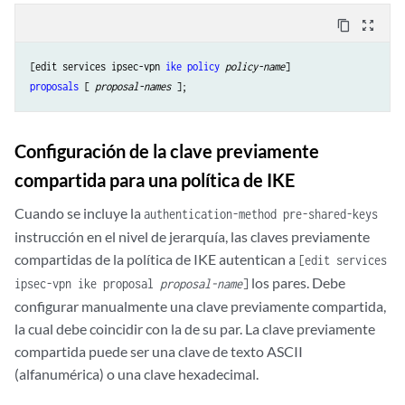
content_copy
zoom_out_map
[edit services ipsec-vpn 
ike
policy
policy-name
proposals
 [ 
proposal-names
Configuración de la clave previamente
compartida para una política de IKE
Cuando se incluye la
authentication-method pre-shared-keys
instrucción en el nivel de jerarquía, las claves previamente
compartidas de la política de IKE autentican a
[edit services
los pares. Debe
ipsec-vpn ike proposal
proposal-name
]
configurar manualmente una clave previamente compartida,
la cual debe coincidir con la de su par. La clave previamente
compartida puede ser una clave de texto ASCII
(alfanumérica) o una clave hexadecimal.