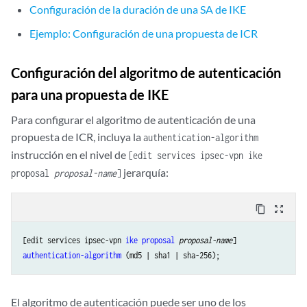
Configuración de la duración de una SA de IKE
Ejemplo: Configuración de una propuesta de ICR
Configuración del algoritmo de autenticación
para una propuesta de IKE
Para configurar el algoritmo de autenticación de una
propuesta de ICR, incluya la
authentication-algorithm
instrucción en el nivel de
[edit services ipsec-vpn ike
jerarquía:
proposal
proposal-name
]
content_copy
zoom_out_map
[edit services ipsec-vpn 
ike
proposal
proposal-name
authentication-algorithm
El algoritmo de autenticación puede ser uno de los