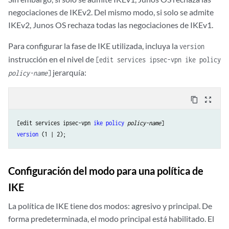
negociaciones de IKEv2. Del mismo modo, si solo se admite
IKEv2, Junos OS rechaza todas las negociaciones de IKEv1.
Para configurar la fase de IKE utilizada, incluya la
version
instrucción en el nivel de
[edit services ipsec-vpn ike policy
jerarquía:
policy-name
]
content_copy
zoom_out_map
[edit services ipsec-vpn 
ike
policy
policy-name
version
Configuración del modo para una política de
IKE
La política de IKE tiene dos modos: agresivo y principal. De
forma predeterminada, el modo principal está habilitado. El