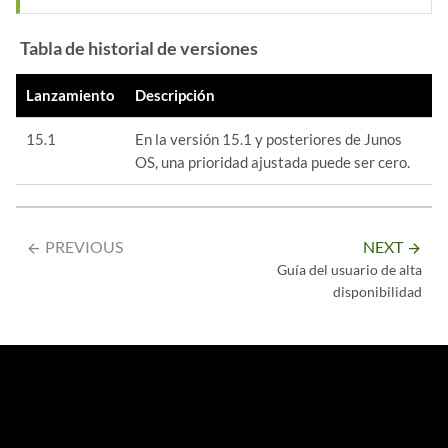
Tabla de historial de versiones
Lanzamiento
Descripción
15.1
En la versión 15.1 y posteriores de Junos
OS, una prioridad ajustada puede ser cero.
PREVIOUS
NEXT
arrow_backward
arrow_forward
Guía del usuario de alta
disponibilidad