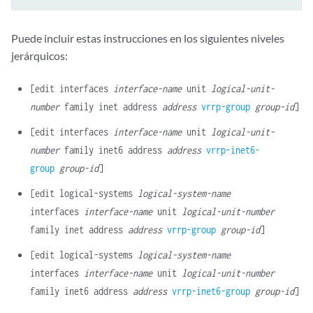
Puede incluir estas instrucciones en los siguientes niveles
jerárquicos:
[edit interfaces
interface-name
unit
logical-unit-
number
family inet address
address
vrrp-group
group-id
]
[edit interfaces
interface-name
unit
logical-unit-
number
family inet6 address
address
vrrp-inet6-
group
group-id
]
[edit logical-systems
logical-system-name
interfaces
interface-name
unit
logical-unit-number
family inet address
address
vrrp-group
group-id
]
[edit logical-systems
logical-system-name
interfaces
interface-name
unit
logical-unit-number
family inet6 address
address
vrrp-inet6-group
group-id
]