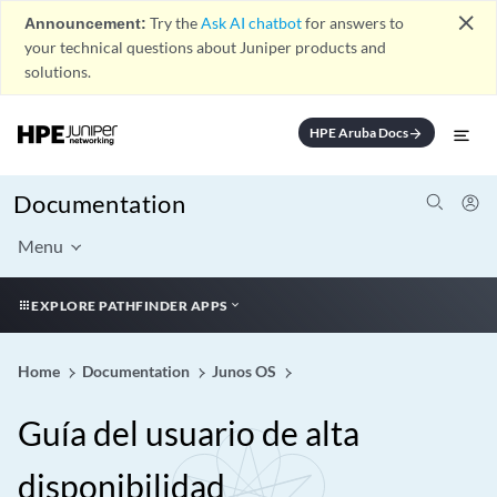
close
Announcement:
Try the
Ask AI chatbot
for answers to
your technical questions about Juniper products and
solutions.
HPE Aruba Docs
arrow_forward
Documentation
Menu
EXPLORE PATHFINDER APPS
Home
Documentation
Junos OS
Guía del usuario de alta
disponibilidad