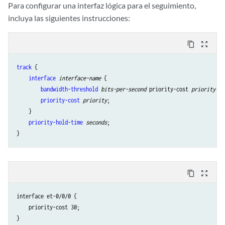
Para configurar una interfaz lógica para el seguimiento,
incluya las siguientes instrucciones:
content_copy
zoom_out_map
track
 {

interface
interface-name
 {

bandwidth-threshold
bits-per-second
 priority-cost 
priority
;

priority-cost
priority
;

    }

priority-hold-time
seconds
;

content_copy
zoom_out_map
interface et-0/0/0 {

    priority-cost 30;
