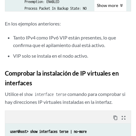
        Preemption: ENABLED

Show
more
        Process Packet In Backup State: NO

        Control Plane State: READY

        System Integrity Check: N/A

En los ejemplos anteriores:
        Failure Events: NONE

        Peer Information:

Tanto IPv4 como IPv6 VIP están presentes, lo que
          Peer Id: 2

confirma que el apilamiento dual está activo.
          Status : BACKUP

          Health Status: HEALTHY

VIP solo se instala en el nodo activo.
          Failover Readiness: READY

Comprobar la instalación de IP virtuales en
        Virtual IP Info:

interfaces
          Index: 2

IP: 10.2.0.200/16
Utilice el
comando para comprobar si
show interface terse
IP2: 2001:db8:6701::7/64
hay direcciones IP virtuales instaladas en la interfaz.
          VMAC: 00:10:db:fe:01:02

          Interface: ge-0/0/4.0

          Status: INSTALLED

content_copy
zoom_out_map
          Index: 1

user@host> show interfaces terse | no-more 
IP: 10.1.0.200/16