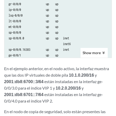
        Interface Monitoring:

gr-0/0/0                up    up

ge-0/0/4.0              up    up   inet     
10.2.0.200/16
      Status: UP

ip-0/0/0                up    up

                                            10.5.0.1/24

lsq-0/0/0               up    up

                                   inet6    
2001:db8:6701::7/64
          IF Name: ge-0/0/4     State: Up

lt-0/0/0                up    up

                                            fe80::5604:1aff:fe00:7541/
mt-0/0/0                up    up

          IF Name: ge-0/0/3     State: Up

sp-0/0/0                up    up

...

sp-0/0/0.0              up    up   inet

                                   inet6

IP SRGID Table:

sp-0/0/0.16383          up    up   inet

Show
more
        SRGID    IP Prefix                                   Routing T
ge-0/0/1                up    up

        1        2001:db8:6701::7/128                        default

ge-0/0/2                up    up

ge-0/0/2.0              up    up   inet     10.22.0.1/24

En el ejemplo anterior, en el nodo activo, la interfaz muestra
        1        10.2.0.200/32                               default

ge-0/0/3                up    up

que las dos IP virtuales de doble pila
10.1.0.200/16
y
ge-0/0/3.0              up    up   inet     10.2.0.2/24

2001:db8:6700::3/64
están instaladas en la interfaz ge-
        1        2001:db8:6700::3/128                        default

ge-0/0/4                up    up

0/0/3.0 para el índice VIP 1 y
10.2.0.200/16
y
ge-0/0/4.0              up    up   inet     10.4.0.1/24

2001:db8:6701::7/64
están instaladas en la interfaz ge-
        1        10.1.0.200/32                               default

...
0/0/4.0 para el índice VIP 2.
En el nodo de copia de seguridad, solo están presentes las