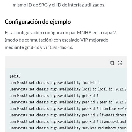
mismo ID de SRG y el ID de interfaz utilizados.
Configuración de ejemplo
Esta configuración configura un par MNHA en la capa 2
(modo de conmutación) con escalado VIP mejorado
mediante
y
.
grid-id
virtual-mac-id
content_copy
zoom_out_map
[edit]

user@host# set chassis high-availability local-id 1

user@host# set chassis high-availability local-id local-ip 10.22.0.1

user@host# set chassis high-availability grid-id 5

user@host# set chassis high-availability peer-id 2 peer-ip 10.22.0.2

user@host# set chassis high-availability peer-id 2 interface xe-1/0/7.
user@host# set chassis high-availability peer-id 2 liveness-detection
user@host# set chassis high-availability peer-id 2 liveness-detection 
user@host# set chassis high-availability services-redundancy-group 1 