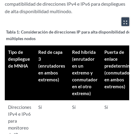
compatibilidad de direcciones IPv4 e IPv6 para despliegues
de alta disponibilidad multinodo.
zoom_out_map
Tabla 1:
Consideración de direcciones IP para alta disponibilidad de
múltiples nodos
Tipo de
Red de capa
Red híbrida
Puerta de
despliegue
3
(enrutador
enlace
de MNHA
(enrutadores
en un
predetermina
en ambos
extremo y
(conmutadore
extremos)
conmutador
en ambos
en el otro
extremos)
extremo)
Direcciones
Sí
Sí
Sí
IPv4 e IPv6
para
monitoreo