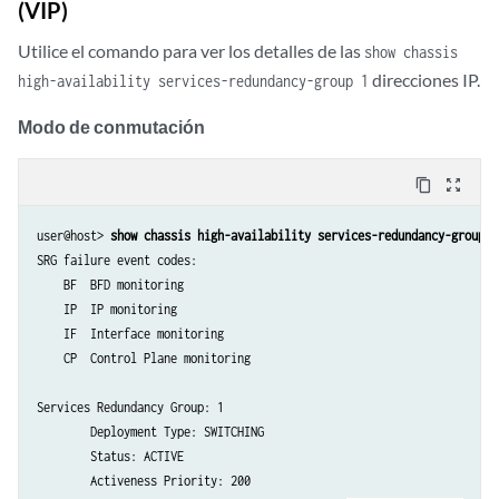
(VIP)
Utilice el comando para ver los detalles de las
show chassis
direcciones IP.
high-availability services-redundancy-group 1
Modo de conmutación
content_copy
zoom_out_map
user@host> 
show chassis high-availability services-redundancy-group 1
SRG failure event codes:

    BF  BFD monitoring

    IP  IP monitoring

    IF  Interface monitoring

    CP  Control Plane monitoring

Services Redundancy Group: 1

        Deployment Type: SWITCHING

        Status: ACTIVE

        Activeness Priority: 200
