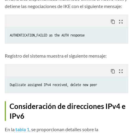
detiene las negociaciones de IKE con el siguiente mensaje:
content_copy
zoom_out_map
AUTHENTICATION_FAILED as the AUTH response
Registro del sistema muestra el siguiente mensaje:
content_copy
zoom_out_map
Duplicate assigned IPv4 received, delete new peer
Consideración de direcciones IPv4 e
IPv6
En la
tabla 1
, se proporcionan detalles sobre la