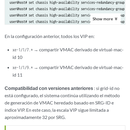
user@host# set chassis high-availability services-redundancy-group 1 p
user@host# set chassis high-availability services-redundancy-group 1 
user@host# set chassis high-availability services-redundancy-group 1 
Show
more
user@host# set chassis high-availability services-redundancy-group 1 
user@host# set chassis high-availability services-redundancy-group 1 
user@host# set chassis high-availability services-redundancy-group 1 
En la configuración anterior, todos los VIP en:
user@host# set chassis high-availability services-redundancy-group 1 
user@host# set chassis high-availability services-redundancy-group 1 
→ compartir VMAC derivado de virtual-mac-
xe-1/1/7.*
user@host# set chassis high-availability services-redundancy-group 1 
id 10
user@host# set chassis high-availability services-redundancy-group 1 
user@host# set chassis high-availability services-redundancy-group 1 
→ compartir VMAC derivado de virtual-mac-
xe-1/1/9.*
user@host# set chassis high-availability services-redundancy-group 1 
id 11
user@host# set chassis high-availability services-redundancy-group 1 
user@host# set chassis high-availability services-redundancy-group 1 
Compatibilidad con versiones anteriores
: si grid-id no
user@host# set chassis high-availability services-redundancy-group 1 
está configurado, el sistema continúa utilizando el método
user@host# set chassis high-availability services-redundancy-group 1 
de generación de VMAC heredado basado en SRG-ID e
user@host# set chassis high-availability services-redundancy-group 1 
índice VIP. En este caso, la escala VIP sigue limitada a
user@host# set chassis high-availability services-redundancy-group 1 
aproximadamente 32 por SRG.
user@host# set chassis high-availability services-redundancy-group 1 
user@host# set chassis high-availability services-redundancy-group 1 