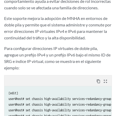
comportamiento ayuda a evitar decisiones de rol incorrectas
cuando solo se ve afectada una familia de direcciones.
Este soporte mejora la adopción de MNHA en entornos de
doble pila y permite que el sistema administre y conmute por
error direcciones IP virtuales IPv4 e IPv6 para mantener la
continuidad del tráfico y la alta disponibilidad.
Para configurar direcciones IP virtuales de doble pila,
agregue un prefijo IPv4 y un prefijo IPv6 bajo el mismo ID de
SRG e índice IP virtual, como se muestra en el siguiente
ejemplo:
content_copy
zoom_out_map
[edit]

user@host# set chassis high-availability services-redundancy-group 1 
user@host# set chassis high-availability services-redundancy-group 1 p
user@host# set chassis high-availability services-redundancy-group 1 
user@host# set chassis high-availability services-redundancy-group 1 