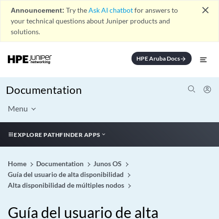
close
Announcement:
Try the
Ask AI chatbot
for answers to
your technical questions about Juniper products and
solutions.
HPE Aruba Docs
arrow_forward
Documentation
Menu
EXPLORE PATHFINDER APPS
Home
Documentation
Junos OS
Guía del usuario de alta disponibilidad
Alta disponibilidad de múltiples nodos
Guía del usuario de alta