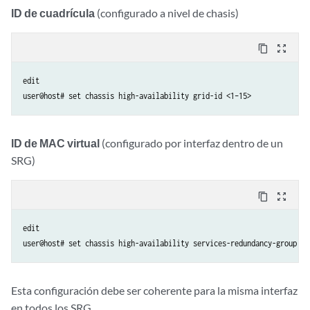
ID de cuadrícula
(configurado a nivel de chasis)
content_copy
zoom_out_map
edit

user@host# set chassis high-availability grid-id <1–15>
ID de MAC virtual
(configurado por interfaz dentro de un
SRG)
content_copy
zoom_out_map
edit

user@host# set chassis high-availability services-redundancy-group <i
Esta configuración debe ser coherente para la misma interfaz
en todos los SRG.