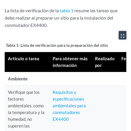
La lista de verificación de la
tabla 1
resume las tareas que
debe realizar al preparar un sitio para la instalación del
conmutador EX4400.
zoom_out_map
Tabla 1: Lista
de verificación para la preparación del sitio
Artículo o tarea
Para obtener más
Realizado
Fech
información
por
Ambiente
Verifique que los
Requisitos y
factores
especificaciones
ambientales, como
ambientales para
la temperatura y la
conmutadores
humedad, no
EX4400
superen las