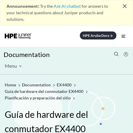
close
Announcement:
Try the
Ask AI chatbot
for answers to
your technical questions about Juniper products and
solutions.
HPE Aruba Docs
arrow_forward
Documentation
Menu
Home
Documentation
EX4400
Guía de hardware del conmutador EX4400
Planificación y preparación del sitio
Guía de hardware del
conmutador EX4400