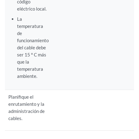
código
eléctrico local.
La
temperatura
de
funcionamiento
del cable debe
ser 15 ° C más
que la
temperatura
ambiente.
Planifique el
enrutamiento y la
administración de
cables.