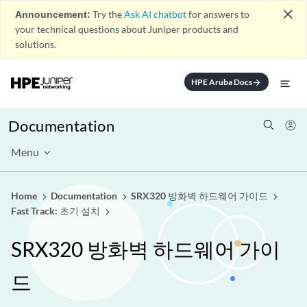
close
Announcement:
Try the
Ask AI chatbot
for answers to
your technical questions about Juniper products and
solutions.
HPE Aruba Docs
arrow_forward
Documentation
Menu
Home
Documentation
SRX320 방화벽 하드웨어 가이드
Fast Track: 초기 설치
SRX320 방화벽 하드웨어 가이
드