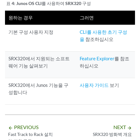
표 4:
Junos OS CLI를 사용하여 SRX320 구성
원하는 경우
그러면
기본 구성 사용자 지정
CLI를 사용한 초기 구성
을
참조하십시오
SRX320에서 지원되는 소프트
Feature Explorer
를 참조
웨어 기능 살펴보기
하십시오
SRX320에서 Junos 기능을 구
사용자 가이드
보기
성합니다
PREVIOUS
NEXT
arrow_backward
arrow_forward
Fast Track to Rack 설치
SRX320 방화벽 개요