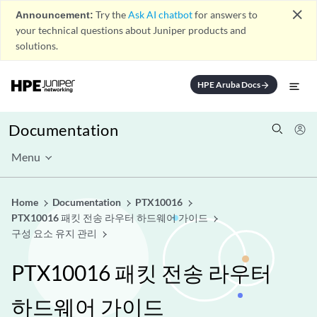
close
Announcement:
Try the
Ask AI chatbot
for answers to
your technical questions about Juniper products and
solutions.
HPE Aruba Docs
arrow_forward
Documentation
Menu
Home
Documentation
PTX10016
PTX10016 패킷 전송 라우터 하드웨어 가이드
구성 요소 유지 관리
PTX10016 패킷 전송 라우터
하드웨어 가이드