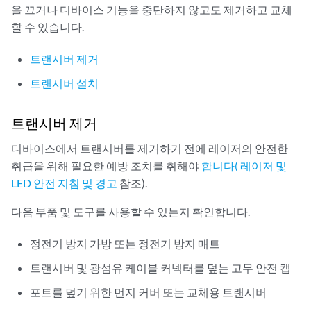
을 끄거나 디바이스 기능을 중단하지 않고도 제거하고 교체
    Model                          RE-S-2X00x6    

할 수 있습니다.
    Start time                     2017-11-29 19:04:56 PST

    Uptime                         5 days, 4 hours, 58 minutes, 4
트랜시버 제거
    Last reboot reason             0x2000:hypervisor reboot

    Load averages:                 1 minute   5 minute  15 minute
트랜시버 설치
트랜시버 제거
디바이스에서 트랜시버를 제거하기 전에 레이저의 안전한
취급을 위해 필요한 예방 조치를 취해야
합니다( 레이저 및
LED 안전 지침 및 경고
참조).
다음 부품 및 도구를 사용할 수 있는지 확인합니다.
정전기 방지 가방 또는 정전기 방지 매트
트랜시버 및 광섬유 케이블 커넥터를 덮는 고무 안전 캡
포트를 덮기 위한 먼지 커버 또는 교체용 트랜시버