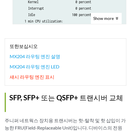
      Kernel                     0 percent

      Interrupt                  0 percent

      Idle                     100 percent

Show
more
    1 min CPU utilization:

      User                       0 percent

      Background                 0 percent

      Kernel                     0 percent

또한보십시오
      Interrupt                  0 percent

      Idle                     100 percent

MX204 라우팅 엔진 설명
    5 min CPU utilization:

MX204 라우팅 엔진 LED
      User                       0 percent

      Background                 0 percent

섀시 라우팅 엔진 표시
      Kernel                     0 percent

      Interrupt                  0 percent

      Idle                     100 percent

SFP, SFP+ 또는 QSFP+ 트랜시버 교체
    15 min CPU utilization:

      User                       0 percent

      Background                 0 percent

      Kernel                     0 percent

주니퍼 네트웍스 장치용 트랜시버는 핫-탈착 및 핫 삽입이 가
      Interrupt                  0 percent

능한 FRU(Field-Replaceable Unit)입니다. 디바이스의 전원
      Idle                     100 percent
