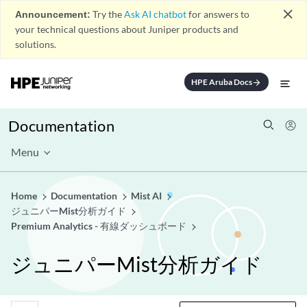
close
Announcement:
Try the
Ask AI chatbot
for answers to
your technical questions about Juniper products and
solutions.
HPE Aruba Docs
arrow_forward
Documentation
Menu
Home
Documentation
Mist AI
ジュニパーMist分析ガイド
Premium Analytics - 有線ダッシュボード
ジュニパーMist分析ガイド