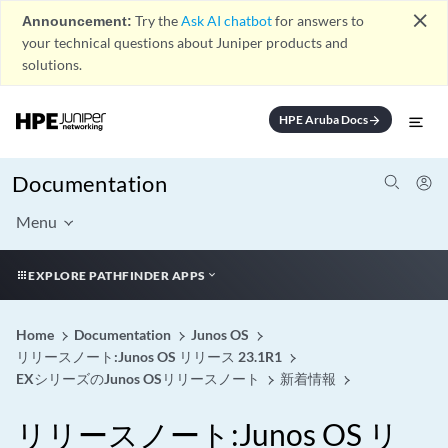
close
Announcement:
Try the
Ask AI chatbot
for answers to
your technical questions about Juniper products and
solutions.
HPE Aruba Docs
arrow_forward
Documentation
Menu
EXPLORE PATHFINDER APPS
Home
Documentation
Junos OS
リリースノート:Junos OS リリース 23.1R1
EXシリーズのJunos OSリリースノート
新着情報
リリースノート:Junos OS リ