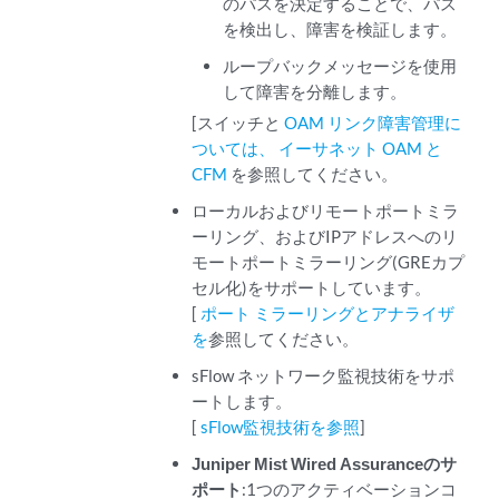
のパスを決定することで、パス
を検出し、障害を検証します。
ループバックメッセージを使用
して障害を分離します。
[スイッチと
OAM リンク障害管理
に
ついては、 イーサネット OAM と
CFM
を参照してください。
ローカルおよびリモートポートミラ
ーリング、およびIPアドレスへのリ
モートポートミラーリング(GREカプ
セル化)をサポートしています。
[
ポート ミラーリングとアナライザ
を
参照してください。
sFlow ネットワーク監視技術をサポ
ートします。
[
sFlow監視技術を参照
]
Juniper Mist Wired Assuranceのサ
ポート
:1つのアクティベーションコ