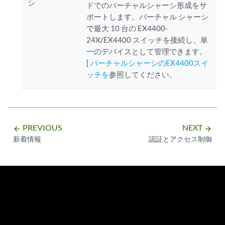
シ
ドでのバーチャルシャーシ形成をサ
ポートします。バーチャル シャーシ
で最大 10 台の EX4400-
24X/EX4400 スイッチを接続し、単
一のデバイスとして管理できます。
[
バーチャルシャーシのEX4400スイ
ッチを
参照してください。
PREVIOUS
NEXT
arrow_backward
arrow_forward
新着情報
認証とアクセス制御