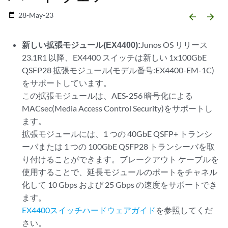
28-May-23
date_range
arrow_backward
arrow_forward
新しい拡張モジュール(EX4400):
Junos OS リリース
23.1R1 以降、EX4400 スイッチは新しい 1x100GbE
QSFP28 拡張モジュール(モデル番号:EX4400-EM-1C)
をサポートしています。
この拡張モジュールは、AES-256 暗号化による
MACsec(Media Access Control Security)をサポートし
ます。
拡張モジュールには、1 つの 40GbE QSFP+ トランシ
ーバまたは 1 つの 100GbE QSFP28 トランシーバを取
り付けることができます。ブレークアウト ケーブルを
使用することで、延長モジュールのポートをチャネル
化して 10 Gbps および 25 Gbps の速度をサポートでき
ます。
EX4400スイッチハードウェアガイド
を参照してくだ
さい。