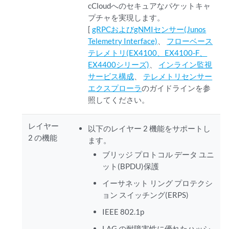
cCloudへのセキュアなパケットキャ
プチャを実現します。
[
gRPCおよびgNMIセンサー(Junos
Telemetry Interface)
、
フローベース
テレメトリ(EX4100、EX4100-F、
EX4400シリーズ)
、
インライン監視
サービス構成
、
テレメトリセンサー
エクスプローラ
のガイドラインを参
照してください。
レイヤー
以下のレイヤー 2 機能をサポートし
2 の機能
ます。
ブリッジ プロトコル データ ユニ
ット(BPDU)保護
イーサネット リング プロテクシ
ョン スイッチング(ERPS)
IEEE 802.1p
LAG の耐障害性に優れたハッシ