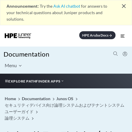
close
Announcement:
Try the
Ask AI chatbot
for answers to
your technical questions about Juniper products and
solutions.
HPE Aruba Docs
arrow_forward
Documentation
Menu
EXPLORE PATHFINDER APPS
Home
Documentation
Junos OS
セキュリティデバイス向け論理システムおよびテナントシステム
ユーザーガイド
論理システム