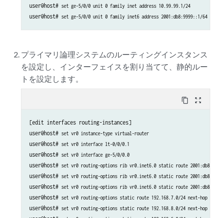
user@host# 
set ge-5/0/0 unit 0 family inet address 10.99.99.1/24
user@host# 
set ge-5/0/0 unit 0 family inet6 address 2001:db8:9999::1/64
プライマリ論理システムのルーティングインスタンス
を設定し、インターフェイスを割り当てて、静的ルー
トを設定します。
content_copy
zoom_out_map
[edit interfaces routing-instances]

user@host# 
set vr0 instance-type virtual-router
user@host# 
set vr0 interface lt-0/0/0.1
user@host# 
set vr0 interface ge-5/0/0.0
user@host# 
set vr0 routing-options rib vr0.inet6.0 static route 2001:db8:11
user@host# 
set vr0 routing-options rib vr0.inet6.0 static route 2001:db8:11
user@host# 
set vr0 routing-options rib vr0.inet6.0 static route 2001:db8:11
user@host# 
set vr0 routing-options static route 192.168.7.0/24 next-hop 10.
user@host# 
set vr0 routing-options static route 192.168.8.0/24 next-hop 10.