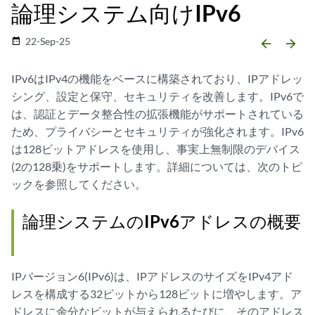
論理システム向けIPv6
22-Sep-25
date_range
arrow_backward
arrow_forward
IPv6はIPv4の機能をベースに構築されており、IPアドレッ
シング、設定と保守、セキュリティを改善します。IPv6で
は、認証とデータ整合性の拡張機能がサポートされている
ため、プライバシーとセキュリティが強化されます。IPv6
は128ビットアドレスを使用し、事実上無制限のデバイス
(2の128乗)をサポートします。詳細については、次のトピ
ックを参照してください。
論理システムのIPv6アドレスの概要
IPバージョン6(IPv6)は、IPアドレスのサイズをIPv4アド
レスを構成する32ビットから128ビットに増やします。ア
ドレスに余分なビットが与えられるたびに、そのアドレス