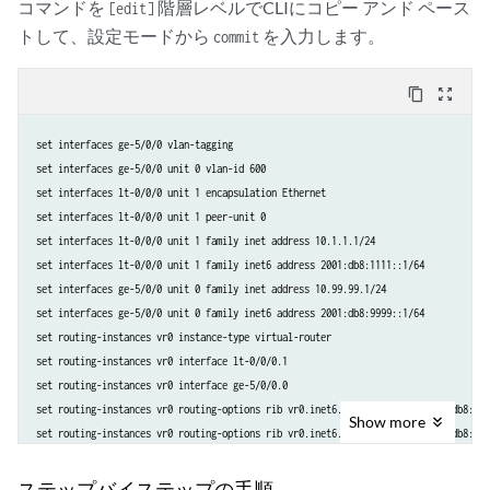
コマンドを
階層レベルでCLIにコピー アンド ペース
[edit]
トして、設定モードから
を入力します。
commit
content_copy
zoom_out_map
set interfaces ge-5/0/0 vlan-tagging
set interfaces ge-5/0/0 unit 0 vlan-id 600
set interfaces lt-0/0/0 unit 1 encapsulation Ethernet
set interfaces lt-0/0/0 unit 1 peer-unit 0
set interfaces lt-0/0/0 unit 1 family inet address 10.1.1.1/24
set interfaces lt-0/0/0 unit 1 family inet6 address 2001:db8:1111::1/64
set interfaces ge-5/0/0 unit 0 family inet address 10.99.99.1/24
set interfaces ge-5/0/0 unit 0 family inet6 address 2001:db8:9999::1/64
set routing-instances vr0 instance-type virtual-router
set routing-instances vr0 interface lt-0/0/0.1
set routing-instances vr0 interface ge-5/0/0.0
set routing-instances vr0 routing-options rib vr0.inet6.0 static route 2001:db8:777
Show
more
set routing-instances vr0 routing-options rib vr0.inet6.0 static route 2001:db8:888
set routing-instances vr0 routing-options rib vr0.inet6.0 static route 2001:db8:666
set routing-instances vr0 routing-options static route 192.168.7.0/24 next-hop 10.1
ステップバイステップの手順