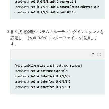
user@host# 
set lt-0/0/0 unit 2 peer-unit 3
user@host# 
set lt-0/0/0 unit 4 encapsulation ethernet-vpls
user@host# 
set lt-0/0/0 unit 4 peer-unit 5
相互接続論理システムのルーティングインスタンスを
設定し、そのlt-0/0/0インターフェイスを追加しま
す。
content_copy
zoom_out_map
[edit logical-systems LSYS0 routing-instances]

user@host# 
set vr instance-type vpls
user@host# 
set vr interface lt-0/0/0.0
user@host# 
set vr interface lt-0/0/0.2
user@host# 
set vr interface lt-0/0/0.4