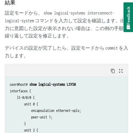
結果
Feedback
設定モードから、
show logical-systems interconnect-
コマンドを入力して設定を確認します。出
logical-system
力に意図した設定が表示されない場合は、この例の手順を
繰り返して設定を修正します。
デバイスの設定が完了したら、設定モードから
を入
commit
力します。
content_copy
zoom_out_map
user@host# 
show logical-systems LSYS0
interfaces {

    lt-0/0/0 {

        unit 0 {

            encapsulation ethernet-vpls;

            peer-unit 1;

        }

        unit 2 {
