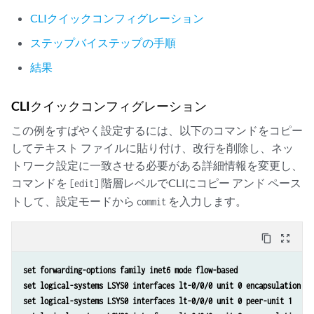
CLIクイックコンフィグレーション
ステップバイステップの手順
結果
CLIクイックコンフィグレーション
この例をすばやく設定するには、以下のコマンドをコピー
してテキスト ファイルに貼り付け、改行を削除し、ネッ
トワーク設定に一致させる必要がある詳細情報を変更し、
コマンドを
階層レベルでCLIにコピー アンド ペース
[edit]
トして、設定モードから
を入力します。
commit
content_copy
zoom_out_map
set forwarding-options family inet6 mode flow-based
set logical-systems LSYS0 interfaces lt-0/0/0 unit 0 encapsulation et
set logical-systems LSYS0 interfaces lt-0/0/0 unit 0 peer-unit 1