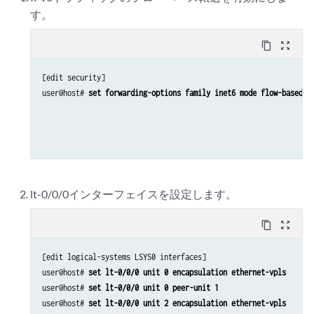
す。
content_copy
zoom_out_map
[edit security]

user@host# 
set forwarding-options family inet6 mode flow-based
lt-0/0/0インターフェイスを設定します。
content_copy
zoom_out_map
[edit logical-systems LSYS0 interfaces]

user@host# 
set lt-0/0/0 unit 0 encapsulation ethernet-vpls
user@host# 
set lt-0/0/0 unit 0 peer-unit 1
user@host# 
set lt-0/0/0 unit 2 encapsulation ethernet-vpls