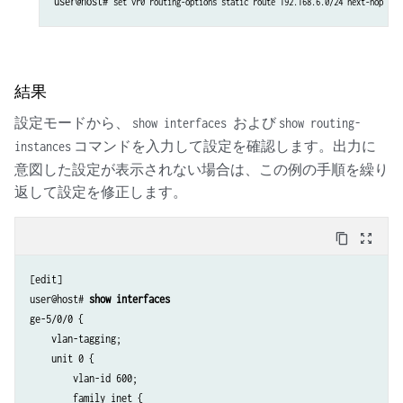
user@host# 
set vr0 routing-options static route 192.168.6.0/24 next-hop 10.
結果
設定モードから、
および
show interfaces
show routing-
コマンドを入力して設定を確認します。出力に
instances
意図した設定が表示されない場合は、この例の手順を繰り
返して設定を修正します。
content_copy
zoom_out_map
[edit]

user@host# 
show interfaces
ge-5/0/0 {

    vlan-tagging;

    unit 0 {

        vlan-id 600;

        family inet {
