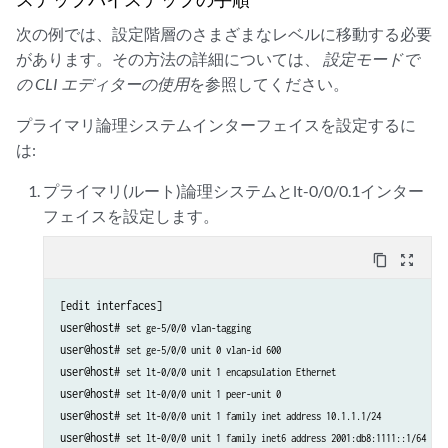
set routing-instances vr0 routing-options static route 192.168.8.0/24 next-hop 10.1
次の例では、設定階層のさまざまなレベルに移動する必要
set routing-instances vr0 routing-options static route 192.168.6.0/24 next-hop 10.1
があります。その方法の詳細については、
設定モードで
の CLI エディターの使用
を参照してください。
プライマリ論理システムインターフェイスを設定するに
は:
プライマリ(ルート)論理システムとlt-0/0/0.1インター
フェイスを設定します。
content_copy
zoom_out_map
[edit interfaces]

user@host# 
set ge-5/0/0 vlan-tagging
user@host# 
set ge-5/0/0 unit 0 vlan-id 600
user@host# 
set lt-0/0/0 unit 1 encapsulation Ethernet
user@host# 
set lt-0/0/0 unit 1 peer-unit 0
user@host# 
set lt-0/0/0 unit 1 family inet address 10.1.1.1/24
user@host# 
set lt-0/0/0 unit 1 family inet6 address 2001:db8:1111::1/64