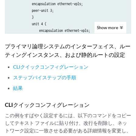
            encapsulation ethernet-vpls;

            peer-unit 3;

            }

            unit 4 {

Show
more
                encapsulation ethernet-vpls;

                peer-unit 5;

            }

プライマリ論理システムのインターフェイス、ルー
        }

ティングインスタンス、および静的ルートの設定
    }

        routing-instances {

CLIクイックコンフィグレーション
            vr {

ステップバイステップの手順
                instance-type vpls;

                interface lt-0/0/0.0;

結果
                interface lt-0/0/0.2;

                interface lt-0/0/0.4;

CLIクイックコンフィグレーション
            }

この例をすばやく設定するには、以下のコマンドをコピー
してテキスト ファイルに貼り付け、改行を削除し、ネッ
トワーク設定に一致させる必要がある詳細情報を変更し、