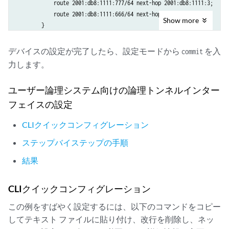
            route 2001:db8:1111:777/64 next-hop 2001:db8:1111:3;

            route 2001:db8:1111:666/64 next-hop 2001:db8:1111:5;

Show
more
        }

        }

        static {

デバイスの設定が完了したら、設定モードから
を入
commit
            route 192.168.7.0/24 next-hop 10.1.1.3;

力します。
            route 192.168.8.0/24 next-hop 10.1.1.3;

            route 192.168.6.0/24 next-hop 10.1.1.5;

ユーザー論理システム向けの論理トンネルインター
        }

フェイスの設定
    }

CLIクイックコンフィグレーション
ステップバイステップの手順
結果
CLIクイックコンフィグレーション
この例をすばやく設定するには、以下のコマンドをコピー
してテキスト ファイルに貼り付け、改行を削除し、ネッ