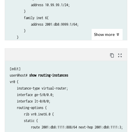
            address 10.99.99.1/24;

        }

        family inet 6{

            address 2001:db8:9999:1/64;

        }

Show
more
    }

}

lt-0/0/0 {

content_copy
zoom_out_map
    unit 1 {

        encapsulation ethernet;

[edit]

        peer-unit 0;

user@host# 
show routing-instances
        family inet {

vr0 {

            address 10.1.1.1/24;

    instance-type virtual-router;

        }

    interface ge-5/0/0.0;

        family inet 6{

    interface lt-0/0/0;

            address 2001:db8:1111::1/64;

    routing-options {

        }

        rib vr0.inet6.0 {

    }

        static { 

            route 2001:db8:1111:888/64 next-hop 2001:db8:1111:3;
