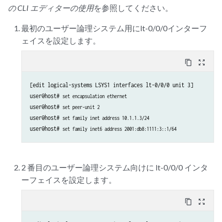
の CLI エディターの使用
を参照してください。
最初のユーザー論理システム用にlt-0/0/0インターフ
ェイスを設定します。
content_copy
zoom_out_map
[edit logical-systems LSYS1 interfaces lt-0/0/0 unit 3]

user@host# 
set encapsulation ethernet
user@host# 
set peer-unit 2
user@host# 
set family inet address 10.1.1.3/24
user@host# 
set family inet6 address 2001:db8:1111:3::1/64
2 番目のユーザー論理システム向けに lt-0/0/0 インタ
ーフェイスを設定します。
content_copy
zoom_out_map