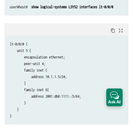
user@host# 
 show logical-systems LSYS2 interfaces lt-0/0/0
content_copy
zoom_out_map
lt-0/0/0 {

    unit 5 {

        encapsulation ethernet;

        peer-unit 4;

        family inet {

            address 10.1.1.5/24;

        }

        family inet 6{

            address 2001:db8:1111::5/64;

Ask AI
        }

    }
