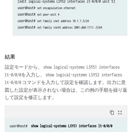
[edit logical-systems LSYS2 interfaces lt-0/0/0 unit 5]

user@host# 
set encapsulation ethernet
user@host# 
set peer-unit 4
user@host# 
set family inet address 10.1.1.5/24
user@host# 
set family inet6 address 2001:db8:1111::5/64
結果
設定モードから、
show logical-systems LSYS1 interfaces
を入力し、
lt-0/0/0
show logical-systems LSYS2 interfaces
コマンドを入力して設定を確認します。出力に意
lt-0/0/0
図した設定が表示されない場合は、この例の手順を繰り返
して設定を修正します。
content_copy
zoom_out_map
user@host# 
 show logical-systems LSYS1 interfaces lt-0/0/0