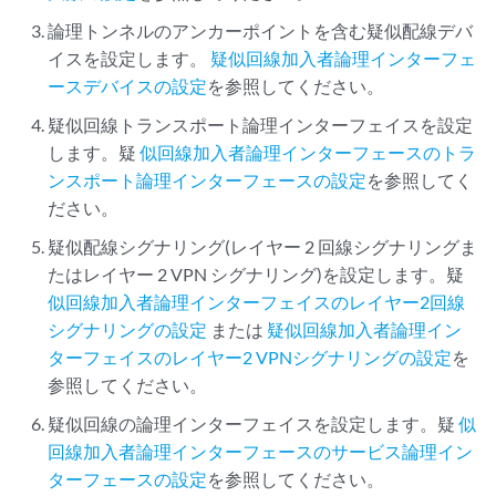
論理トンネルのアンカーポイントを含む疑似配線デバ
イスを設定します。
疑似回線加入者論理インターフェ
ースデバイスの設定
を参照してください。
疑似回線トランスポート論理インターフェイスを設定
します。疑
似回線加入者論理インターフェースのトラ
ンスポート論理インターフェースの設定
を参照してく
ださい。
疑似配線シグナリング(レイヤー 2 回線シグナリングま
たはレイヤー 2 VPN シグナリング)を設定します。疑
似回線加入者論理インターフェイスのレイヤー2回線
シグナリングの設定
または
疑似回線加入者論理イン
ターフェイスのレイヤー2 VPNシグナリングの設定
を
参照してください。
疑似回線の論理インターフェイスを設定します。疑
似
回線加入者論理インターフェースのサービス論理イン
ターフェースの設定
を参照してください。