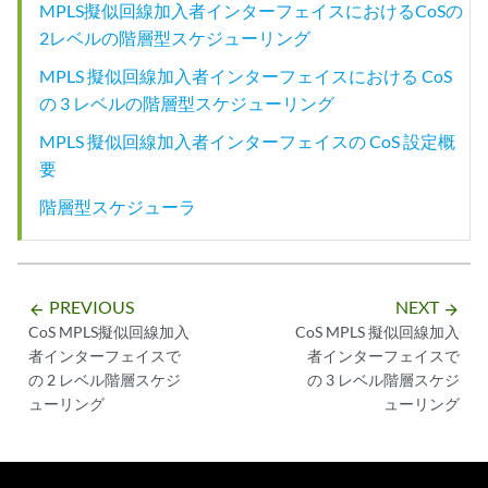
MPLS擬似回線加入者インターフェイスにおけるCoSの
2レベルの階層型スケジューリング
MPLS 擬似回線加入者インターフェイスにおける CoS
の 3 レベルの階層型スケジューリング
MPLS 擬似回線加入者インターフェイスの CoS 設定概
要
階層型スケジューラ
PREVIOUS
NEXT
arrow_backward
arrow_forward
CoS MPLS擬似回線加入
CoS MPLS 擬似回線加入
者インターフェイスで
者インターフェイスで
の 2 レベル階層スケジ
の 3 レベル階層スケジ
ューリング
ューリング