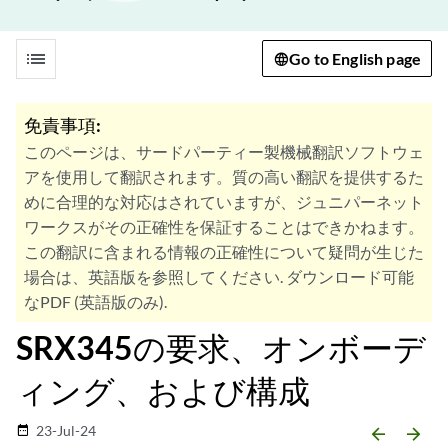
list
Go to English page
免責事項:
このページは、サードパーティー製機械翻訳ソフトウェ
アを使用して翻訳されます。質の高い翻訳を提供するた
めに合理的な対応はされていますが、ジュニパーネット
ワークスがその正確性を保証することはできかねます。
この翻訳に含まれる情報の正確性について疑問が生じた
場合は、英語版を参照してください. ダウンロード可能
なPDF (英語版のみ).
SRX345の要求、オンボーデ
ィング、および構成
23-Jul-24
date_range
arrow_backward
arrow_forward