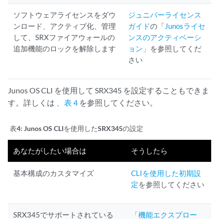
ソフトウェアライセンスをダウ
ジュニパーライセンス
ンロード、アクティブ化、管理
ガイド
の「
Junosライセ
して、SRXファイアウォールの
ンスのアクティベーシ
追加機能のロックを解除します
ョン」
を参照してくだ
さい
Junos OS CLI を使用して SRX345 を設定することもできま
す。詳しくは
、表 4
を参照してください。
表4:
Junos OS CLIを使用したSRX345の設定
あなたがしたい場合は
そうしたら
基本構成のカスタマイズ
CLIを使用した初期設
定
を参照してください
SRX345でサポートされている
「機能エクスプロー