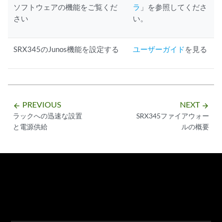
ソフトウェアの機能をご覧くだ
ラ
」を参照してくださ
さい
い。
SRX345のJunos機能を設定する
ユーザーガイド
を見る
PREVIOUS
NEXT
arrow_backward
arrow_forward
ラックへの迅速な設置
SRX345ファイアウォー
と電源供給
ルの概要