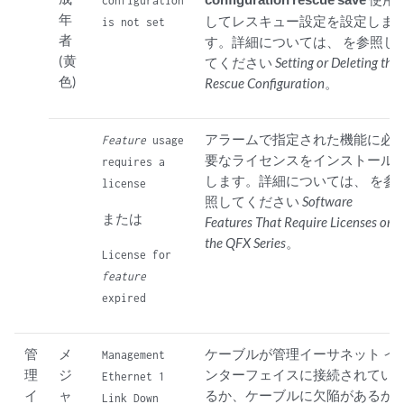
configuration
年
してレスキュー設定を設定しま
is not set
者
す。詳細については、 を参照し
(黄
てください
Setting or Deleting the
色)
Rescue Configuration
。
アラームで指定された機能に必
Feature
usage
要なライセンスをインストール
requires a
します。詳細については、 を参
license
照してください
Software
または
Features That Require Licenses on
the QFX Series
。
License for
feature
expired
管
メ
ケーブルが管理イーサネット イ
Management
理
ジ
ンターフェイスに接続されてい
Ethernet 1
イ
ャ
るか、ケーブルに欠陥があるか
Link Down