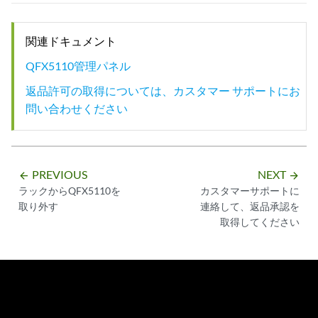
関連ドキュメント
QFX5110管理パネル
返品許可の取得については、カスタマー サポートにお
問い合わせください
PREVIOUS
NEXT
arrow_backward
arrow_forward
ラックからQFX5110を
カスタマーサポートに
取り外す
連絡して、返品承認を
取得してください