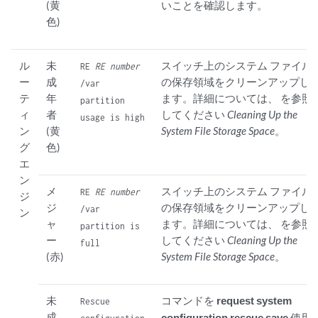
(黄
いことを確認します。
色)
ル
未
スイッチ上のシステム ファイル
RE
RE number
ー
成
の保存領域をクリーンアップし
/var
テ
年
ます。詳細については、 を参照
partition
ィ
者
してください
Cleaning Up the
usage is high
ン
(黄
System File Storage Space
。
グ
色)
エ
ン
メ
スイッチ上のシステム ファイル
RE
RE number
ジ
ジ
の保存領域をクリーンアップし
/var
ン
ャ
ます。詳細については、 を参照
partition is
ー
してください
Cleaning Up the
full
(赤)
System File Storage Space
。
未
コマンドを
request system
Rescue
成
configuration rescue save
使用