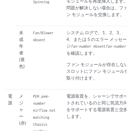
モジュールを再度挿入します。
Spinning
問題が解決しない場合は、ファ
ン モジュールを交換します。
未
システム ログで、1、2、3、
Fan/Blower
成
4、または 5 のエラー メッセー
Absent
年
ジ
fan-number
Absent
fan-number
者
を確認します。
(黄
ファン モジュールが存在しない
色)
スロットにファン モジュールを
取り付けます。
電
メ
電源装置を、シャーシでサポー
PEM
pem-
源
ジ
トされているのと同じ気流方向
number
ャ
をサポートする電源装置と交換
Airflow not
ー
します。
matching
(赤)
Chassis