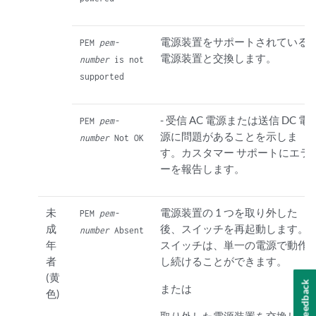
電源装置をサポートされている
PEM
pem-
電源装置と交換します。
number
is not
supported
- 受信 AC 電源または送信 DC 電
PEM
pem-
源に問題があることを示しま
number
Not OK
す。カスタマー サポートにエラ
ーを報告します。
未
電源装置の 1 つを取り外した
PEM
pem-
成
後、スイッチを再起動します。
number
Absent
年
スイッチは、単一の電源で動作
者
し続けることができます。
(黄
Feedback
または
色)