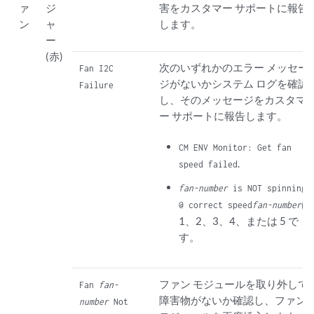
ァ
ジ
害をカスタマー サポートに報告
ン
ャ
します。
ー
(赤)
次のいずれかのエラー メッセー
Fan I2C
ジがないかシステム ログを確認
Failure
し、そのメッセージをカスタマ
ー サポートに報告します。
CM ENV Monitor: Get fan
.
speed failed
fan-number
is NOT spinning
は
@ correct speed
fan-number
1、2、3、4、または 5 で
す。
ファン モジュールを取り外して
Fan
fan-
障害物がないか確認し、ファン
number
Not