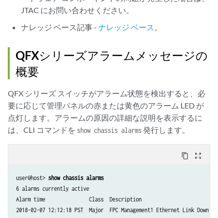
JTAC にお問い合わせください。
ナレッジ ベース記事 -
ナレッジ ベース
。
QFXシリーズアラームメッセージの
概要
QFX シリーズ スイッチがアラーム状態を検出すると、必
要に応じて管理パネルの赤または黄色のアラーム LED が
点灯します。アラームの原因の詳細な説明を表示するに
は、CLI コマンドを
発行します。
show chassis alarms
content_copy
zoom_out_map
user@host> 
show chassis alarms
6 alarms currently active

Alarm time               Class  Description

2018-02-07 12:12:18 PST  Major  FPC Management1 Ethernet Link Down
