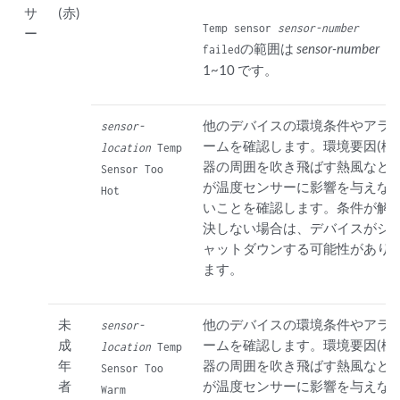
サ
(赤)
Temp sensor
sensor-number
ー
の範囲は
sensor-number
failed
1~10 です。
他のデバイスの環境条件やアラ
sensor-
ームを確認します。環境要因(機
location
Temp
器の周囲を吹き飛ばす熱風など)
Sensor Too
が温度センサーに影響を与えな
Hot
いことを確認します。条件が解
決しない場合は、デバイスがシ
ャットダウンする可能性があり
ます。
未
他のデバイスの環境条件やアラ
sensor-
成
ームを確認します。環境要因(機
location
Temp
年
器の周囲を吹き飛ばす熱風など)
Sensor Too
者
が温度センサーに影響を与えな
Warm