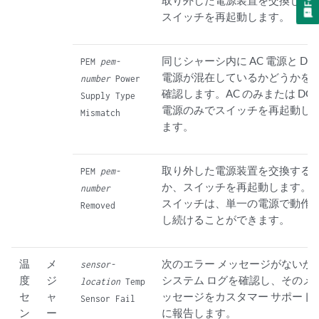
取り外した電源装置を交換し、
スイッチを再起動します。
同じシャーシ内に AC 電源と DC
PEM
pem-
電源が混在しているかどうかを
number
Power
確認します。AC のみまたは DC
Supply Type
電源のみでスイッチを再起動し
Mismatch
ます。
取り外した電源装置を交換する
PEM
pem-
か、スイッチを再起動します。
number
スイッチは、単一の電源で動作
Removed
し続けることができます。
温
メ
次のエラー メッセージがないか
sensor-
度
ジ
システム ログを確認し、そのメ
location
Temp
セ
ャ
ッセージをカスタマー サポート
Sensor Fail
ン
ー
に報告します。