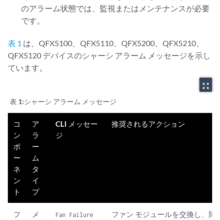
のアラーム状態では、監視またはメンテナンスが必要
です。
表 1
は、QFX5100、QFX5110、QFX5200、QFX5210、
QFX5120 デバイスのシャーシ アラーム メッセージを示し
ています。
zoom_out_map
表 1:
シャーシ アラーム メッセージ
コ
ア
CLI メッセー
推奨されるアクション
ン
ラ
ジ
ポ
ー
ー
ム
ネ
タ
ン
イ
ト
プ
フ
メ
ファン モジュールを交換し、障
Fan Failure