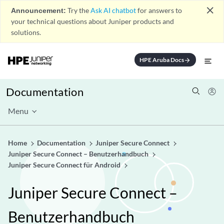
close
Announcement:
Try the
Ask AI chatbot
for answers to
your technical questions about Juniper products and
solutions.
HPE Aruba Docs
arrow_forward
Documentation
Menu
Home
Documentation
Juniper Secure Connect
Juniper Secure Connect – Benutzerhandbuch
Juniper Secure Connect für Android
Juniper Secure Connect –
Benutzerhandbuch