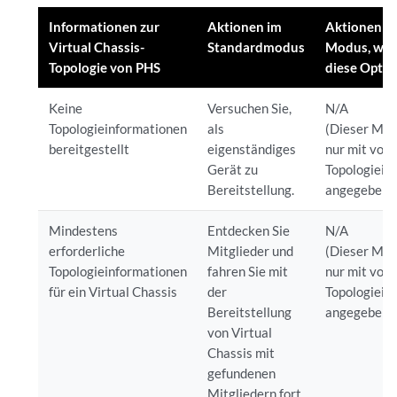
Informationen zur
Aktionen im
Aktionen im
Virtual Chassis-
Standardmodus
Modus, we
Topologie von PHS
diese Optio
Keine
Versuchen Sie,
N/A
Topologieinformationen
als
(Dieser Mod
bereitgestellt
eigenständiges
nur mit voll
Gerät zu
Topologiein
Bereitstellung.
angegeben 
Mindestens
Entdecken Sie
N/A
erforderliche
Mitglieder und
(Dieser Mod
Topologieinformationen
fahren Sie mit
nur mit voll
für ein Virtual Chassis
der
Topologiein
Bereitstellung
angegeben 
von Virtual
Chassis mit
gefundenen
Mitgliedern fort.