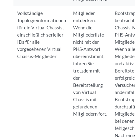
Vollständige
Mitglieder
Bootstrappi
Topologieinformationen
entdecken.
beabsichtigt
für ein Virtual Chassis,
Wenn die
Chassis-Mit
einschließlich serieller
Mitgliederliste
PHS-Antwor
IDs für alle
nicht mit der
Mitglieder 
vorgesehenen Virtual
PHS-Antwort
Wenn alle e
Chassis-Mitglieder
übereinstimmt,
Mitglieder 
fahren Sie
und aktiv sin
trotzdem mit
Bereitstell
der
erfolgreich.
Bereitstellung
Versuchen S
von Virtual
andernfalls 
Chassis mit
Bootstrappi
gefundenen
durchzuführ
Mitgliedern fort.
Mitglieder 
bei denen d
fehlgeschlag
Nach einer