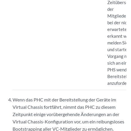
Zeitübersch
der
Mitgliedere
bei der nicht
erwarteten 
erkannt wer
melden Sie e
und starten 
Vorgang neu
sich an eine
PHS wenden,
Bereitstellu
anzufordern
Wenn das PHC mit der Bereitstellung der Geräte im
Virtual Chassis fortfährt, nimmt das PHC zu diesem
Zeitpunkt einige vorübergehende Änderungen an der
Virtual Chassis-Konfiguration vor, um ein reibungsloses
Bootstrapping aller VC-Mitglieder zu ermöglichen.