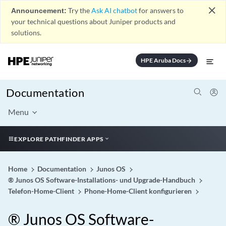
close
Announcement:
Try the
Ask AI chatbot
for answers to
your technical questions about Juniper products and
solutions.
HPE Aruba Docs
arrow_forward
Documentation
Menu
EXPLORE PATHFINDER APPS
Home
Documentation
Junos OS
® Junos OS Software-Installations- und Upgrade-Handbuch
Telefon-Home-Client
Phone-Home-Client konfigurieren
® Junos OS Software-