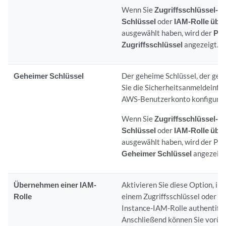
Wenn Sie
Zugriffsschlüssel-I
Schlüssel
oder
IAM-Rolle üb
ausgewählt haben, wird der
Par
Zugriffsschlüssel
angezeigt.
Geheimer Schlüssel
Der geheime Schlüssel, der gene
Sie die Sicherheitsanmeldeinfor
AWS-Benutzerkonto konfigurie
Wenn Sie
Zugriffsschlüssel-I
Schlüssel
oder
IAM-Rolle üb
ausgewählt haben, wird der Pa
Geheimer Schlüssel
angezeigt
Übernehmen einer IAM-
Aktivieren Sie diese Option, ind
Rolle
einem Zugriffsschlüssel oder e
Instance-IAM-Rolle authentifiz
Anschließend können Sie vorüb