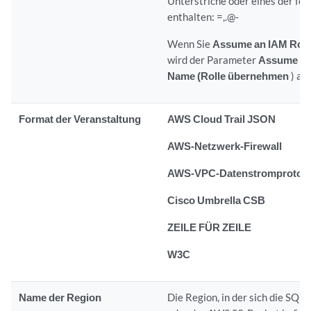
Unterstriche oder eines der fo
enthalten: =,.@-
Wenn Sie
Assume an IAM Role 
wird der Parameter
Assume Ro
Name (Rolle übernehmen
) an
Format der Veranstaltung
AWS Cloud Trail JSON
AWS-Netzwerk-Firewall
AWS-VPC-Datenstromprotoko
Cisco Umbrella CSB
ZEILE FÜR ZEILE
W3C
Name der Region
Die Region, in der sich die SQ