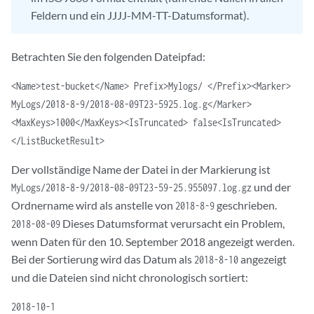
Feldern und ein JJJJ-MM-TT-Datumsformat).
Betrachten Sie den folgenden Dateipfad:
<Name>test-bucket</Name> Prefix>Mylogs/ </Prefix><Marker>
MyLogs/2018-8-9/2018-08-09T23-5925.log.g</Marker>
<MaxKeys>1000</MaxKeys><IsTruncated> false<IsTruncated>
</ListBucketResult>
Der vollständige Name der Datei in der Markierung ist
und der
MyLogs/2018-8-9/2018-08-09T23-59-25.955097.log.gz
Ordnername wird als anstelle von
geschrieben.
2018-8-9
Dieses Datumsformat verursacht ein Problem,
2018-08-09
wenn Daten für den 10. September 2018 angezeigt werden.
Bei der Sortierung wird das Datum als
angezeigt
2018-8-10
und die Dateien sind nicht chronologisch sortiert:
2018-10-1