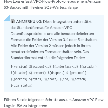
Flow Logs erfasst VPC-Flow-Protokolle aus einem Amazon
S3-Bucket mithilfe einer SQS-Warteschlange.
ANMERKUNG:
Diese Integration unterstützt
das Standardformat für Amazon VPC-
Datenflussprotokolle und alle benutzerdefinierten
Formate, die Felder der Version 3, 4 oder 5 enthalten.
Alle Felder der Version 2 müssen jedoch in Ihrem
benutzerdefinierten Format enthalten sein. Das
Standardformat enthält die folgenden Felder:
${version} ${account-id} ${interface-id} ${srcaddr}
${dstaddr} ${srcport} ${dstport} $ {protocol}
${packets} ${bytes} ${start} ${end} ${action}
${log-status}
Führen Sie die folgenden Schritte aus, um Amazon VPC Flow
Logs in
JSA
zu integrieren: