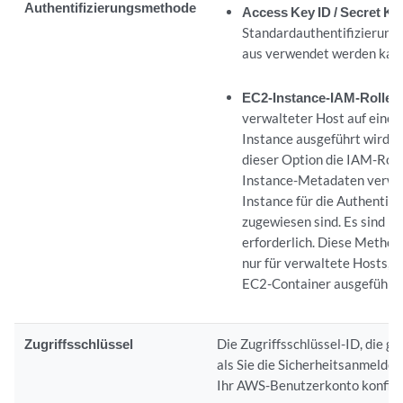
Authentifizierungsmethode
Access Key ID / Secret Ke
Standardauthentifizierung, 
aus verwendet werden kan
EC2-Instance-IAM-Rolle
–
verwalteter Host auf eine
Instance ausgeführt wird, 
dieser Option die IAM-Roll
Instance-Metadaten verwen
Instance für die Authentifi
zugewiesen sind. Es sind ke
erforderlich. Diese Method
nur für verwaltete Hosts, 
EC2-Container ausgeführt 
Zugriffsschlüssel
Die Zugriffsschlüssel-ID, die g
als Sie die Sicherheitsanmeldei
Ihr AWS-Benutzerkonto konfigu