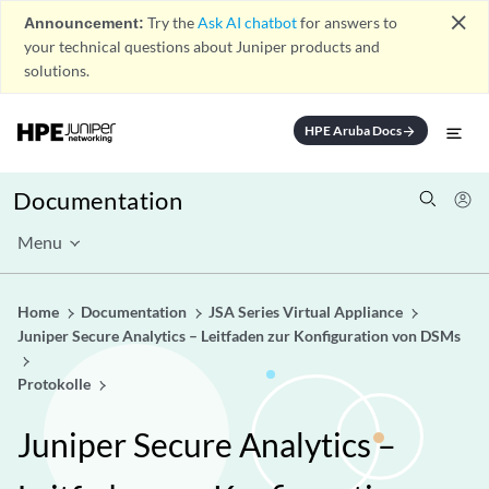
close
Announcement:
Try the
Ask AI chatbot
for answers to
your technical questions about Juniper products and
solutions.
HPE Aruba Docs
arrow_forward
Documentation
Menu
Home
Documentation
JSA Series Virtual Appliance
Juniper Secure Analytics – Leitfaden zur Konfiguration von DSMs
Protokolle
Juniper Secure Analytics –