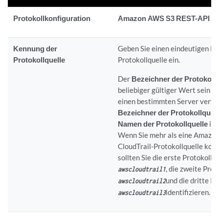
Protokollkonfiguration
Amazon AWS S3 REST-API
Kennung der
Geben Sie einen eindeutigen Na
Protokollquelle
Protokollquelle ein.
Der
Bezeichner der Protokollq
beliebiger gültiger Wert sein u
einen bestimmten Server verwe
Bezeichner der Protokollquel
Namen der Protokollquelle
ide
Wenn Sie mehr als eine Amazo
CloudTrail-Protokollquelle konf
sollten Sie die erste Protokollqu
, die zweite Prot
awscloudtrail1
und die dritte Pr
awscloudtrail2
identifizieren.
awscloudtrail3