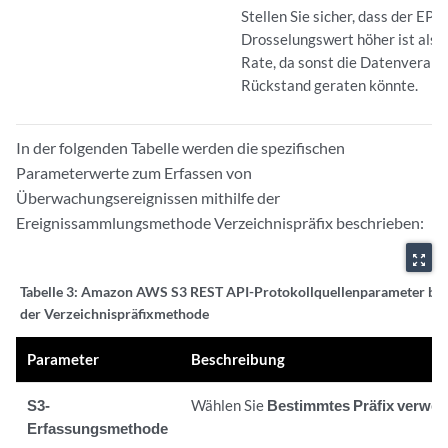
Stellen Sie sicher, dass der EPS-
Drosselungswert höher ist als 
Rate, da sonst die Datenverarb
Rückstand geraten könnte.
In der folgenden Tabelle werden die spezifischen
Parameterwerte zum Erfassen von
Überwachungsereignissen mithilfe der
Ereignissammlungsmethode Verzeichnispräfix beschrieben:
zoom_out_map
Tabelle 3:
Amazon AWS S3 REST API-Protokollquellenparameter be
der Verzeichnispräfixmethode
Parameter
Beschreibung
S3-
Wählen Sie
Bestimmtes Präfix verwen
Erfassungsmethode