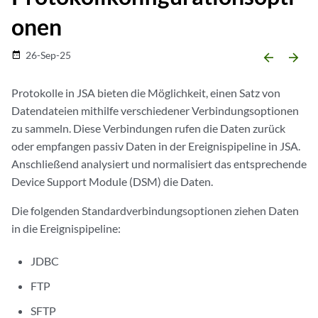
onen
26-Sep-25
date_range
arrow_backward
arrow_forward
Protokolle in
JSA
bieten die Möglichkeit, einen Satz von
Datendateien mithilfe verschiedener Verbindungsoptionen
zu sammeln. Diese Verbindungen rufen die Daten zurück
oder empfangen passiv Daten in der
Ereignispipeline in JSA.
Anschließend analysiert und normalisiert das entsprechende
Device Support Module (DSM) die Daten.
Die folgenden Standardverbindungsoptionen ziehen Daten
in die Ereignispipeline:
JDBC
FTP
SFTP