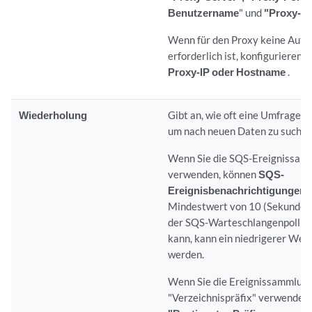
Benutzername
" und
"Proxy-K
Wenn für den Proxy keine Authe
erforderlich ist, konfigurieren S
Proxy-IP oder Hostname
.
Wiederholung
Gibt an, wie oft eine Umfrage d
um nach neuen Daten zu suchen
Wenn Sie die SQS-Ereignissa
verwenden, können
SQS-
Ereignisbenachrichtigungen
e
Mindestwert von 10 (Sekunden)
der SQS-Warteschlangenpoll hä
kann, kann ein niedrigerer Wer
werden.
Wenn Sie die Ereignissammlu
"Verzeichnispräfix" verwenden,