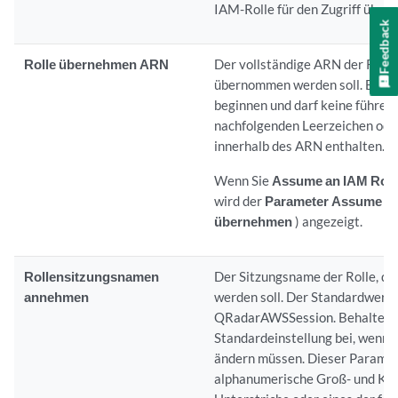
IAM-Rolle für den Zugriff über
Feedback
Rolle übernehmen ARN
Der vollständige ARN der Rolle,
übernommen werden soll. Er mus
beginnen und darf keine führen
nachfolgenden Leerzeichen ode
innerhalb des ARN enthalten.
Wenn Sie
Assume an IAM Role 
wird der
Parameter Assume Ro
übernehmen
) angezeigt.
Rollensitzungsnamen
Der Sitzungsname der Rolle, d
annehmen
werden soll. Der Standardwert 
QRadarAWSSession
. Behalten 
Standardeinstellung bei, wenn S
ändern müssen. Dieser Paramet
alphanumerische Groß- und Kle