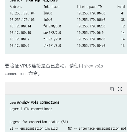
user@B>  
show ldp neighbors
Address            Interface          Label space ID         Hold time
10.255.170.104     lo0.0              10.255.170.104:0         41

10.255.170.106     lo0.0              10.255.170.106:0         38

10.12.100.14       fe-0/0/3.0         10.255.170.102:0         12

10.12.100.10       so-0/2/2.0         10.255.170.96:0          14

10.12.100.2        t1-0/1/2.0         10.255.170.106:0         14

要验证 VPLS 连接是否已启动，请使用
show vpls
命令。
connections
content_copy
zoom_out_map
user@B>
show vpls connections
Layer-2 VPN connections:

Legend for connection status (St)

EI -- encapsulation invalid      NC -- interface encapsulation not CCC