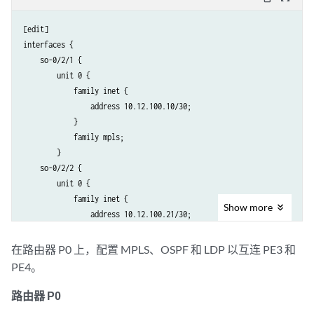
[edit]

interfaces {

    so-0/2/1 {

        unit 0 {

            family inet {

                address 10.12.100.10/30;

            }

            family mpls;

        }

    so-0/2/2 {

        unit 0 {

            family inet {

Show
more
                address 10.12.100.21/30;

            }

            family mpls;

在路由器 P0 上，配置 MPLS、OSPF 和 LDP 以互连 PE3 和
        }

PE4。
    }

        ge-1/3/1 {

路由器 P0
encapsulation ethernet-vpls
;
