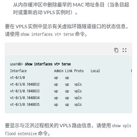
从内存缓冲区中删除最早的 MAC 地址条目（当条目超
时或重新启动 VPLS 实例时）。
要在 VPLS 实例中显示有关虚拟环路隧道接口的状态信息，
请使用
命令。
show interfaces vt* terse
content_copy
zoom_out_map
user@B> 
show interfaces vt* terse
Interface               Admin Link Proto    Local                 Remo
vt-0/3/0                up    up

vt-0/3/0.1048832        up    up   vpls

vt-0/3/0.1048833        up    up   vpls

vt-0/3/0.1048834        up    up   vpls

要显示与泛洪过程相关的 VPLS 路由信息，请使用
show vpls
命令。
flood extensive