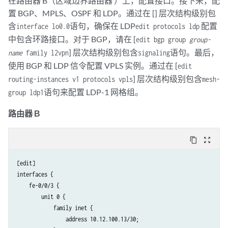
在路由器 B（区域边界路由器 ）上，配置接口。接下来，配
family l2vpn
 {

置 BGP、MPLS、OSPF 和 LDP。通过在 [] 层次结构级别包
signaling
;

含
语句，确保在 LDP
配置
interface lo0.0
edit protocols ldp
            }

            neighbor 10.255.170.96;

中包含环路接口。对于 BGP，请在 [
edit bgp group
group-
            neighbor 10.255.170.98;

] 层次结构级别包含
语句。最后，
name
family l2vpn
signaling
        }

使用 BGP 和 LDP 信令配置 VPLS 实例。通过在 [
edit
        }

] 层次结构级别包含
routing-instances v1 protocols vpls
mesh-
    }

语句来配置 LDP-1 网格组。
group ldp1
    ospf {

        area 0.0.0.0 {

路由器 B
            interface fe-0/0/3.0;

            interface t1-0/1/3.0;

            interface lo0.0 {

content_copy
zoom_out_map
                passive;

            }

[edit]

        }

interfaces {

    }

    fe-0/0/3 {

    ldp {

        unit 0 {

        interface fe-0/0/3.0;

            family inet {

        interface t1-0/1/3.0;

                address 10.12.100.13/30;

        interface lo0.0;
