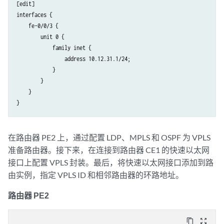
[edit]

            neighbor 10.255.170.96;

        }

interfaces {

            neighbor 10.255.170.102;

    }

    fe-0/0/3 {

        }

}

        unit 0 {

    }

protocols {

            family inet {

    ospf {

    mpls {

                address 10.12.31.1/24;

        area 0.0.0.0 {

        interface all;

            }

            interface t1-0/1/2.0;

    }

        }

            interface t1-0/1/3.0;

    ospf {

    }

            interface so-0/2/2.0;

        area 0.0.0.0 {

            interface fe-0/0/3.0;

            interface t1-0/1/0.0;

            interface lo0.0 {

            interface t1-1/1/1.0;

                passive;

            interface lo0.0 {

在路由器 PE2 上，通过配置 LDP、MPLS 和 OSPF 为 VPLS
            }

                passive;

        }

准备路由器。接下来，在连接到路由器 CE1 的快速以太网
            }

    }

        }

接口上配置 VPLS 封装。最后，将快速以太网接口添加到路
    ldp {

    }

由实例，指定 VPLS ID 和相邻路由器的环路地址。
        interface fe-0/0/3.0;

    ldp {

        interface t1-0/1/2.0;

        interface t1-0/1/0.0;

路由器 PE2
        interface t1-0/1/3.0;

        interface t1-1/1/1.0;

        interface so-0/2/2.0;

interface lo0.0
;

content_copy
zoom_out_map