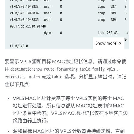
        Description: Intf - vpls v1 local site 1 remote site 3

vt-0/3/0.1048833   user     0                    comp   587     3

      Remote PE: 10.255.170.96, Negotiated control-word: No

vt-0/3/0.1048834   user     0                    comp   589     3

      Incoming label: 800258, Outgoing label: 800000

vt-0/3/0.1048835   user     0                    comp   589     3

    4                         rmt   Up     Jan 22 16:38:54 2008       
00:17:cb:c2:10:01/48

      Local interface: vt-0/3/0.1048835, Status: Up, Encapsulation: VP
                   dynm     0                    indr 262143     4

        Description: Intf - vpls v1 local site 1 remote site 4

                                                Push 800000   580     
      Remote PE: 10.255.170.102, Negotiated control-word: No

Show
more
t1-0/1/3.0

      Incoming label: 800259, Outgoing label: 800000 LDP-VPLS State

00:17:cb:c2:10:02/48

VPLS-id: 101

                   dynm     0                    indr 262145     4

  Mesh-group connections: m1

要显示 VPLS 源和目标 MAC 地址记帐信息，请通过命令使
                              10.12.100.14      Push 800000   594     
    Neighbor                  Type  St     Time last up          # Up 
用
、
destination
show route forwarding-table family vpls
fe-0/0/3.0

    10.255.170.104(vpls-id 101) rmt Up     Jan 22 16:38:40 2008       
、
或
选项。分析显示输出时，请记
extensive
matching
table
00:17:cb:c2:10:03/48

      Local interface: vt-0/3/0.1048833, Status: Up, Encapsulation: ET
住以下几点：
                   dynm     0                    indr 262142     4

        Description: Intf - vpls v1 neighbor 10.255.170.104 vpls-id 10
                                                Push 800000   576     
      Remote PE: 10.255.170.104, Negotiated control-word: No

VPLS MAC 地址计费基于每个 VPLS 实例的每个 MAC
t1-0/1/2.0

      Incoming label: 800001, Outgoing label: 800000

地址进行处理。所有信息都从 MAC 地址表中的 MAC
00:17:cb:c2:10:bd/48

    10.255.170.106(vpls-id 101) rmt Up     Jan 22 16:38:39 2008       
                   dynm     0                    indr 262144     4

地址条目中检索。VPLS MAC 地址记帐仅在本地客户边
      Local interface: vt-0/3/0.1048832, Status: Up, Encapsulation: ET
                                                Push 800000   585     
        Description: Intf - vpls v1 neighbor 10.255.170.106 vpls-id 10
缘路由器上执行。
      Remote PE: 10.255.170.106, Negotiated control-word: No

源和目标 MAC 地址的 VPLS 计数器会持续递增，直到