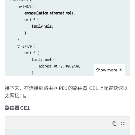
        unit 0 {

    fe-0/0/3 {

            family inet {

encapsulation ethernet-vpls
;

                address 10.12.100.9/30;

        unit 0 {

            }

family vpls
;

            family mpls;

        }

        }

    }

    }

    t1-0/1/0 {

}

        unit 0 {

protocols {

            family inet {

    mpls {

                address 10.12.100.2/30;

Show
more
        interface all;

            }

    }

            family mpls;

    bgp {

        }

接下来，在连接到路由器 PE1 的路由器 CE1 上配置快速以
        log-updown;

    }

太网接口。
        group int {

    t1-1/1/1 {

            type internal;

        unit 0 {

路由器 CE1
            local-address 10.255.170.98;

            family inet {

            family l2vpn {

                address 10.12.100.17/30;

content_copy
zoom_out_map
signaling
;

            }

            }

            family mpls;
