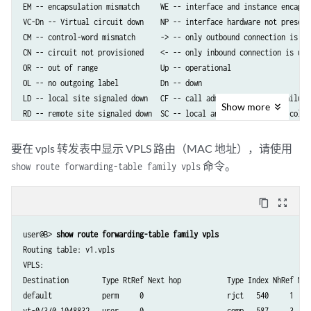
EM -- encapsulation mismatch     WE -- interface and instance encaps n
VC-Dn -- Virtual circuit down    NP -- interface hardware not present

CM -- control-word mismatch      -> -- only outbound connection is up

CN -- circuit not provisioned    <- -- only inbound connection is up

OR -- out of range               Up -- operational

OL -- no outgoing label          Dn -- down

LD -- local site signaled down   CF -- call admission control failure

Show
more
RD -- remote site signaled down  SC -- local and remote site ID colli
MM -- MTU mismatch               MI -- Mesh-Group ID not availble

要在 vpls 转发表中显示 VPLS 路由（MAC 地址），请使用
Legend for interface status

命令。
show route forwarding-table family vpls
Up -- operational

Dn -- down

content_copy
zoom_out_map
Instance: v1

user@B> 
show route forwarding-table family vpls
BGP-VPLS State

Routing table: v1.vpls

  Local site: 1 (1)

VPLS:

    connection-site           Type  St     Time last up          # Up 
Destination        Type RtRef Next hop           Type Index NhRef Neti
    3                         rmt   Up     Jan 22 16:38:47 2008       
default            perm     0                    rjct   540     1

      Local interface: vt-0/3/0.1048834, Status: Up, Encapsulation: VP
vt-0/3/0.1048832   user     0                    comp   587     3
