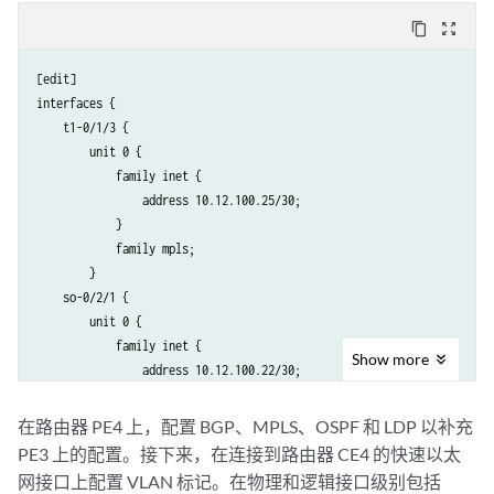
            unit 0 {

content_copy
zoom_out_map
family vpls
;

            }

[edit]

        }

interfaces {

    }

    t1-0/1/3 {

}

        unit 0 {

protocols {

            family inet {

    mpls {

                address 10.12.100.25/30;

        interface all;

            }

    }

            family mpls;

    bgp {

        }

        log-updown;

    so-0/2/1 {

        group int {

        unit 0 {

            type internal;

            family inet {

            local-address 10.255.170.96;

Show
more
                address 10.12.100.22/30;

family l2vpn
 {

            }

signaling
;

            family mpls;

在路由器 PE4 上，配置 BGP、MPLS、OSPF 和 LDP 以补充
            }

        }

            neighbor 10.255.170.98;

PE3 上的配置。接下来，在连接到路由器 CE4 的快速以太
    }

            neighbor 10.255.170.102;

网接口上配置 VLAN 标记。在物理和逻辑接口级别包括
}
