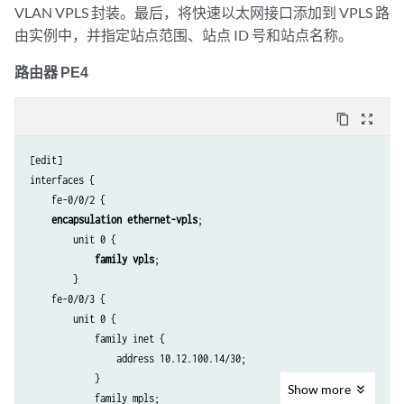
        }

VLAN VPLS 封装。最后，将快速以太网接口添加到 VPLS 路
protocols {

    }

由实例中，并指定站点范围、站点 ID 号和站点名称。
    mpls {

    ospf {

        interface all;

        area 0.0.0.0 {

路由器 PE4
    }

            interface so-0/2/1.0;

    ospf {

            interface so-0/2/2.0;

        area 0.0.0.0 {

content_copy
zoom_out_map
            interface lo0.0 {

            interface so-0/2/1.0;

                passive;

            interface t1-0/1/3.0;

[edit]

            }

            interface lo0.0 {

interfaces {

        }

                passive;

    fe-0/0/2 {

    }

            }

encapsulation ethernet-vpls
;

    ldp {

        }

        unit 0 {

        interface so-0/2/1.0;

    }

family vpls
;

        interface so-0/2/2.0;

    ldp {

        }

    }

        interface t1-0/1/3.0;

    fe-0/0/3 {

}

        interface so-0/2/1.0;

        unit 0 {

routing-instances {

    }

            family inet {

    v1 {

                address 10.12.100.14/30;

        instance-type vpls;

            }

interface ge-1/3/1.0
;

Show
more
            family mpls;

        route-distinguisher 10.255.170.96:1;
