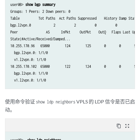
user@B> 
show bgp summary
Groups: 1 Peers: 2 Down peers: 0

Table          Tot Paths  Act Paths Suppressed    History Damp State  
bgp.l2vpn.0            2          2          0          0          0  
Peer               AS      InPkt     OutPkt    OutQ   Flaps Last Up/Dw
State|#Active/Received/Damped...

10.255.170.96   65000        124        125       0       0       54:2
  bgp.l2vpn.0: 1/1/0

  v1.l2vpn.0: 1/1/0

10.255.170.102  65000        122        124       0       0       54:1
  bgp.l2vpn.0: 1/1/0

  v1.l2vpn.0: 1/1/0
使用命令验证
VPLS 的 LDP 信令是否已启
show ldp neighbors
动。
content_copy
zoom_out_map