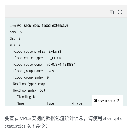
content_copy
zoom_out_map
user@B> 
show vpls flood extensive
Name: v1

CEs: 0

VEs: 4

  Flood route prefix: 0x4a/32

  Flood route type: IFF_FLOOD

  Flood route owner: vt-0/3/0.1048834

  Flood group name: __ves__

  Flood group index: 0

  Nexthop type: comp

  Nexthop index: 589

    Flooding to:

Show
more
    Name             Type          NhType          Index

    m1               Group          comp            588

        Composition: flood-to-all

要查看 VPLS 实例的数据包流统计信息，请使用
show vpls
        Flooding to:

以下命令：
statistics
        Name             Type          NhType          Index
