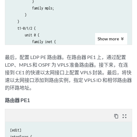
            }

    }

            family mpls;

        }

    }

    t1-0/1/2 {

        unit 0 {

Show
more
            family inet {

                address 10.12.100.1/30;

            }

最后，配置 LDP PE 路由器。在路由器 PE1 上，通过配置
            family mpls;

LDP、MPLS 和 OSPF 为 VPLS 准备路由器。接下来，在连
        }

接到 CE1 的快速以太网接口上配置 VPLS 封装。最后，将快
    }

速以太网接口添加到路由实例，指定 VPLS ID 和相邻路由器
    t1-0/1/3 {

的环路地址。
        unit 0 {

            family inet {

路由器 PE1
                address 10.12.100.5/30;

            }

            family mpls;

content_copy
zoom_out_map
        }

    }

[edit]

    so-0/2/2 {

interfaces {
