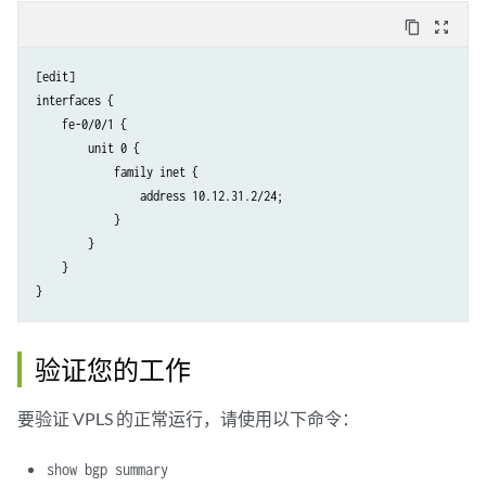
        unit 0 {

    }

content_copy
zoom_out_map
family vpls
;

        }

[edit]

    }

interfaces {

}

    fe-0/0/1 {

protocols {

        unit 0 {

    mpls {

            family inet {

        interface all;

                address 10.12.31.2/24;

    }

            }

    ospf {

        }

        area 0.0.0.0 {

    }

            interface t1-0/1/3.0;

            interface t1-0/1/1.0;

            interface lo0.0 {

                passive;

验证您的工作
            }

        }

要验证 VPLS 的正常运行，请使用以下命令：
    }

    ldp {

        interface t1-0/1/1.0;

show bgp summary