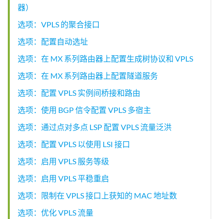
器）
  Nexthop index: 587

    Flooding to:

选项：VPLS 的聚合接口
    Name             Type          NhType          Index

选项：配置自动选址
    __ves__          Group          comp            586

        Composition: flood-to-all

选项：在 MX 系列路由器上配置生成树协议和 VPLS
        Flooding to:

        Name             Type          NhType          Index

选项：在 MX 系列路由器上配置隧道服务
        vt-0/3/0.1048834 VE             indr            262144

选项：配置 VPLS 实例间桥接和路由
选项：使用 BGP 信令配置 VPLS 多宿主
选项：通过点对多点 LSP 配置 VPLS 流量泛洪
选项：配置 VPLS 以使用 LSI 接口
选项：启用 VPLS 服务等级
选项：启用 VPLS 平稳重启
选项：限制在 VPLS 接口上获知的 MAC 地址数
选项：优化 VPLS 流量