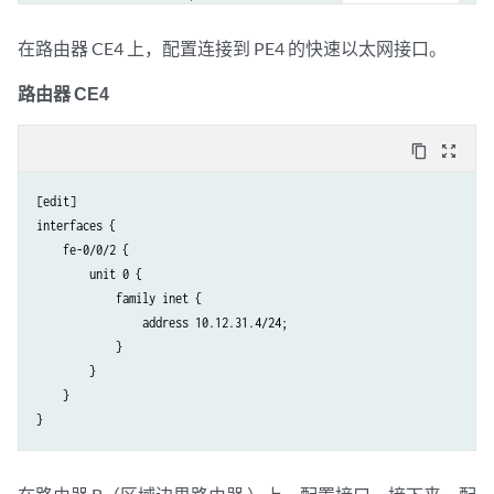
        }

        vrf-target target:1:2;

    }

        protocols {

在路由器 CE4 上，配置连接到 PE4 的快速以太网接口。
    t1-0/1/3 {

            vpls {

        unit 0 {

路由器 CE4
site-range 10
;

            family inet {

site 1
 {

                address 10.12.100.26/30;

site-identifier 3
;

content_copy
zoom_out_map
            }

                }

            family mpls;

            }

[edit]

        }

        }

interfaces {

    }

    fe-0/0/2 {

}

        unit 0 {

protocols {

            family inet {

    mpls {

                address 10.12.31.4/24;

        interface all;

            }

    }

        }

    bgp {

    }

        log-updown;

        group int {

            type internal;

            local-address 10.255.170.102;
