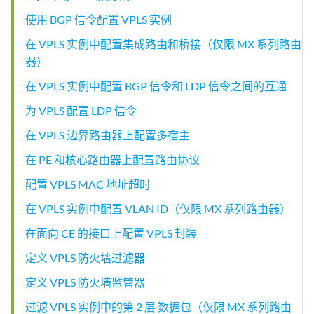
   Remote PE: 10.255.170.96

  Flood route type: IFF_FLOOD

使用 BGP 信令配置 VPLS 实例
     Multicast packets:                     2

  Flood route owner: vt-0/3/0.1048832

     Multicast bytes  :                   120

  Flood group name: m1

在 VPLS 实例中配置集成路由和桥接（仅限 MX 系列路由
     Flooded packets  :                     4

  Flood group index: 2

器）
     Flooded bytes    :                   278

  Nexthop type: comp

     Current MAC count:                     1

  Nexthop index: 587

在 VPLS 实例中配置 BGP 信令和 LDP 信令之间的互通
   Local interface: vt-0/3/0.1048835, Index: 75

    Flooding to:

为 VPLS 配置 LDP 信令
   Remote PE: 10.255.170.102

    Name             Type          NhType          Index

     Multicast packets:                     1

    __ves__          Group          comp            586

在 VPLS 边界路由器上配置多宿主
     Multicast bytes  :                    60

        Composition: flood-to-all

     Flooded packets  :                     2

        Flooding to:

在 PE 和核心路由器上配置路由协议
     Flooded bytes    :                   158

        Name             Type          NhType          Index

配置 VPLS MAC 地址超时
        vt-0/3/0.1048834 VE             indr            262144

        vt-0/3/0.1048835 VE             indr            262145

在 VPLS 实例中配置 VLAN ID（仅限 MX 系列路由器）
在面向 CE 的接口上配置 VPLS 封装
  Flood route prefix: 0x49/32

  Flood route type: IFF_FLOOD

定义 VPLS 防火墙过滤器
  Flood route owner: vt-0/3/0.1048833

  Flood group name: m1

定义 VPLS 防火墙监管器
  Flood group index: 2

过滤 VPLS 实例中的第 2 层 数据包（仅限 MX 系列路由
  Nexthop type: comp
