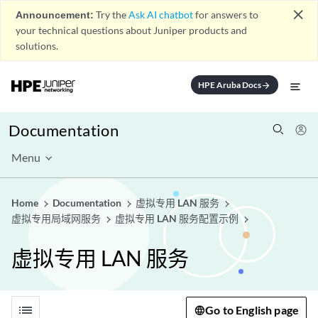
close
Announcement:
Try the
Ask AI chatbot
for answers to
your technical questions about Juniper products and
solutions.
HPE Aruba Docs
arrow_forward
Documentation
Menu
Home
Documentation
虚拟专用 LAN 服务
虚拟专用局域网服务
虚拟专用 LAN 服务配置示例
虚拟专用 LAN 服务
list
Go to English page