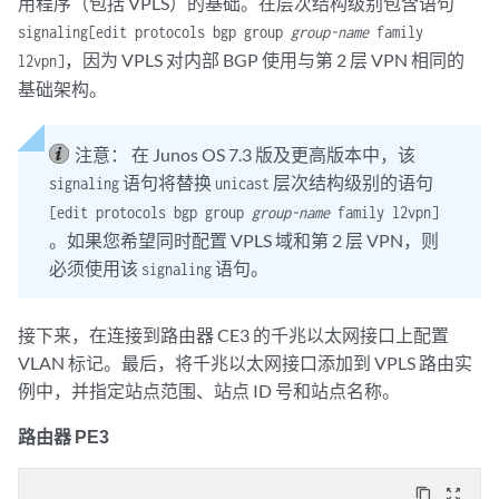
用程序（包括 VPLS）的基础。在层次结构级别包含语句
signaling
[edit protocols bgp group
group-name
family
，因为 VPLS 对内部 BGP 使用与第 2 层 VPN 相同的
l2vpn]
基础架构。
注意：
在 Junos OS 7.3 版及更高版本中，该
语句将替换
层次结构级别的语句
signaling
unicast
[edit protocols bgp group
group-name
family l2vpn]
。如果您希望同时配置 VPLS 域和第 2 层 VPN，则
必须使用该
语句。
signaling
接下来，在连接到路由器 CE3 的千兆以太网接口上配置
VLAN 标记。最后，将千兆以太网接口添加到 VPLS 路由实
例中，并指定站点范围、站点 ID 号和站点名称。
路由器 PE3
content_copy
zoom_out_map