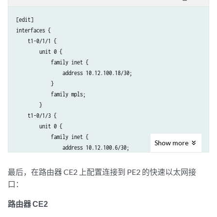
interface lo0.0
;

    }

    }

}

[edit]

}

routing-instances {

interfaces {

routing-instances {

    v1 {

    t1-0/1/1 {

    v1 {

        instance-type vpls;

        unit 0 {

        instance-type vpls;

interface fe-0/0/3.0;
            family inet {

        route-distinguisher 10.255.170.98:1;

        protocols {

                address 10.12.100.18/30;

        vrf-target target:1:2;

            vpls {

            }

        protocols {

vpls-id 101;
            family mpls;

            vpls {

neighbor 10.255.170.98;
        }

                site-range 10;

neighbor 10.255.170.104;
    t1-0/1/3 {

                site 1 {

            }

        unit 0 {

                    site-identifier 1;

        }

            family inet {

                }

    }

Show
more
                address 10.12.100.6/30;

                vpls-id 101;

            }

mesh-group ldp-1
 {

            family mpls;

最后，在路由器 CE2 上配置连接到 PE2 的快速以太网接
                    neighbor 10.255.170.106;

        }

                    neighbor 10.255.170.104;

口：
    }

                }

    fe-1/0/2 {

路由器 CE2
            }

encapsulation ethernet-vpls
;

        }
