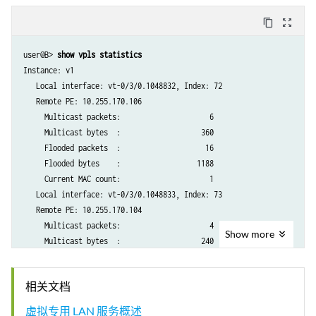
        vt-0/3/0.1048832 VE             indr            262142

content_copy
zoom_out_map
        vt-0/3/0.1048833 VE             indr            262143

user@B> 
show vpls statistics
  Flood route prefix: 0x4b/32

Instance: v1

  Flood route type: IFF_FLOOD

   Local interface: vt-0/3/0.1048832, Index: 72

  Flood route owner: vt-0/3/0.1048835

   Remote PE: 10.255.170.106

  Flood group name: __ves__

     Multicast packets:                     6

  Flood group index: 0

     Multicast bytes  :                   360

  Nexthop type: comp

     Flooded packets  :                    16

  Nexthop index: 589

     Flooded bytes    :                  1188

    Flooding to:

     Current MAC count:                     1

    Name             Type          NhType          Index

   Local interface: vt-0/3/0.1048833, Index: 73

    m1               Group          comp            588

   Remote PE: 10.255.170.104

        Composition: flood-to-all

     Multicast packets:                     4

        Flooding to:

Show
more
     Multicast bytes  :                   240

        Name             Type          NhType          Index

     Flooded packets  :                     6

        vt-0/3/0.1048832 VE             indr            262142

     Flooded bytes    :                   398

        vt-0/3/0.1048833 VE             indr            262143

相关文档
     Current MAC count:                     1

   Local interface: vt-0/3/0.1048834, Index: 74

  Flood route prefix: 0x48/32

虚拟专用 LAN 服务概述