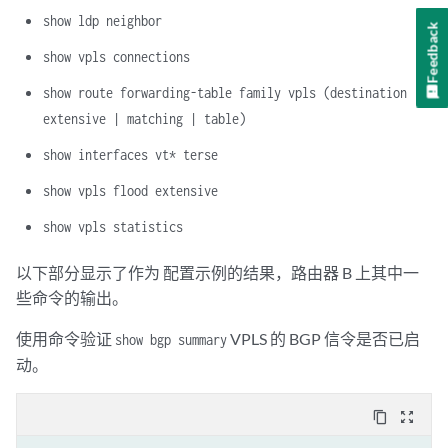
        interface t1-0/1/3.0;

show ldp neighbor
interface lo0.0
;

Feedback
    }

show vpls connections
}

routing-instances {

show route forwarding-table family vpls (destination |
    v1 {

extensive | matching | table)
        instance-type vpls;

show interfaces vt* terse
interface fe-1/0/2.0
;

        protocols {

show vpls flood extensive
            vpls {

vpls-id 101
;

show vpls statistics
neighbor 10.255.170.98
;

neighbor 10.255.170.106
;

以下部分显示了作为 配置示例的结果，路由器 B 上其中一
            }

些命令的输出。
        }

    }

使用命令验证
VPLS 的 BGP 信令是否已启
show bgp summary
动。
content_copy
zoom_out_map