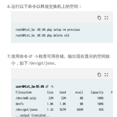
运行以下命令以释放交换机上的空间：
content_copy
zoom_out_map
root@Mist_Sw :RE:0% pkg setop rm previous

root@Mist_Sw :RE:0% pkg delete old
使用命令
检查可用存储。输出现在显示的空间较
df -h
小，如下
。
/dev/gpt/junos
content_copy
zoom_out_map
user@Mist_Sw:RE:0%
 df -h

Filesystem          Size    Used      Avail     Capacity     Moun
/dev/md0.uzip        22M     22M         0B         100%        /
devfs               1.0K    1.0K         0B         100%        /
/dev/gpt/junos      1.3G    567M       689M          45%        /
...output truncated...