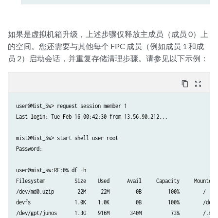
如果是虚拟机箱升级，上述步骤仅释放主成员（成员 0）上
的空间。您还需要与其他每个 FPC 成员（例如成员 1 和成
员 2）启动会话，并重复存储清理步骤。请参见以下示例：
content_copy
zoom_out_map
user@Mist_Sw> request session member 1

Last login: Tue Feb 16 00:42:30 from 13.56.90.212...

mist@Mist_Sw> start shell user root

Password:

user@mist_sw:RE:0% df -h

Filesystem          Size    Used      Avail     Capacity     Mounted o
/dev/md0.uzip        22M     22M         0B         100%        /

devfs               1.0K    1.0K         0B         100%        /dev

/dev/gpt/junos      1.3G    916M       340M          73%        /.moun