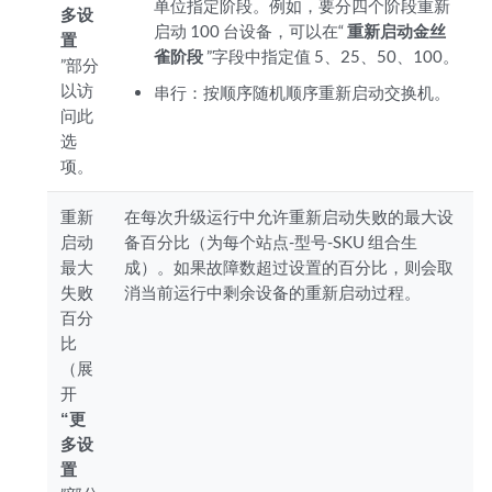
单位指定阶段。例如，要分四个阶段重新
多设
启动 100 台设备，可以在“
重新启动金丝
置
雀阶段
”字段中指定值 5、25、50、100。
”部分
以访
串行：按顺序随机顺序重新启动交换机。
问此
选
项。
重新
在每次升级运行中允许重新启动失败的最大设
启动
备百分比（为每个站点-型号-SKU 组合生
最大
成）。如果故障数超过设置的百分比，则会取
失败
消当前运行中剩余设备的重新启动过程。
百分
比
（展
开
“更
多设
置