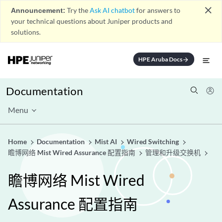
close
Announcement:
Try the
Ask AI chatbot
for answers to
your technical questions about Juniper products and
solutions.
HPE Aruba Docs
arrow_forward
Documentation
Menu
Home
Documentation
Mist AI
Wired Switching
瞻博网络 Mist Wired Assurance 配置指南
管理和升级交换机
瞻博网络 Mist Wired
Assurance 配置指南