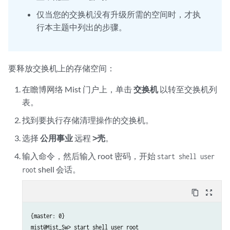
仅当您的交换机没有升级所需的空间时，才执
行本主题中列出的步骤。
要释放交换机上的存储空间：
在瞻博网络 Mist 门户上，单击
交换机
以转至交换机列
表。
找到要执行存储清理操作的交换机。
选择
公用事业
远程
>壳
。
输入
命令，然后输入 root 密码，开始
start shell user
shell 会话。
root
content_copy
zoom_out_map
{master: 0}

mist@Mist_Sw> start shell user root
