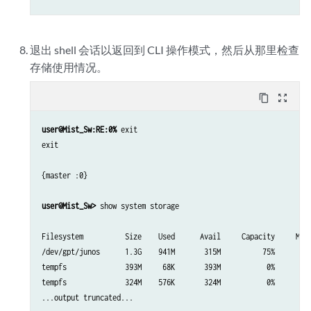
退出 shell 会话以返回到 CLI 操作模式，然后从那里检查
存储使用情况。
content_copy
zoom_out_map
user@Mist_Sw:RE:0%
 exit

exit

{master :0}

user@Mist_Sw>
 show system storage

Filesystem          Size    Used      Avail     Capacity     Moun
/dev/gpt/junos      1.3G    941M       315M          75%        /
tempfs              393M     68K       393M           0%        /
tempfs              324M    576K       324M           0%        /
...output truncated...