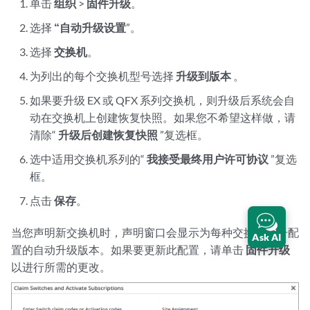
单击
组织
>
固件升级
。
选择
“自动升级设置
”。
选择
交换机
。
为列出的每个交换机型号选择
升级到版本
。
如果要升级 EX 或 QFX 系列交换机，则升级后系统会自
动在交换机上创建恢复快照。如果您不希望这样做，请
清除“
升级后创建恢复快照
”复选框。
选中适用交换机系列的“
我接受最终用户许可协议
”复选
框。
点击
保存
。
当您声明新交换机时，声明窗口会显示为每种交换机型号配
Ask AI
置的自动升级版本。如果要更新此配置，请单击
固件升级
以进行所需的更改。