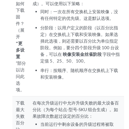
如何
成）。可以使用以下策略：
下载
同时：一次在所有交换机上安装映像，没
固
有任何特定的优先级。这是默认选项。
件？
分阶段：以用户定义的阶段（以百分比指
（展
定）在交换机上下载和安装映像。如果选
开
择此选项，则还需要以百分比为单位指定
“更
阶段。例如，要分四个阶段升级 100 台设
多设
备，可以在
映像安装金丝雀阶段
字段中指
置
定值 5、25、50、100。
”部分
以访
串行：按顺序、随机顺序在交换机上下载
问此
和安装映像。
选
项。
下载
在每次升级运行中允许升级失败的最大设备百
最大
分比（为每个站点-型号-SKU 组合生成）。如
失败
果故障次数超过设定的百分比：
百分
当前运行中剩余设备的升级过程将被取