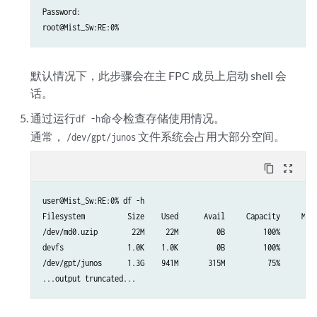
Password:

root@Mist_Sw:RE:0%
默认情况下，此步骤会在主 FPC 成员上启动 shell 会
话。
通过
运行
命令检查存储使用情况。
df -h
通常，
文件系统会占用大部分空间。
/dev/gpt/junos
content_copy
zoom_out_map
user@Mist_Sw:RE:0% df -h

Filesystem          Size    Used      Avail     Capacity     Moun
/dev/md0.uzip        22M     22M         0B         100%        /
devfs               1.0K    1.0K         0B         100%        /
/dev/gpt/junos      1.3G    941M       315M          75%        /
...output truncated...