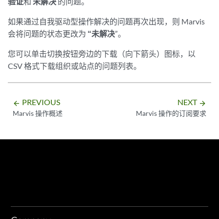
验证
和
未解决
的问题。
如果通过自我驱动型操作解决的问题再次出现，则 Marvis
会将问题的状态更改为
“未解决
”。
您可以单击切换按钮旁边的下载（向下箭头）图标，以
CSV 格式下载组织或站点的问题列表。
PREVIOUS
NEXT
arrow_backward
arrow_forward
Marvis 操作概述
Marvis 操作的订阅要求