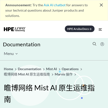
close
Announcement:
Try the
Ask AI chatbot
for answers to
your technical questions about Juniper products and
solutions.
HPE Aruba Docs
arrow_forward
Documentation
Menu
Home
Documentation
Mist AI
Operations
瞻博网络 Mist AI 原生运维指南
Marvis 操作
瞻博网络 Mist AI 原生运维指
南