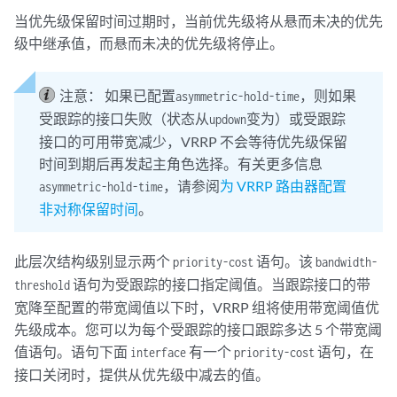
当优先级保留时间过期时，当前优先级将从悬而未决的优先
级中继承值，而悬而未决的优先级将停止。
注意：
如果已配置
，则如果
asymmetric-hold-time
受跟踪的接口失败（状态从
变为）或受跟踪
up
down
接口的可用带宽减少，VRRP 不会等待优先级保留
时间到期后再发起主角色选择。有关更多信息
，请参阅
为 VRRP 路由器配置
asymmetric-hold-time
非对称保留时间
。
此层次结构级别显示两个
语句。该
priority-cost
bandwidth-
语句为受跟踪的接口指定阈值。当跟踪接口的带
threshold
宽降至配置的带宽阈值以下时，VRRP 组将使用带宽阈值优
先级成本。您可以为每个受跟踪的接口跟踪多达 5 个带宽阈
值语句。语句下面
有一个
语句，在
interface
priority-cost
接口关闭时，提供从优先级中减去的值。