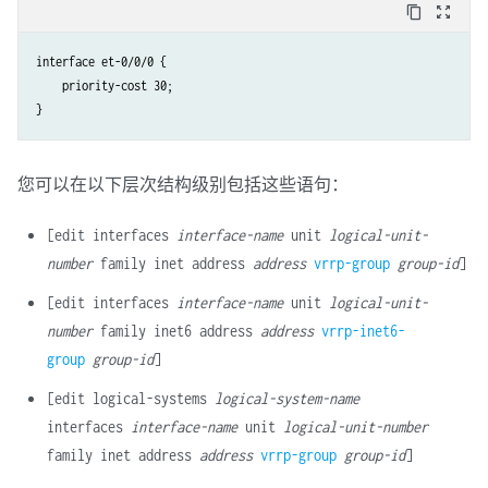
content_copy
zoom_out_map
interface et-0/0/0 {

    priority-cost 30;

您可以在以下层次结构级别包括这些语句：
[edit interfaces
interface-name
unit
logical-unit-
number
family inet address
address
vrrp-group
group-id
]
[edit interfaces
interface-name
unit
logical-unit-
number
family inet6 address
address
vrrp-inet6-
group
group-id
]
[edit logical-systems
logical-system-name
interfaces
interface-name
unit
logical-unit-number
family inet address
address
vrrp-group
group-id
]