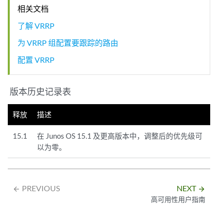
相关文档
了解 VRRP
为 VRRP 组配置要跟踪的路由
配置 VRRP
版本历史记录表
释放
描述
15.1
在 Junos OS 15.1 及更高版本中，调整后的优先级可
以为零。
PREVIOUS
NEXT
arrow_backward
arrow_forward
高可用性用户指南