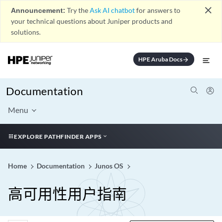
close
Announcement:
Try the
Ask AI chatbot
for answers to
your technical questions about Juniper products and
solutions.
HPE Aruba Docs
arrow_forward
Documentation
Menu
EXPLORE PATHFINDER APPS
Home
Documentation
Junos OS
高可用性用户指南