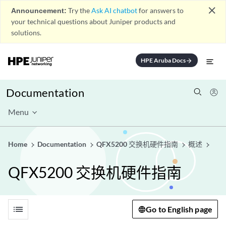
close
Announcement:
Try the
Ask AI chatbot
for answers to
your technical questions about Juniper products and
solutions.
HPE Aruba Docs
arrow_forward
Documentation
Menu
Home
Documentation
QFX5200 交换机硬件指南
概述
QFX5200 交换机硬件指南
list
Go to English page