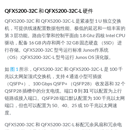
QFX5200-32C 和 QFX5200-32C-L 硬件
QFX5200-32C 和 QFX5200-32C-L 是紧凑型 1 U 独立交换
机，可提供线速配置数据包性能、极低的延迟和一组丰富的
第 3 层功能。路由引擎和控制平面由 1.8 Ghz 四核 Intel CPU
驱动，配备 16 GB 内存和两个 32 GB 固态硬盘 （SSD） 进
行存储。QFX5200-32C 型号运行标准 Junos作系统
（OS）;QFX5200-32C-L 型号运行 Junos OS 演化版。
如
图 1
所示，QFX5200-32C 和 QFX5200-32C-L 是 100 千
兆以太网架顶式交换机，支持 4 通道小型可插拔
（QSFP+）、100 Gbps QSFP+ （QSFP28） 收发器和 32 个
QSFP28 插槽中的分支电缆。端口
0
到
31
可以配置为上行
链路或接入端口。QSFP28 端口默认配置为 100 千兆以太网
端口，但也可以配置为 50、40、25 或 10 千兆以太网速
度。
QFX5200-32C 和 QFX5200-32C-L 标配冗余风扇和冗余电