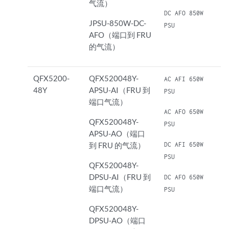
气流）
DC AFO 850W
JPSU-850W-DC-
PSU
AFO（端口到 FRU
的气流）
QFX5200-
QFX520048Y-
AC AFI 650W
48Y
APSU-AI（FRU 到
PSU
端口气流）
AC AFO 650W
QFX520048Y-
PSU
APSU-AO（端口
DC AFI 650W
到 FRU 的气流）
PSU
QFX520048Y-
DPSU-AI（FRU 到
DC AFO 650W
端口气流）
PSU
QFX520048Y-
DPSU-AO（端口