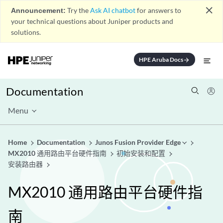
close
Announcement:
Try the
Ask AI chatbot
for answers to
your technical questions about Juniper products and
solutions.
HPE Aruba Docs
arrow_forward
Documentation
Menu
Home
Documentation
Junos Fusion Provider Edge
MX2010 通用路由平台硬件指南
初始安装和配置
安装路由器
MX2010 通用路由平台硬件指
南