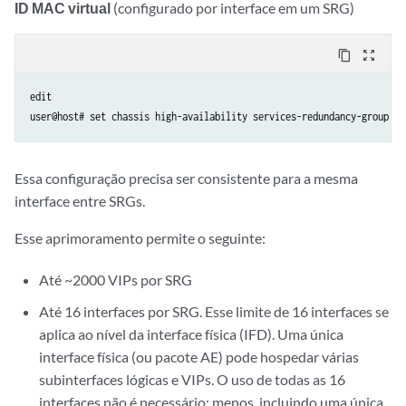
ID MAC virtual
(configurado por interface em um SRG)
content_copy
zoom_out_map
edit

user@host# set chassis high-availability services-redundancy-group <i
Essa configuração precisa ser consistente para a mesma
interface entre SRGs.
Esse aprimoramento permite o seguinte:
Até ~2000 VIPs por SRG
Até 16 interfaces por SRG. Esse limite de 16 interfaces se
aplica ao nível da interface física (IFD). Uma única
interface física (ou pacote AE) pode hospedar várias
subinterfaces lógicas e VIPs. O uso de todas as 16
interfaces não é necessário; menos, incluindo uma única