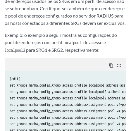
de endereços usados pelos SRGs em um perfil de acesso não
se sobreponham. Certifique-se também de que o endereço e
o pool de endereços configurados no servidor RADIUS para
os hosts conectados a diferentes SRGs devem ser exclusivos.
Exemplo: o exemplo a seguir mostra as configurações do
pool de endereços com perfil
de acesso e
localpool
para SRG1 e SRG2, respectivamente:
localpool2
content_copy
zoom_out_map
[edit]

set groups manha_config_group access profile localpool address-assign
set groups manha_config_group access profile localpool2 authentication
set groups manha_config_group access profile localpool2 address-assig
set groups manha_config_group access address-assignment pool v4-pool1
set groups manha_config_group access address-assignment pool v4-pool1
set groups manha_config_group access address-assignment pool v4-pool1
set groups manha_config_group access address-assignment pool v4-pool2
set groups manha_config_group access address-assignment pool v4-pool2