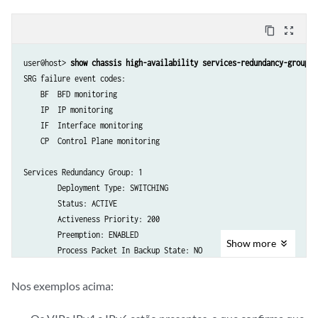
content_copy
zoom_out_map
user@host> 
show chassis high-availability services-redundancy-group 1
SRG failure event codes:

    BF  BFD monitoring

    IP  IP monitoring

    IF  Interface monitoring

    CP  Control Plane monitoring

Services Redundancy Group: 1

        Deployment Type: SWITCHING

        Status: ACTIVE

        Activeness Priority: 200

        Preemption: ENABLED

Show
more
        Process Packet In Backup State: NO

        Control Plane State: READY

        System Integrity Check: N/A

Nos exemplos acima:
        Failure Events: NONE

        Peer Information:
