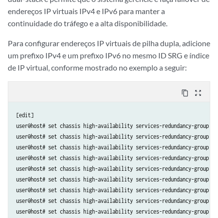
endereços IP virtuais IPv4 e IPv6 para manter a
continuidade do tráfego e a alta disponibilidade.
Para configurar endereços IP virtuais de pilha dupla, adicione
um prefixo IPv4 e um prefixo IPv6 no mesmo ID SRG e índice
de IP virtual, conforme mostrado no exemplo a seguir:
content_copy
zoom_out_map
[edit]

user@host# set chassis high-availability services-redundancy-group 1 
user@host# set chassis high-availability services-redundancy-group 1 p
user@host# set chassis high-availability services-redundancy-group 1 
user@host# set chassis high-availability services-redundancy-group 1 
user@host# set chassis high-availability services-redundancy-group 1 
user@host# set chassis high-availability services-redundancy-group 1 
user@host# set chassis high-availability services-redundancy-group 1 
user@host# set chassis high-availability services-redundancy-group 1 
user@host# set chassis high-availability services-redundancy-group 1 