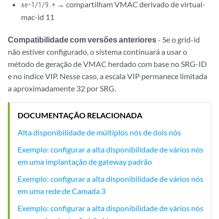
user@host# set chassis high-availability services-redundancy-group 1 
→ compartilham VMAC derivado de virtual-
xe-1/1/9.*
user@host# set chassis high-availability services-redundancy-group 1 
mac-id 11
user@host# set chassis high-availability services-redundancy-group 1 
user@host# set chassis high-availability services-redundancy-group 1 
Compatibilidade com versões anteriores
- Se o grid-id
user@host# set chassis high-availability services-redundancy-group 1 
não estiver configurado, o sistema continuará a usar o
user@host# set chassis high-availability services-redundancy-group 1 
método de geração de VMAC herdado com base no SRG-ID
user@host# set chassis high-availability services-redundancy-group 1 
e no índice VIP. Nesse caso, a escala VIP permanece limitada
user@host# set chassis high-availability services-redundancy-group 1 
a aproximadamente 32 por SRG.
user@host# set chassis high-availability services-redundancy-group 1 
user@host# set chassis high-availability services-redundancy-group 1 
user@host# set chassis high-availability services-redundancy-group 1 
DOCUMENTAÇÃO RELACIONADA
user@host# set chassis high-availability services-redundancy-group 1 
Alta disponibilidade de múltiplos nós de dois nós
user@host# set chassis high-availability services-redundancy-group 1 
user@host# set chassis high-availability services-redundancy-group 1 
Exemplo: configurar a alta disponibilidade de vários nós
user@host# set chassis high-availability services-redundancy-group 1 
em uma implantação de gateway padrão
user@host# set chassis high-availability services-redundancy-group 1 
user@host# set chassis high-availability services-redundancy-group 1 
Exemplo: configurar a alta disponibilidade de vários nós
user@host# set chassis high-availability services-redundancy-group 1 
em uma rede de Camada 3
user@host# set chassis high-availability services-redundancy-group 1 
Exemplo: configurar a alta disponibilidade de vários nós
user@host# set chassis high-availability services-redundancy-group 1 
user@host# set chassis high-availability services-redundancy-group 1 