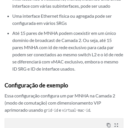
interface com várias subinterfaces, pode ser usado
Uma interface Ethernet física ou agregada pode ser
configurada em vários SRGs
Até 15 pares de MNHA podem coexistir em um único
domínio de broadcast de Camada 2. Ou seja, até 15
pares MNHA com id de rede exclusivo para cada par
podem ser conectados ao mesmo switch L2 e o id de rede
se diferenciará com vMAC exclusivo, embora o mesmo
ID SRG e ID de interface usados.
Configuração de exemplo
Essa configuração configura um par MNHA na Camada 2
(modo de comutação) com dimensionamento VIP
aprimorado usando
e
.
grid-id
virtual-mac-id
content_copy
zoom_out_map