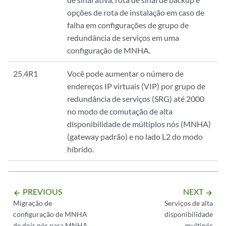
user@host# set chassis high-availability services-redundancy-group 1 
opções de rota de instalação em caso de
user@host# set chassis high-availability services-redundancy-group 1 
falha em configurações de grupo de
user@host# set chassis high-availability services-redundancy-group 1 
redundância de serviços em uma
user@host# set chassis high-availability services-redundancy-group 1 
configuração de MNHA.
user@host# set chassis high-availability services-redundancy-group 1 
user@host# set chassis high-availability services-redundancy-group 1 
25.4R1
Você pode aumentar o número de
endereços IP virtuais (VIP) por grupo de
redundância de serviços (SRG) até 2000
no modo de comutação de alta
disponibilidade de múltiplos nós (MNHA)
(gateway padrão) e no lado L2 do modo
híbrido.
PREVIOUS
NEXT
arrow_backward
arrow_forward
Migração de
Serviços de alta
configuração de MNHA
disponibilidade
de dois nós para MNHA
multinós