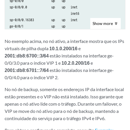
sp-0/0/0                up    up

...

sp-0/0/0.0              up    up   inet

                                   inet6

IP SRGID Table:

sp-0/0/0.16383          up    up   inet

Show
more
        SRGID    IP Prefix                                   Routing T
ge-0/0/1                up    up

        1        2001:db8:6701::7/128                        default

ge-0/0/2                up    up

ge-0/0/2.0              up    up   inet     10.22.0.1/24

No exemplo acima, no nó ativo, a interface mostra que os IPs
        1        10.2.0.200/32                               default

ge-0/0/3                up    up

virtuais de pilha dupla
10.1.0.200/16
e
ge-0/0/3.0              up    up   inet     10.2.0.2/24

2001:db8:6700::3/64
estão instalados na interface ge-
        1        2001:db8:6700::3/128                        default

ge-0/0/4                up    up

0/0/3.0 para o índice VIP 1 e
10.2.0.200/16
e
ge-0/0/4.0              up    up   inet     10.4.0.1/24

2001:db8:6701::7/64
estão instalados na interface ge-
        1        10.1.0.200/32                               default

...
0/0/4.0 para o índice VIP 2.
No nó de backup, somente os endereços IP da interface local
estão presentes e o VIP não está instalado. Isso garante que
apenas o nó ativo lide com o tráfego. Durante um failover, o
VIP se move do nó ativo para o nó de backup, mantendo a
continuidade do serviço para o tráfego IPv4 e IPv6.