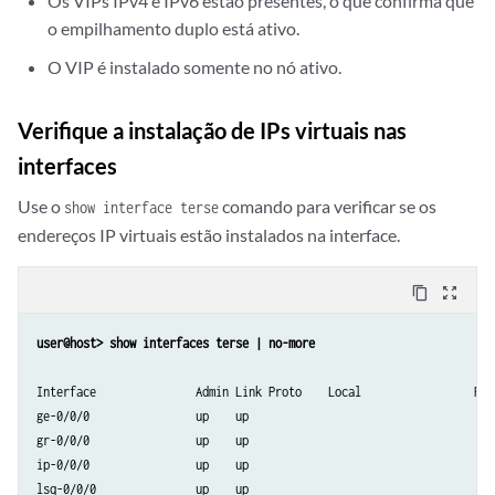
Os VIPs IPv4 e IPv6 estão presentes, o que confirma que
          Peer Id: 2

o empilhamento duplo está ativo.
          Status : BACKUP

          Health Status: HEALTHY

O VIP é instalado somente no nó ativo.
          Failover Readiness: READY

Verifique a instalação de IPs virtuais nas
        Virtual IP Info:

interfaces
          Index: 2

IP: 10.2.0.200/16
Use o
comando para verificar se os
show interface terse
IP2: 2001:db8:6701::7/64
endereços IP virtuais estão instalados na interface.
          VMAC: 00:10:db:fe:01:02

          Interface: ge-0/0/4.0

          Status: INSTALLED

content_copy
zoom_out_map
          Index: 1

user@host> show interfaces terse | no-more 
IP: 10.1.0.200/16
IP2: 2001:db8:6700::3/64
Interface               Admin Link Proto    Local                 Remo
          VMAC: 00:10:db:fe:01:01

ge-0/0/0                up    up

          Interface: ge-0/0/3.0

gr-0/0/0                up    up

          Status: INSTALLED

ip-0/0/0                up    up

lsq-0/0/0               up    up
