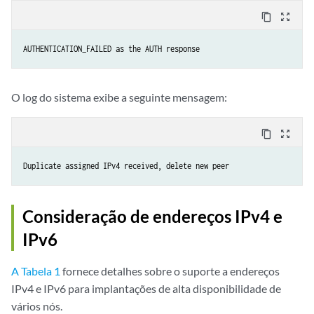
content_copy
zoom_out_map
AUTHENTICATION_FAILED as the AUTH response
O log do sistema exibe a seguinte mensagem:
content_copy
zoom_out_map
Duplicate assigned IPv4 received, delete new peer
Consideração de endereços IPv4 e
IPv6
A Tabela 1
fornece detalhes sobre o suporte a endereços
IPv4 e IPv6 para implantações de alta disponibilidade de
vários nós.