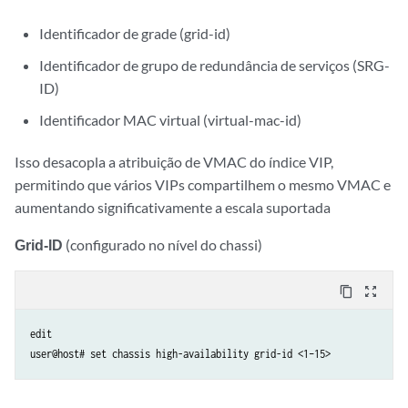
Identificador de grade (grid-id)
Identificador de grupo de redundância de serviços (SRG-
ID)
Identificador MAC virtual (virtual-mac-id)
Isso desacopla a atribuição de VMAC do índice VIP,
permitindo que vários VIPs compartilhem o mesmo VMAC e
aumentando significativamente a escala suportada
Grid-ID
(configurado no nível do chassi)
content_copy
zoom_out_map
edit

user@host# set chassis high-availability grid-id <1–15>