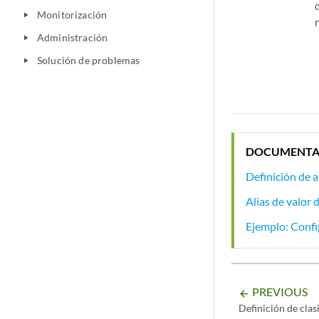
Monitorización
play_arrow
Administración
play_arrow
Solución de problemas
play_arrow
DOCUMENTA
Definición de 
Alias de valor 
Ejemplo: Confi
PREVIOUS
arrow_backward
Definición de clas