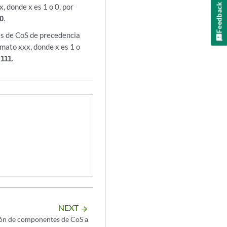
Feedback
, donde x es 1 o 0, por
0
.
es de CoS de precedencia
ormato xxx, donde x es 1 o
,
111
.
NEXT
arrow_forward
ón de componentes de CoS a