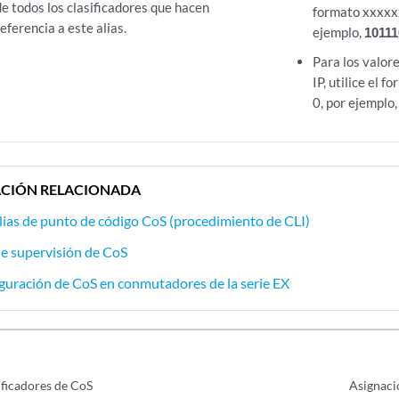
de todos los clasificadores que hacen
formato xxxxxx
referencia a este alias.
ejemplo,
10111
Para los valor
IP, utilice el f
0, por ejemplo
CIÓN RELACIONADA
alias de punto de código CoS (procedimiento de CLI)
de supervisión de CoS
guración de CoS en conmutadores de la serie EX
ificadores de CoS
Asignaci