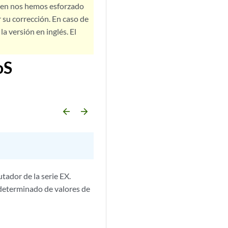
bien nos hemos esforzado
 su corrección. En caso de
a versión en inglés. El
oS
arrow_backward
arrow_forward
tador de la serie EX.
 determinado de valores de