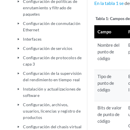
Configuración de políticas de
play_arrow
En la tabla 1 se
des
enrutamiento y filtrado de
paquetes
Tabla 1:
Campos de 
Configuración de conmutación
play_arrow
Ethernet
Campo
Interfaces
play_arrow
Nombre del
Configuración de servicios
play_arrow
punto de
Configuración de protocolos de
código
play_arrow
capa 3
Configuración de la supervisión
play_arrow
Tipo de
del rendimiento en tiempo real
punto de
Instalación y actualizaciones de
código
I
play_arrow
software
Configuración, archivos,
play_arrow
Bits de valor
usuarios, licencias y registro de
de punto de
productos
código
Configuración del chasis virtual
play_arrow