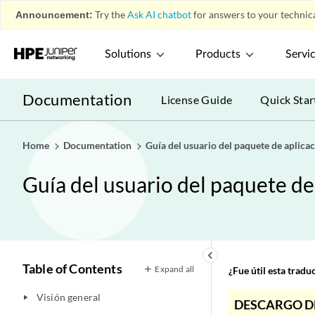
Announcement:
Try the
Ask AI chatbot
for answers to your technica
Solutions
Products
Servi
Documentation
License Guide
Quick Star
Home
Documentation
Guía del usuario del paquete de aplic
Guía del usuario del paquete d
keyboard_arrow_left
Table of Contents
Expand all
¿Fue útil esta trad
Visión general
play_arrow
DESCARGO D