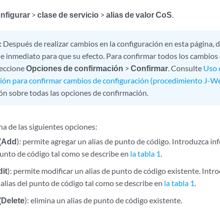
nfigurar
>
clase de servicio
>
alias de valor CoS
.
:
Después de realizar cambios en la configuración en esta página, 
e inmediato para que su efecto. Para confirmar todos los cambios 
leccione
Opciones de confirmación
>
Confirmar
. Consulte
Uso 
ión para confirmar cambios de configuración (procedimiento J-W
ón sobre todas las opciones de confirmación.
na de las siguientes opciones:
(Add
): permite agregar un alias de punto de código. Introduzca in
punto de código tal como se describe en
la tabla 1
.
dit
): permite modificar un alias de punto de código existente. Intr
alias del punto de código tal como se describe en
la tabla 1
.
(Delete
): elimina un alias de punto de código existente.