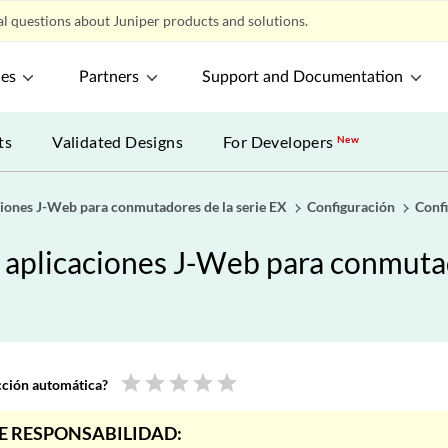
l questions about Juniper products and solutions.
ces
Partners
Support and Documentation
ts
Validated Designs
For Developers
New
aciones J-Web para conmutadores de la serie EX
Configuración
Confi
e aplicaciones J-Web para conmutad
star
star
star
star
star
ucción automática?
E RESPONSABILIDAD: