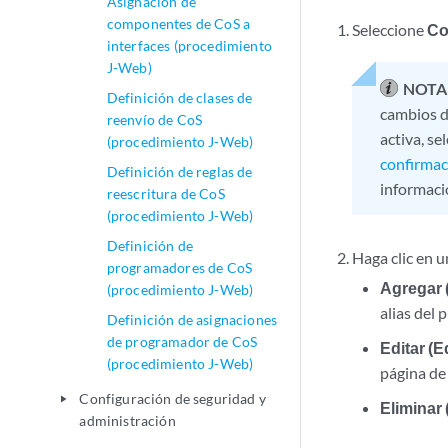
Asignación de
componentes de CoS a
Seleccione
Co
interfaces (procedimiento
J-Web)
NOTA
Definición de clases de
cambios d
reenvío de CoS
activa, se
(procedimiento J-Web)
confirmac
Definición de reglas de
informaci
reescritura de CoS
(procedimiento J-Web)
Definición de
Haga clic en u
programadores de CoS
Agregar 
(procedimiento J-Web)
alias del 
Definición de asignaciones
de programador de CoS
Editar (E
(procedimiento J-Web)
página de 
Configuración de seguridad y
play_arrow
Eliminar 
administración