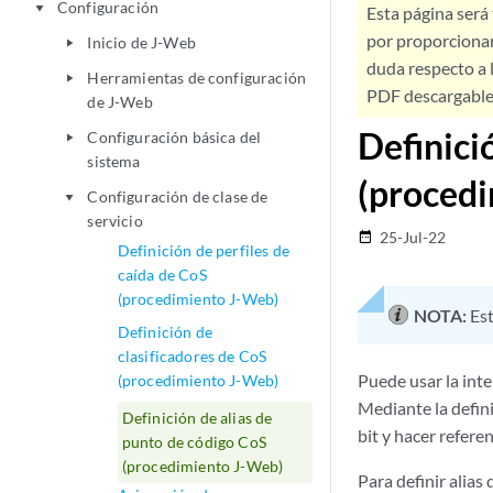
Configuración
play_arrow
Esta página será
por proporcionar
Inicio de J-Web
play_arrow
duda respecto a l
Herramientas de configuración
play_arrow
PDF descargable 
de J-Web
Definici
Configuración básica del
play_arrow
sistema
(proced
Configuración de clase de
play_arrow
servicio
25-Jul-22
date_range
Definición de perfiles de
caída de CoS
(procedimiento J-Web)
NOTA:
Est
Definición de
clasificadores de CoS
Puede usar la inte
(procedimiento J-Web)
Mediante la defin
Definición de alias de
bit y hacer refere
punto de código CoS
(procedimiento J-Web)
Para definir alias