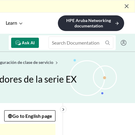
close
HPE Aruba Networking
Learn
arrow_forward
documentation
Ask AI
guración de clase de servicio
ores de la serie EX
keyboard_arrow_right
Go to English page