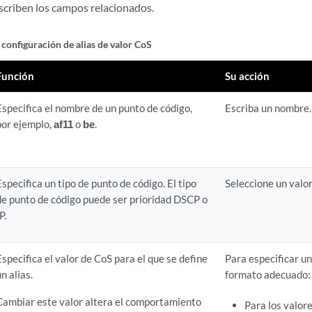
criben los campos relacionados.
configuración de alias de valor CoS
Función
Su acción
Especifica el nombre de un punto de código,
Escriba un nombre.
por ejemplo,
af11
o
be
.
Especifica un tipo de punto de código. El tipo
Seleccione un valor
de punto de código puede ser prioridad DSCP o
P.
Especifica el valor de CoS para el que se define
Para especificar un
un alias.
formato adecuado:
Cambiar este valor altera el comportamiento
Para los valor