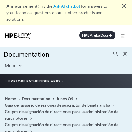
close
Announcement:
Try the
Ask AI chatbot
for answers to
your technical questions about Juniper products and
solutions.
HPE Aruba Docs
arrow_forward
Documentation
Menu
EXPLORE PATHFINDER APPS
Home
Documentation
Junos OS
Guía del usuario de sesiones de suscriptor de banda ancha
Grupos de asignación de direcciones para la administración de
suscriptores
Grupos de asignación de direcciones para la administración de
suscriptores