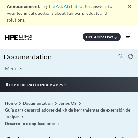
close
Announcement:
Try the
Ask AI chatbot
for answers to
your technical questions about Juniper products and
solutions.
HPE Aruba Docs
arrow_forward
Documentation
Menu
EXPLORE PATHFINDER APPS
Home
Documentation
Junos OS
Guía para desarrolladores del kit de herramientas de extensión de
Juniper
Desarrollo de aplicaciones