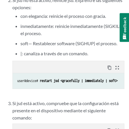
Si jsd no está activo, reinicie jsd. Elija entre las siguientes
opciones:
con elegancia: reinicie el proceso con gracia.
Feedback
inmediatamente: reinicie inmediatamente (SIGKILL)
el proceso.
soft— Restablecer software (SIGHUP) el proceso.
|: canaliza a través de un comando.
content_copy
zoom_out_map
user@device# 
restart jsd <gracefully | immediately | soft>
Si jsd está activo, compruebe que la configuración está
presente en el dispositivo mediante el siguiente
comando: