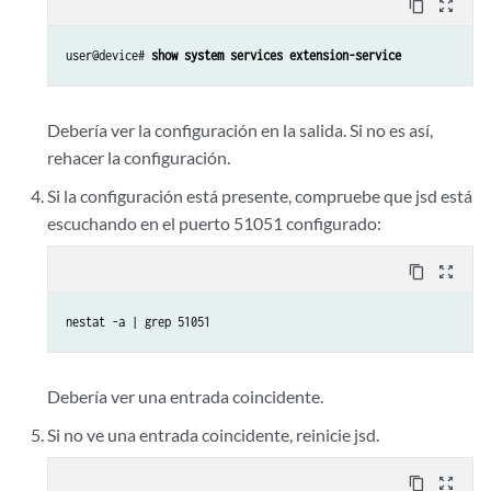
content_copy
zoom_out_map
user@device# 
show system services extension-service
Debería ver la configuración en la salida. Si no es así,
rehacer la configuración.
Si la configuración está presente, compruebe que jsd está
escuchando en el puerto 51051 configurado:
content_copy
zoom_out_map
nestat -a | grep 51051
Debería ver una entrada coincidente.
Si no ve una entrada coincidente, reinicie jsd.
content_copy
zoom_out_map