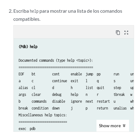
Escriba
para mostrar una lista de los comandos
help
compatibles.
content_copy
zoom_out_map
(Pdb) help
Documented commands (type help <topic>):

========================================

EOF    bt         cont      enable  jump  pp       run      unt  
a      c          continue  exit    l     q        s        until
alias  cl         d         h       list  quit     step     up   
args   clear      debug     help    n     r        tbreak   w    
b      commands   disable   ignore  next  restart  u        whati
break  condition  down      j       p     return   unalias  where
Miscellaneous help topics:

==========================

Show
more
exec  pdb

Undocumented commands:
