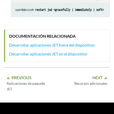
user@device# 
restart jsd <gracefully | immediately | soft>
DOCUMENTACIÓN RELACIONADA
Desarrollar aplicaciones JET fuera del dispositivo
Desarrollar aplicaciones JET en el dispositivo
PREVIOUS
NEXT
arrow_backward
arrow_forward
Aplicaciones de paquete
Recursos adicionales
JET