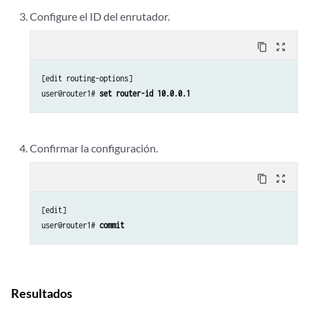
Configure el ID del enrutador.
content_copy
zoom_out_map
[edit routing-options]

user@router1# 
set router-id 10.0.0.1
Confirmar la configuración.
content_copy
zoom_out_map
[edit]

user@router1# 
commit
Resultados