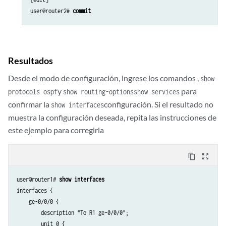
user@router2# 
commit
Resultados
Desde el modo de configuración, ingrese los comandos ,
show
y
para
protocols ospf
show routing-options
show services
confirmar la
configuración. Si el resultado no
show interfaces
muestra la configuración deseada, repita las instrucciones de
este ejemplo para corregirla
content_copy
zoom_out_map
user@router1# 
show interfaces
interfaces {

    ge-0/0/0 {

        description "To R1 ge-0/0/0";

        unit 0 {
