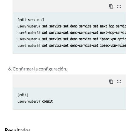
content_copy
zoom_out_map
[edit services]

user@router3# 
set service-set demo-service-set next-hop-service 
user@router3# 
set service-set demo-service-set next-hop-service 
user@router3# 
set service-set demo-service-set ipsec-vpn-options
user@router3# 
set service-set demo-service-set ipsec-vpn-rules r
Confirmar la configuración.
content_copy
zoom_out_map
[edit]

user@router3# 
commit
Resultados