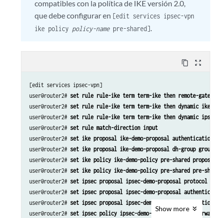
compatibles con la política de IKE versión 2.0,
que debe configurar en
[edit services ipsec-vpn
.
ike policy
policy-name
pre-shared]
content_copy
zoom_out_map
[edit services ipsec-vpn]

user@router2# 
set rule rule-ike term term-ike then remote-gatewa
user@router2# 
set rule rule-ike term term-ike then dynamic ike-p
user@router2# 
set rule rule-ike term term-ike then dynamic ipsec
user@router2# 
set rule match-direction input
user@router2# 
set ike proposal ike-demo-proposal authentication-
user@router2# 
set ike proposal ike-demo-proposal dh-group group2
user@router2# 
set ike policy ike-demo-policy pre-shared proposal
user@router2# 
set ike policy ike-demo-policy pre-shared pre-shar
user@router2# 
set ipsec proposal ipsec-demo-proposal protocol es
user@router2# 
set ipsec proposal ipsec-demo-proposal authenticat
user@router2# 
set ipsec proposal ipsec-demo-proposal encryption-
Show
more
user@router2# 
set ipsec policy ipsec-demo-policy perfect-forward