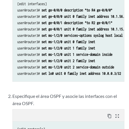
[edit interfaces]

user@router3# 
set ge-0/0/0 description "to R4 ge-0/0/0"
user@router3# 
set ge-0/0/0 unit 0 family inet address 10.1.56.1/
user@router3# 
set ge-0/0/1 description "to R2 ge-0/0/1"
user@router3# 
set ge-0/0/1 unit 0 family inet address 10.1.15.2/
user@router3# 
set ms-1/2/0 services-options syslog host local se
user@router3# 
set ms-1/2/0 unit 0 family inet
user@router3# 
set ms-1/2/0 unit 1 family inet
user@router3# 
set ms-1/2/0 unit 1 service-domain inside
user@router3# 
set ms-1/2/0 unit 2 family inet
user@router3# 
set ms-1/2/0 unit 2 service-domain outside
user@router3# 
set lo0 unit 0 family inet address 10.0.0.3/32
Especifique el área OSPF y asocie las interfaces con el
área OSPF.
content_copy
zoom_out_map