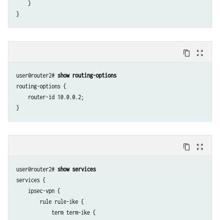
    }

                }

            }

        }

        unit 0 {

            family inet;

content_copy
zoom_out_map
        }

        unit 1 {

user@router2# 
show routing-options
            family inet;

routing-options {

            service-domain inside;

    router-id 10.0.0.2;

        }

        unit 2 {

            family inet;

            service-domain outside;

        }

content_copy
zoom_out_map
    }

    lo0 {

user@router2# 
show services
        unit 0 {

services {

            family inet {

    ipsec-vpn {

                address 10.0.0.2/32;

        rule rule-ike {

            }

            term term-ike {
