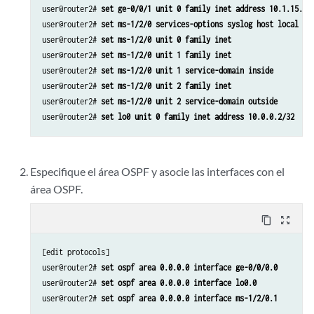
user@router2# 
set ge-0/0/1 unit 0 family inet address 10.1.15.1/
user@router2# 
set ms-1/2/0 services-options syslog host local se
user@router2# 
set ms-1/2/0 unit 0 family inet
user@router2# 
set ms-1/2/0 unit 1 family inet
user@router2# 
set ms-1/2/0 unit 1 service-domain inside
user@router2# 
set ms-1/2/0 unit 2 family inet
user@router2# 
set ms-1/2/0 unit 2 service-domain outside
user@router2# 
set lo0 unit 0 family inet address 10.0.0.2/32
Especifique el área OSPF y asocie las interfaces con el
área OSPF.
content_copy
zoom_out_map
[edit protocols]

user@router2# 
set ospf area 0.0.0.0 interface ge-0/0/0.0
user@router2# 
set ospf area 0.0.0.0 interface lo0.0
user@router2# 
set ospf area 0.0.0.0 interface ms-1/2/0.1