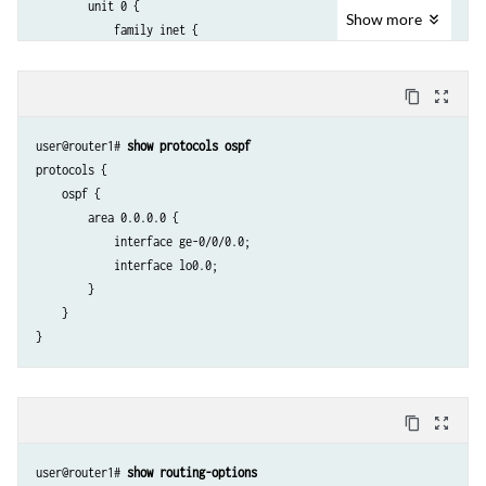
        unit 0 {

Show
more
            family inet {

                address 10.0.0.1/32;

            }

content_copy
zoom_out_map
        }

    }

user@router1# 
show protocols ospf
protocols {

    ospf {

        area 0.0.0.0 {

            interface ge-0/0/0.0;

            interface lo0.0;

        }

    }

content_copy
zoom_out_map
user@router1# 
show routing-options