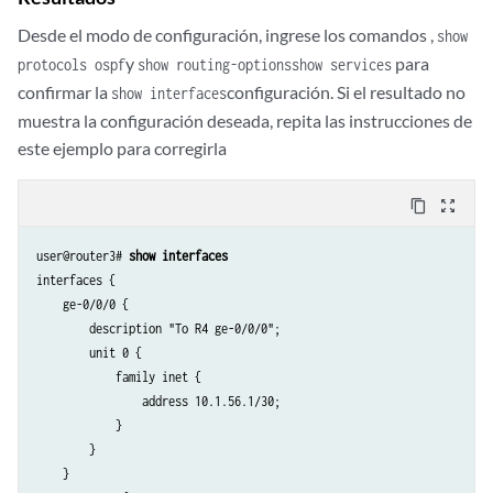
Desde el modo de configuración, ingrese los comandos ,
show
y
para
protocols ospf
show routing-options
show services
confirmar la
configuración. Si el resultado no
show interfaces
muestra la configuración deseada, repita las instrucciones de
este ejemplo para corregirla
content_copy
zoom_out_map
user@router3# 
show interfaces
interfaces {

    ge-0/0/0 {

        description "To R4 ge-0/0/0";

        unit 0 {

            family inet {

                address 10.1.56.1/30;

            }

        }

    }
