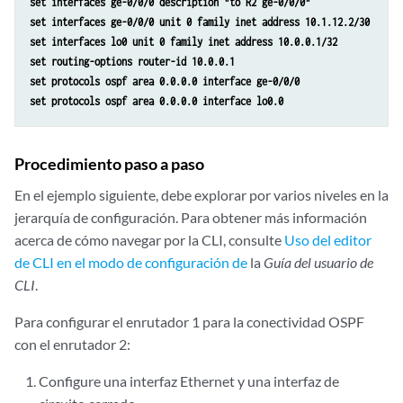
set interfaces ge-0/0/0 description "to R2 ge-0/0/0"
set interfaces ge-0/0/0 unit 0 family inet address 10.1.12.2/30
set interfaces lo0 unit 0 family inet address 10.0.0.1/32
set routing-options router-id 10.0.0.1
set protocols ospf area 0.0.0.0 interface ge-0/0/0
set protocols ospf area 0.0.0.0 interface lo0.0
Procedimiento paso a paso
En el ejemplo siguiente, debe explorar por varios niveles en la
jerarquía de configuración. Para obtener más información
acerca de cómo navegar por la CLI, consulte
Uso del editor
de CLI en el modo de configuración de
la
Guía del usuario de
CLI
.
Para configurar el enrutador 1 para la conectividad OSPF
con el enrutador 2:
Configure una interfaz Ethernet y una interfaz de