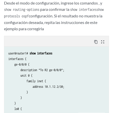
Desde el modo de configuración, ingrese los comandos , y
para confirmar la
show routing-options
show interfaces
show
configuración. Si el resultado no muestra la
protocols ospf
configuración deseada, repita las instrucciones de este
ejemplo para corregirla
content_copy
zoom_out_map
user@router1# 
show interfaces
interfaces {

    ge-0/0/0 {

        description "To R2 ge-0/0/0";

        unit 0 {

            family inet {

                address 10.1.12.2/30;

            }

        }

    }

    lo0 {
