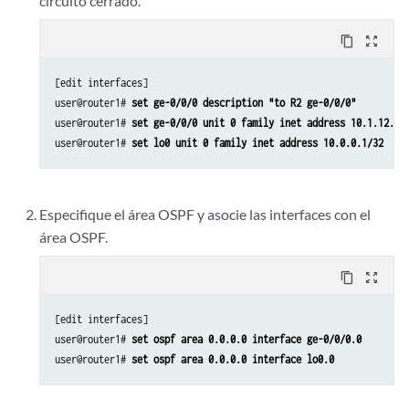
circuito cerrado.
content_copy
zoom_out_map
[edit interfaces]

user@router1# 
set ge-0/0/0 description "to R2 ge-0/0/0"
user@router1# 
set ge-0/0/0 unit 0 family inet address 10.1.12.2/
user@router1# 
set lo0 unit 0 family inet address 10.0.0.1/32
Especifique el área OSPF y asocie las interfaces con el
área OSPF.
content_copy
zoom_out_map
[edit interfaces]

user@router1# 
set ospf area 0.0.0.0 interface ge-0/0/0.0
user@router1# 
set ospf area 0.0.0.0 interface lo0.0