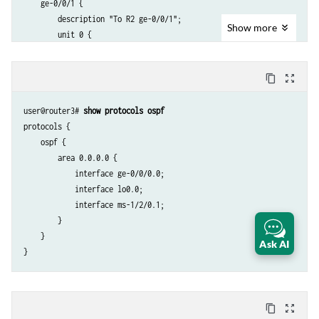
    ge-0/0/1 {

        description "To R2 ge-0/0/1";

Show
more
        unit 0 {

            family inet {

                address 10.1.15.2/30;

content_copy
zoom_out_map
            }

        }

user@router3# 
show protocols ospf
    }

protocols {

    ms-1/2/0 {

    ospf {

        services-options {

        area 0.0.0.0 {

            syslog {

            interface ge-0/0/0.0;

                host local {

            interface lo0.0;

                    services info;

            interface ms-1/2/0.1;

                }

        }

            }

    }

        }

Ask AI
        unit 0 {

            family inet {

            }

            unit 1 {

content_copy
zoom_out_map
                family inet;
