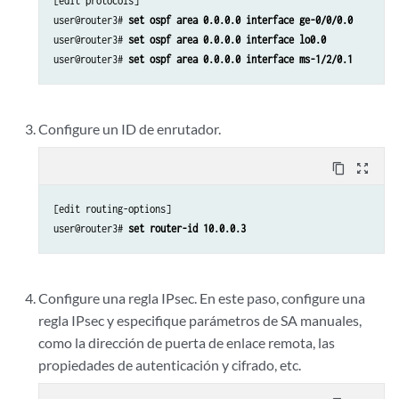
[edit protocols]

user@router3# 
set ospf area 0.0.0.0 interface ge-0/0/0.0
user@router3# 
set ospf area 0.0.0.0 interface lo0.0
user@router3# 
set ospf area 0.0.0.0 interface ms-1/2/0.1
Configure un ID de enrutador.
content_copy
zoom_out_map
[edit routing-options]

user@router3# 
set router-id 10.0.0.3
Configure una regla IPsec. En este paso, configure una
regla IPsec y especifique parámetros de SA manuales,
como la dirección de puerta de enlace remota, las
propiedades de autenticación y cifrado, etc.