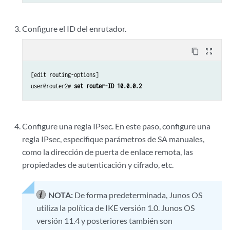
Configure el ID del enrutador.
content_copy
zoom_out_map
[edit routing-options]

user@router2# 
set router-ID 10.0.0.2
Configure una regla IPsec. En este paso, configure una
regla IPsec, especifique parámetros de SA manuales,
como la dirección de puerta de enlace remota, las
propiedades de autenticación y cifrado, etc.
NOTA:
De forma predeterminada, Junos OS
utiliza la política de IKE versión 1.0. Junos OS
versión 11.4 y posteriores también son