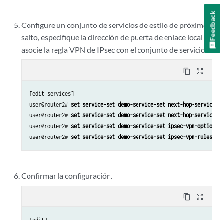
user@router2# 
set ipsec proposals ipsec-demo-proposal
Feedback
Configure un conjunto de servicios de estilo de próximo
salto, especifique la dirección de puerta de enlace local y
asocie la regla VPN de IPsec con el conjunto de servicios.
content_copy
zoom_out_map
[edit services]

user@router2# 
set service-set demo-service-set next-hop-service 
user@router2# 
set service-set demo-service-set next-hop-service 
user@router2# 
set service-set demo-service-set ipsec-vpn-options
user@router2# 
set service-set demo-service-set ipsec-vpn-rules r
Confirmar la configuración.
content_copy
zoom_out_map
[edit]
