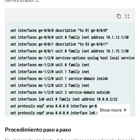
content_copy
zoom_out_map
set interfaces ge-0/0/0 description "to R1 ge-0/0/0"
set interfaces ge-0/0/0 unit 0 family inet address 10.1.12.1/30
set interfaces ge-0/0/1 description "to R3 ge-0/0/1"
set interfaces ge-0/0/1 unit 0 family inet address 10.1.15.1/30
set interfaces ms-1/2/0 services-options syslog host local services i
set interfaces ms-1/2/0 unit 0 family inet
set interfaces ms-1/2/0 unit 1 family inet
set interfaces ms-1/2/0 unit 1 service-domain inside
set interfaces ms-1/2/0 unit 2 family inet
set interfaces ms-1/2/0 unit 2 service-domain outside
set interfaces lo0 unit 0 family inet address 10.0.0.2/32
set protocols ospf area 0.0.0.0 interface ge-0/0/0.0
Show
more
set protocols ospf area 0.0.0.0 interface lo0.0
set protocols ospf area 0.0.0.0 interface ms-1/2/0.1
set routing-options router-id 10.0.0.2
Procedimiento paso a paso
set services ipsec-vpn rule rule-ike term term-ike then remote-gatewa