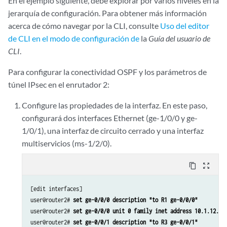
En el ejemplo siguiente, debe explorar por varios niveles en la
set services ipsec-vpn rule rule-ike term term-ike then dynamic ike-p
jerarquía de configuración. Para obtener más información
set services ipsec-vpn rule rule-ike term term-ike then dynamic ipsec
set services ipsec-vpn rule match-direction input
acerca de cómo navegar por la CLI, consulte
Uso del editor
set services ipsec-vpn ike proposal ike-demo-proposal authentication-
de CLI en el modo de configuración de
la
Guía del usuario de
set services ipsec-vpn ike proposal ike-demo-proposal dh-group group2
CLI
.
set services ipsec-vpn ike policy ike-demo-policy pre-shared proposal
set services ipsec-vpn ike policy ike-demo-policy pre-shared pre-shar
Para configurar la conectividad OSPF y los parámetros de
set services ipsec-vpn ipsec proposal ipsec-demo-proposal protocol es
túnel IPsec en el enrutador 2:
set services ipsec-vpn ipsec proposal ipsec-demo-proposal authenticat
set services ipsec-vpn ipsec proposal ipsec-demo-proposal encryption-
Configure las propiedades de la interfaz. En este paso,
set services ipsec-vpn ipsec policy ipsec-demo-policy perfect-forward
configurará dos interfaces Ethernet (ge-1/0/0 y ge-
set services ipsec-vpn ipsec proposals ipsec-demo-proposal
1/0/1), una interfaz de circuito cerrado y una interfaz
set services service-set demo-service-set next-hop-service inside-ser
multiservicios (ms-1/2/0).
set services service-set demo-service-set next-hop-service outside-se
set services service-set demo-service-set ipsec-vpn-options local-gat
content_copy
zoom_out_map
set services service-set demo-service-set ipsec-vpn-rules rule-ike
[edit interfaces]

user@router2# 
set ge-0/0/0 description "to R1 ge-0/0/0"
user@router2# 
set ge-0/0/0 unit 0 family inet address 10.1.12.1/
user@router2# 
set ge-0/0/1 description "to R3 ge-0/0/1"