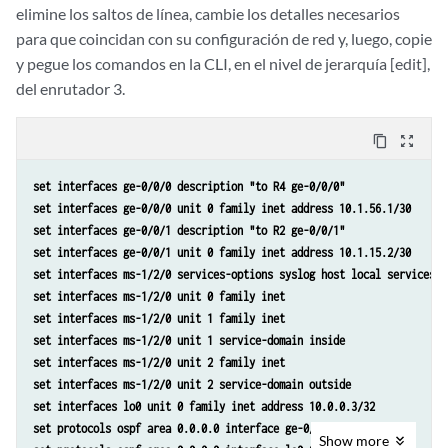
elimine los saltos de línea, cambie los detalles necesarios
        proposal ipsec-demo-proposal {

para que coincidan con su configuración de red y, luego, copie
            protocol esp;

y pegue los comandos en la CLI, en el nivel de jerarquía [edit],
            authentication-algorithm hmac-sha1-96;

            encryption-algorithm 3des-cbc;

del enrutador 3.
        }

        policy ipsec-demo-policy {

content_copy
zoom_out_map
            perfect-forward-secrecy {

                keys group2;

set interfaces ge-0/0/0 description "to R4 ge-0/0/0"
            }

set interfaces ge-0/0/0 unit 0 family inet address 10.1.56.1/30
            proposals ipsec-demo-proposal;

set interfaces ge-0/0/1 description "to R2 ge-0/0/1"
        }

set interfaces ge-0/0/1 unit 0 family inet address 10.1.15.2/30
    }

set interfaces ms-1/2/0 services-options syslog host local services i
}

set interfaces ms-1/2/0 unit 0 family inet
service-set demo-service-set {

set interfaces ms-1/2/0 unit 1 family inet
    next-hop-service {

set interfaces ms-1/2/0 unit 1 service-domain inside
        inside-service-interface ms-1/2/0.1;

set interfaces ms-1/2/0 unit 2 family inet
        outside-service-interface ms-1/2/0.2;

set interfaces ms-1/2/0 unit 2 service-domain outside
    }

set interfaces lo0 unit 0 family inet address 10.0.0.3/32
    ipsec-vpn-options {

set protocols ospf area 0.0.0.0 interface ge-0/0/0.0
        local-gateway 10.1.15.1;

Show
more