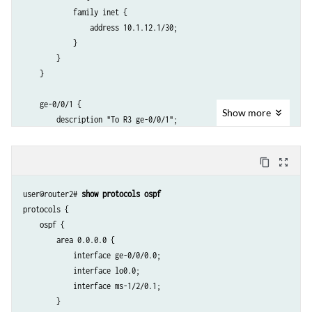
            family inet {

                address 10.1.12.1/30;

            }

        }

    }

    ge-0/0/1 {

Show
more
        description "To R3 ge-0/0/1";

        unit 0 {

            family inet {

content_copy
zoom_out_map
                address 10.1.15.1/30;

            }

user@router2# 
show protocols ospf
        }

protocols {

    }

    ospf {

        area 0.0.0.0 {

    ms-1/2/0 {

            interface ge-0/0/0.0;

        services-options {

            interface lo0.0;

            syslog {

            interface ms-1/2/0.1;

                host local {

        }

                    services info;
