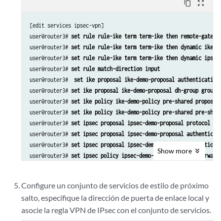
content_copy
zoom_out_map
[edit services ipsec-vpn]

user@router3# 
set rule rule-ike term term-ike then remote-gatewa
user@router3# 
set rule rule-ike term term-ike then dynamic ike-p
user@router3# 
set rule rule-ike term term-ike then dynamic ipsec
user@router3# 
set rule match-direction input
user@router3#  
set ike proposal ike-demo-proposal authentication
user@router3# 
set ike proposal ike-demo-proposal dh-group group2
user@router3# 
set ike policy ike-demo-policy pre-shared proposal
user@router3# 
set ike policy ike-demo-policy pre-shared pre-shar
user@router3# 
set ipsec proposal ipsec-demo-proposal protocol es
user@router3# 
set ipsec proposal ipsec-demo-proposal authenticat
user@router3# 
set ipsec proposal ipsec-demo-proposal encryption-
Show
more
user@router3# 
set ipsec policy ipsec-demo-policy perfect-forward
user@router3# 
set ipsec proposals ipsec-demo-proposal
Configure un conjunto de servicios de estilo de próximo
salto, especifique la dirección de puerta de enlace local y
asocie la regla VPN de IPsec con el conjunto de servicios.