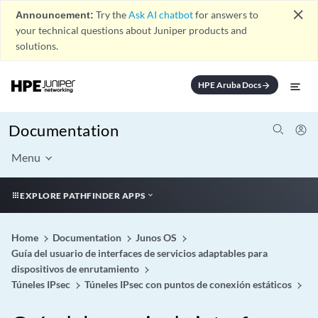
close
Announcement:
Try the
Ask AI chatbot
for answers to
your technical questions about Juniper products and
solutions.
HPE Aruba Docs
arrow_forward
Documentation
Menu
EXPLORE PATHFINDER APPS
Home
Documentation
Junos OS
Guía del usuario de interfaces de servicios adaptables para
dispositivos de enrutamiento
Túneles IPsec
Túneles IPsec con puntos de conexión estáticos