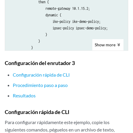
        }

                then {

    }

                    remote-gateway 10.1.15.2;

                    dynamic {

                        ike-policy ike-demo-policy;

                        ipsec-policy ipsec-demo-policy;

                    }

                }

Show
more
            }

            match-direction input;

        }

Configuración del enrutador 3
        ike {

            proposal ike-demo-proposal {

Configuración rápida de CLI
                authentication-method pre-shared-keys;

Procedimiento paso a paso
                dh-group group2;

            }

Resultados
            policy ike-demo-policy {

                proposals demo-proposal;

Configuración rápida de CLI
                pre-shared-key ascii-text "$ABC123"; ## SECRET-DATA

            }

Para configurar rápidamente este ejemplo, copie los
        }

siguientes comandos, péguelos en un archivo de texto,
        ipsec {
