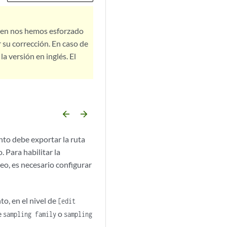
bien nos hemos esforzado
 su corrección. En caso de
a versión en inglés. El
arrow_backward
arrow_forward
nto debe exportar la ruta
 Para habilitar la
eo, es necesario configurar
o, en el nivel de
[edit
e
o
sampling family
sampling