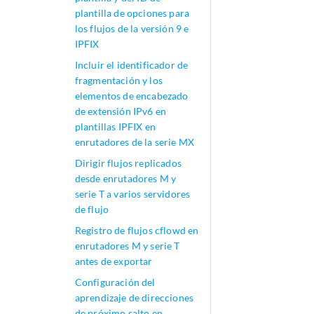
plantilla de opciones para
los flujos de la versión 9 e
IPFIX
Incluir el identificador de
fragmentación y los
elementos de encabezado
de extensión IPv6 en
plantillas IPFIX en
enrutadores de la serie MX
Dirigir flujos replicados
desde enrutadores M y
serie T a varios servidores
de flujo
Registro de flujos cflowd en
enrutadores M y serie T
antes de exportar
Configuración del
aprendizaje de direcciones
de próximo salto en