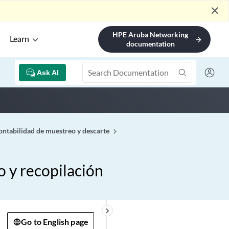
close
HPE Aruba Networking
Learn
arrow_forward
documentation
Ask AI
contabilidad de muestreo y descarte
o y recopilación
keyboard_arrow_right
Go to English page