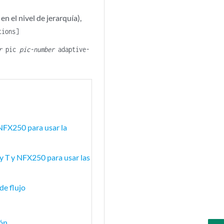
n el nivel de jerarquía),
tions]
r
pic
pic-number
adaptive-
 NFX250 para usar la
 y T y NFX250 para usar las
de flujo
ión