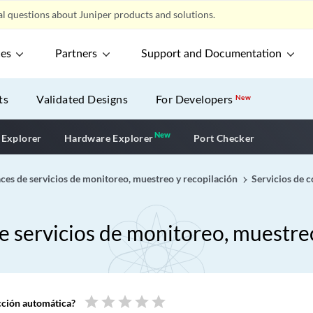
l questions about Juniper products and solutions.
ces
Partners
Support and Documentation
ts
Validated Designs
For Developers
New
New
New application
 Explorer
Hardware Explorer
Port Checker
aces de servicios de monitoreo, muestreo y recopilación
Servicios de 
de servicios de monitoreo, muestre
star
star
star
star
star
ucción automática?