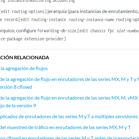
ing instance
monitoring
accounting
jerarquía (para instancias de enrutamiento, e
[edit routing-options]
.
te record
[edit routing-instance
routing-instance-name
routing-op
rárquico, configure
.
forwarding-db-size
[edit chassis fpc
slot-numbe
ice-package extension-provider]
CIÓN RELACIONADA
la agregación de flujos
e la agregación de flujo en enrutadores de las series MX, M y T y
versión 8 cflowd
de la agregación de flujo en enrutadores de las series MX, M, vMX
ujo de la versión 9
replicados de enrutadores de las series M y T a múltiples servidores 
del muestreo de tráfico en enrutadores de las series MX, M y T
jos cflowd en enrutadores de las series M y T antes de la exportac