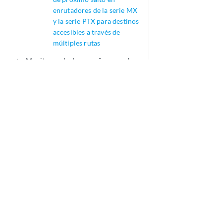
enrutadores de la serie MX
y la serie PTX para destinos
accesibles a través de
múltiples rutas
Monitoreo de desempeño y pruebas
play_arrow
de servicio
Instrucciones de configuración y
play_arrow
comandos operativos