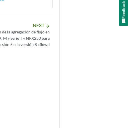
Feedback
NEXT
arrow_forward
 de la agregación de flujo en
, M y serie T y NFX250 para
ersión 5 o la versión 8 cflowd