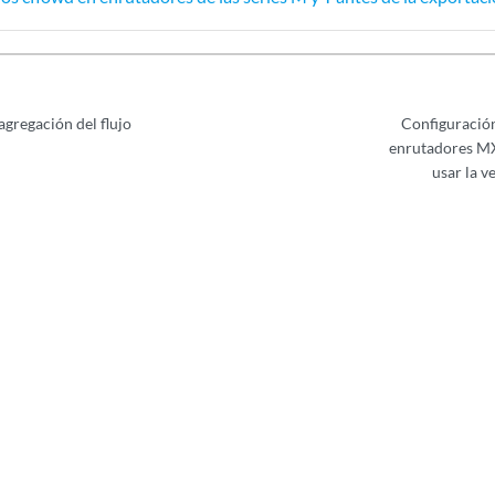
agregación del flujo
Configuración
enrutadores MX
usar la v