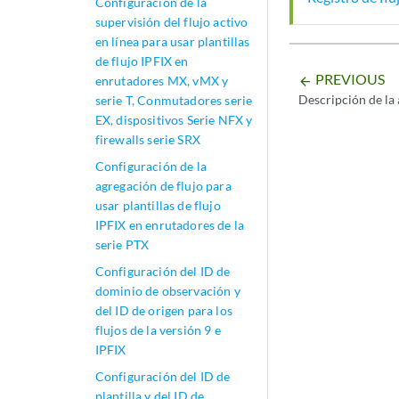
Configuración de la
supervisión del flujo activo
en línea para usar plantillas
de flujo IPFIX en
PREVIOUS
enrutadores MX, vMX y
arrow_backward
Descripción de la 
serie T, Conmutadores serie
EX, dispositivos Serie NFX y
firewalls serie SRX
Configuración de la
agregación de flujo para
usar plantillas de flujo
IPFIX en enrutadores de la
serie PTX
Configuración del ID de
dominio de observación y
del ID de origen para los
flujos de la versión 9 e
IPFIX
Configuración del ID de
plantilla y del ID de