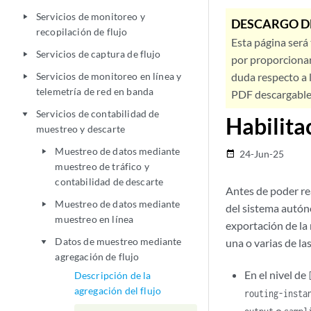
Servicios de monitoreo y
play_arrow
DESCARGO D
recopilación de flujo
Esta página será
Servicios de captura de flujo
play_arrow
por proporcionar
Servicios de monitoreo en línea y
duda respecto a l
play_arrow
telemetría de red en banda
PDF descargable 
Servicios de contabilidad de
play_arrow
Habilita
muestreo y descarte
Muestreo de datos mediante
play_arrow
24-Jun-25
date_range
muestreo de tráfico y
contabilidad de descarte
Antes de poder rea
Muestreo de datos mediante
play_arrow
del sistema autón
muestreo en línea
exportación de la
Datos de muestreo mediante
una o varias de la
play_arrow
agregación de flujo
En el nivel de
Descripción de la
agregación del flujo
routing-inst
o