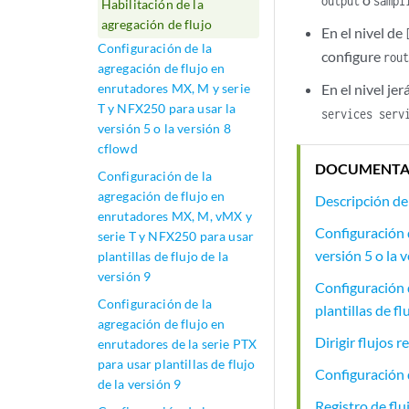
output
sampl
Habilitación de la
agregación de flujo
En el nivel de
Configuración de la
configure
rou
agregación de flujo en
enrutadores MX, M y serie
En el nivel je
T y NFX250 para usar la
services serv
versión 5 o la versión 8
cflowd
DOCUMENTA
Configuración de la
agregación de flujo en
Descripción de 
enrutadores MX, M, vMX y
Configuración d
serie T y NFX250 para usar
versión 5 o la 
plantillas de flujo de la
versión 9
Configuración 
Configuración de la
plantillas de fl
agregación de flujo en
Dirigir flujos 
enrutadores de la serie PTX
para usar plantillas de flujo
Configuración 
de la versión 9
Registro de flu