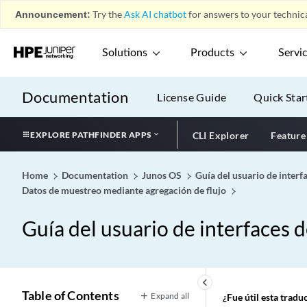
Announcement:
Try the
Ask AI chatbot
for answers to your technica
Solutions
Products
Servi
Documentation
License Guide
Quick Star
EXPLORE PATHFINDER APPS
CLI Explorer
Feature
Home
Documentation
Junos OS
Guía del usuario de interf
Datos de muestreo mediante agregación de flujo
Guía del usuario de interfaces 
keyboard_arrow_left
Table of Contents
Expand all
¿Fue útil esta trad