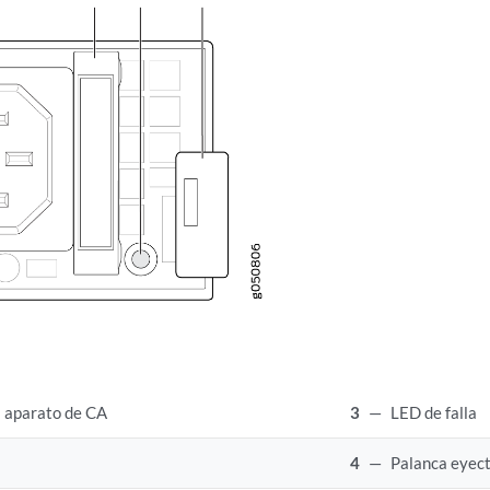
l aparato de CA
3
—
LED de falla
4
—
Palanca eyec