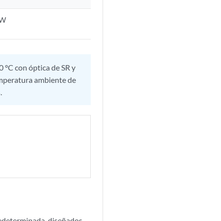
 W
 °C con óptica de SR y
temperatura ambiente de
.
edeterminada, diseñados