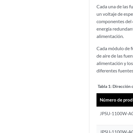
Cada una de las f
un voltaje de esp
componentes del d
energía redundante
alimentación.
Cada módulo de fue
de aire de las fue
alimentación y los
diferentes fuentes
Tabla 1:
Dirección 
Número de prod
JPSU-1100W-AC
JPSU-1100W-A