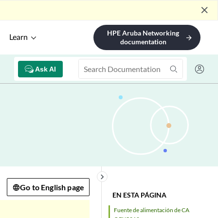
close
HPE Aruba Networking
Learn
arrow_forward
documentation
Ask AI
keyboard_arrow_right
Go to English page
EN ESTA PÁGINA
Fuente de alimentación de CA