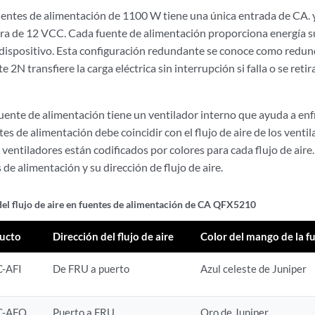
uentes de alimentación de 1100 W tiene una única entrada de CA. 
era de 12 VCC. Cada fuente de alimentación proporciona energía su
ispositivo. Esta configuración redundante se conoce como redun
 2N transfiere la carga eléctrica sin interrupción si falla o se reti
nte de alimentación tiene un ventilador interno que ayuda a enfria
ntes de alimentación debe coincidir con el flujo de aire de los venti
 ventiladores están codificados por colores para cada flujo de aire
 de alimentación y su dirección de flujo de aire.
del flujo de aire en fuentes de alimentación de CA QFX5210
ucto
Dirección del flujo de aire
Color del mango de la f
-AFI
De FRU a puerto
Azul celeste de Juniper
C-AFO
Puerto a FRU
Oro de Juniper