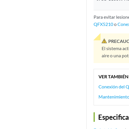
Para evitar lesion
QFX5210
o
Conex
PRECAUC
El sistema act
aire o una pot
VER TAMBIÉN
Conexión del 
Mantenimiento 
Especific