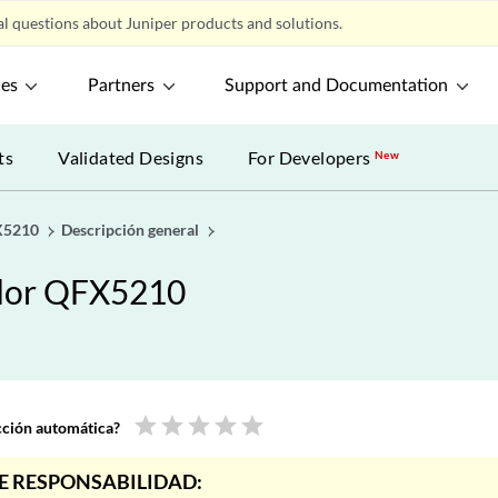
l questions about Juniper products and solutions.
ces
Partners
Support and Documentation
ts
Validated Designs
For Developers
New
X5210
Descripción general
ador QFX5210
star
star
star
star
star
ucción automática?
E RESPONSABILIDAD: