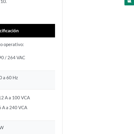
210.
cificación
o operativo:
90 / 264 VAC
0 a 60 Hz
12 A a 100 VCA
6 A a 240 VCA
 W