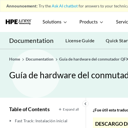
Announcement:
Try the
Ask AI chatbot
for answers to your technica
Solutions
Products
Servi
Documentation
License Guide
Quick Star
Home
Documentation
Guía de hardware del conmutador QF
Guía de hardware del conmut
keyboard_arrow_left
Table of Contents
Expand all
¿Fue útil esta trad
Fast Track: Instalación inicial
play_arrow
DESCARGO D