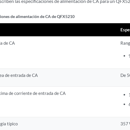
scriben las especificaciones de alimentación de CA para un QFX5
ciones de alimentación de CA de QFX5210
Espe
da de CA
Rang
nea de entrada de CA
De 5
xima de corriente de entrada de CA
ía típico
357