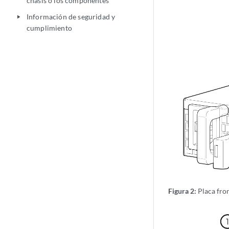
chasis o los componentes
Información de seguridad y
play_arrow
cumplimiento
Figura 2:
Placa fro