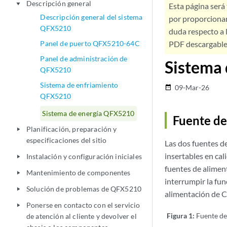
Descripción general
play_arrow
Esta página será
Descripción general del sistema
por proporcionar
QFX5210
duda respecto a l
Panel de puerto QFX5210-64C
PDF descargable 
Panel de administración de
Sistema
QFX5210
Sistema de enfriamiento
09-Mar-26
date_range
QFX5210
Sistema de energía QFX5210
Fuente d
Planificación, preparación y
play_arrow
especificaciones del sitio
Las dos fuentes d
insertables en cal
Instalación y configuración iniciales
play_arrow
fuentes de alimen
Mantenimiento de componentes
play_arrow
interrumpir la fu
Solución de problemas de QFX5210
play_arrow
alimentación de
Ponerse en contacto con el servicio
play_arrow
Figura 1:
Fuente d
de atención al cliente y devolver el