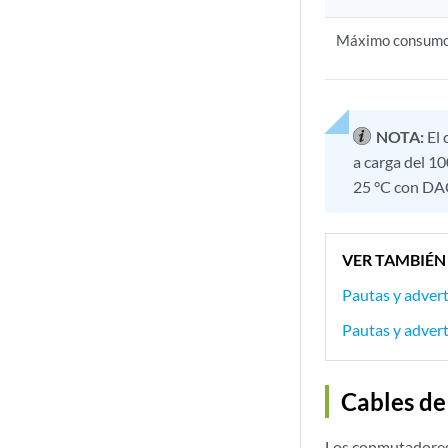
Máximo consumo
NOTA:
El 
a carga del 1
25 °C con DAC
VER TAMBIÉN
Pautas y advert
Pautas y advert
Cables de
Los conmutadores