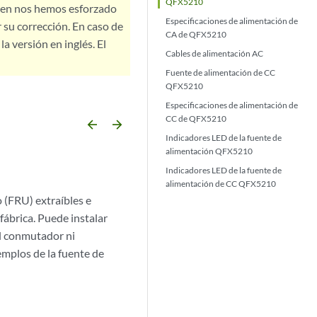
QFX5210
bien nos hemos esforzado
Especificaciones de alimentación de
 su corrección. En caso de
CA de QFX5210
a versión en inglés. El
Cables de alimentación AC
Fuente de alimentación de CC
QFX5210
Especificaciones de alimentación de
CC de QFX5210
arrow_backward
arrow_forward
Indicadores LED de la fuente de
alimentación QFX5210
Indicadores LED de la fuente de
alimentación de CC QFX5210
(FRU) extraíbles e
fábrica. Puede instalar
el conmutador ni
emplos de la fuente de