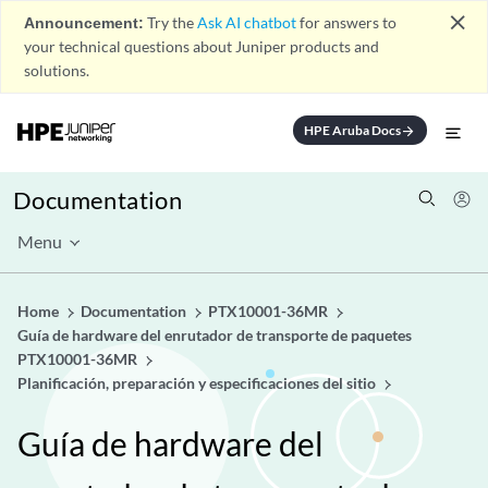
close
Announcement:
Try the
Ask AI chatbot
for answers to
your technical questions about Juniper products and
solutions.
HPE Aruba Docs
arrow_forward
Documentation
Menu
Home
Documentation
PTX10001-36MR
Guía de hardware del enrutador de transporte de paquetes
PTX10001-36MR
Planificación, preparación y especificaciones del sitio
Guía de hardware del