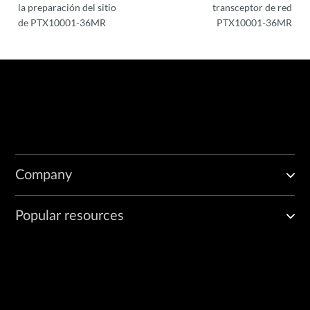
la preparación del sitio
transceptor de red
de PTX10001-36MR
PTX10001-36MR
Company
Popular resources