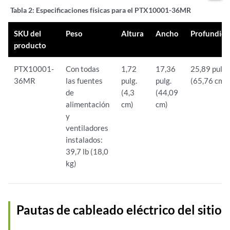
Tabla 2:
Especificaciones físicas para el PTX10001-36MR
SKU del
Peso
Altura
Ancho
Profundid
producto
PTX10001-
Con todas
1,72
17,36
25,89 pulg.
36MR
las fuentes
pulg.
pulg.
(65,76 cm)
de
(4,3
(44,09
alimentación
cm)
cm)
y
ventiladores
instalados:
39,7 lb (18,0
kg)
Pautas de cableado eléctrico del sitio