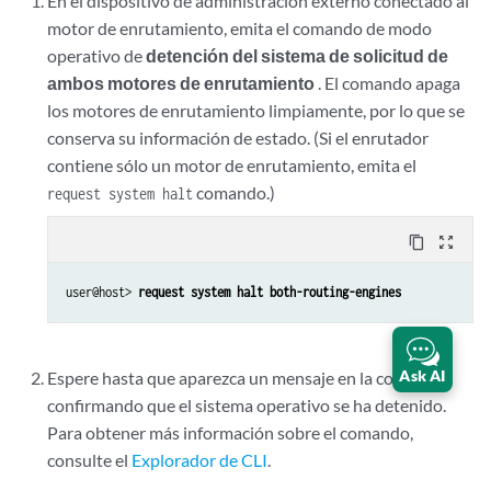
En el dispositivo de administración externo conectado al
motor de enrutamiento, emita el comando de modo
operativo de
detención del sistema de solicitud de
ambos motores de enrutamiento
. El comando apaga
los motores de enrutamiento limpiamente, por lo que se
conserva su información de estado. (Si el enrutador
contiene sólo un motor de enrutamiento, emita el
comando.)
request system halt
content_copy
zoom_out_map
user@host> 
request system halt both-routing-engines
Ask AI
Espere hasta que aparezca un mensaje en la consola
confirmando que el sistema operativo se ha detenido.
Para obtener más información sobre el comando,
consulte el
Explorador de CLI
.