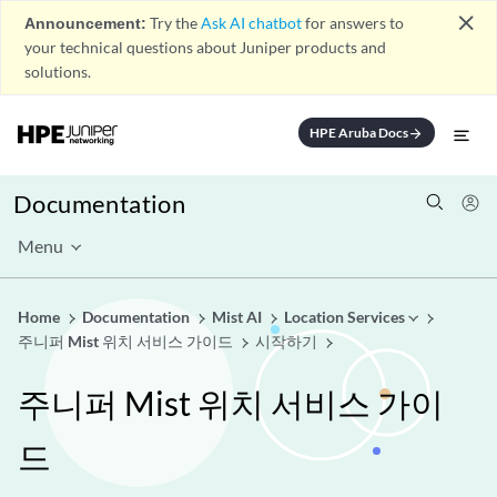
close
Announcement:
Try the
Ask AI chatbot
for answers to
your technical questions about Juniper products and
solutions.
HPE Aruba Docs
arrow_forward
Documentation
Menu
Home
Documentation
Mist AI
Location Services
주니퍼 Mist 위치 서비스 가이드
시작하기
주니퍼 Mist 위치 서비스 가이
드