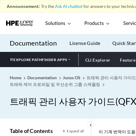
Announcement:
Try the
Ask AI chatbot
for answers to your technica
Solutions
Products
Servi
Documentation
License Guide
Quick Star
EXPLORE PATHFINDER APPS
CLI Explorer
Feature
Home
Documentation
Junos OS
트래픽 관리 사용자 가이드(Q
트래픽 제어 프로파일 및 우선순위 그룹 스케줄링
트래픽 관리 사용자 가이드(QFX 
keyboard_arrow_left
Table of Contents
Expand all
이 기계 번역이 도