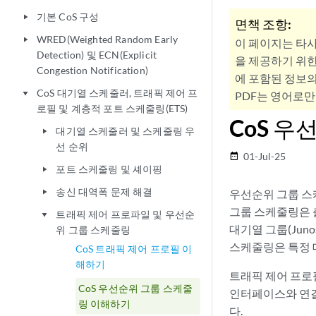
기본 CoS 구성
play_arrow
면책 조항:
WRED(Weighted Random Early
play_arrow
이 페이지는 타
Detection) 및 ECN(Explicit
을 제공하기 위한
Congestion Notification)
에 포함된 정보의
CoS 대기열 스케줄러, 트래픽 제어 프
play_arrow
PDF는 영어로만
로필 및 계층적 포트 스케줄링(ETS)
CoS 
대기열 스케줄러 및 스케줄링 우
play_arrow
선 순위
01-Jul-25
date_range
포트 스케줄링 및 셰이핑
play_arrow
송신 대역폭 문제 해결
우선순위 그룹 스케줄
play_arrow
그룹 스케줄링은 
트래픽 제어 프로파일 및 우선순
play_arrow
대기열 그룹(Jun
위 그룹 스케줄링
스케줄링은 특정 
CoS 트래픽 제어 프로필 이
해하기
트래픽 제어 프로
CoS 우선순위 그룹 스케줄
인터페이스와 연결
링 이해하기
다.