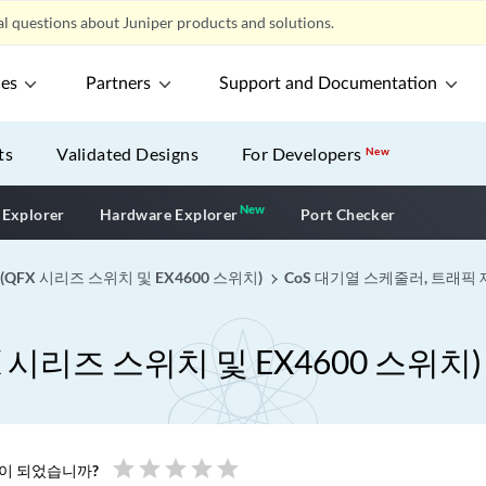
l questions about Juniper products and solutions.
ces
Partners
Support and Documentation
ts
Validated Designs
For Developers
New
New
New application
 Explorer
Hardware Explorer
Port Checker
FX 시리즈 스위치 및 EX4600 스위치)
CoS 대기열 스케줄러, 트래픽 
시리즈 스위치 및 EX4600 스위치)
star
star
star
star
star
움이 되었습니까?