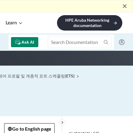
close
HPE Aruba Networking
Learn
arrow_forward
documentation
Ask AI
제어 프로필 및 계층적 포트 스케줄링(ETS)
keyboard_arrow_right
Go to English page