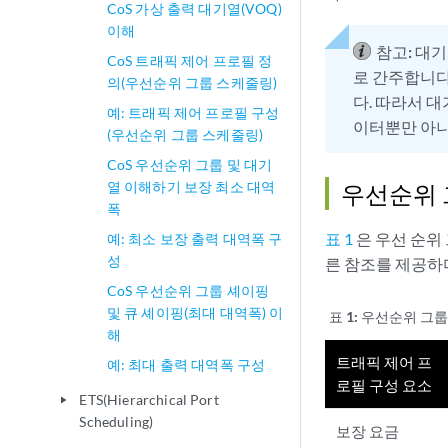
CoS 가상 출력 대기열(VOQ)
이해
참고:
대기
CoS 트래픽 제어 프로필 정
로 간주합니다
의(우선순위 그룹 스케줄링)
다. 따라서 
예: 트래픽 제어 프로필 구성
이터뿐만 아니
(우선순위 그룹 스케줄링)
CoS 우선순위 그룹 및 대기
열 이해하기 보장 최소 대역
우선순위 
폭
표 1
은 우선 순위
예: 최소 보장 출력 대역폭 구
성
른 참조를 제공하
CoS 우선순위 그룹 셰이핑
및 큐 셰이핑(최대 대역폭) 이
표 1:
우선순위 그룹
해
트래픽 제어 프
예: 최대 출력 대역폭 구성
로필 구성 요소
ETS(Hierarchical Port
play_arrow
Scheduling)
보장 요금