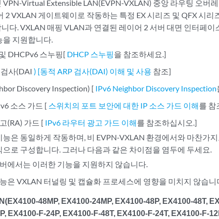
PN-Virtual Extensible LAN(EVPN-VXLAN) 중앙 라우팅 
 2 VXLAN 게이트웨이로 작동하는 특정 EX 시리즈 및 QFX 시
다. VXLAN 매핑 VLAN과 연결된 레이어 2 서버 대면 인터페이스
능을 지원합니다.
 및 DHCPv6 스누핑[
DHCP 스누핑
을 참조하세요.]
 검사(DAI
) [동적 ARP 검사(DAI) 이해 및 사용
참조]
bor Discovery Inspection) [
IPv6 Neighbor Discovery Inspection
IPv6 소스 가드 [
스위치의 포트 보안에 대한 IP 소스 가드 이해
를 참
(RA) 가드 [
IPv6 라우터 광고 가드 이해
를 참조하십시오.]
능은 동일하게 작동하며, 비 EVPN-VXLAN 환경에서와 마찬가지로
식으로 구성합니다. 그러나 다음과 같은 차이점을 염두에 두세요.
버에서는 이러한 기능을 지원하지 않습니다.
능은 VXLAN 터널링 및 캡슐화 프로세스에 영향을 미치지 않습니
EX4100-48MP, EX4100-24MP, EX4100-48P, EX4100-48T, EX
P, EX4100-F-24P, EX4100-F-48T, EX4100-F-24T, EX4100-F-1