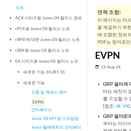
소개
면책 조항:
ACX 시리즈용 Junos OS 릴리스 정보
play_arrow
이 페이지는 타
을 제공하기 위한
cPCE용 Junos OS 릴리스 노트
play_arrow
에 포함된 정보의
cRPD에 대한 Junos OS 릴리스 노트
play_arrow
PDF는 영어로만
cSRX용 Junos OS 릴리스 노트
play_arrow
EVPN
EX 시리즈용 Junos OS 릴리스 노트
play_arrow
12-Aug-24
date_range
새로운 기능 24.2R1-S1
play_arrow
새로운 기능
play_arrow
GBP 필터에 대
터는 패킷이 
인증 및 액세스 제어
를 구성할 수
EVPN
[참조:
예: V
인터페이스
GBP 필터(EX
Junos OS API 및 스크립팅
부터는 미디어 
Junos 텔레메트리 인터페이
화벽 필터를 