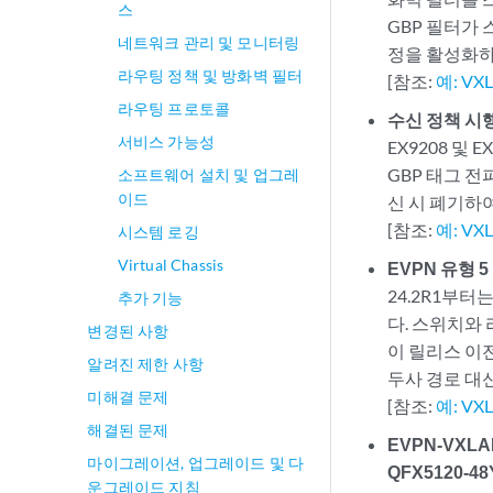
스
GBP 필터가 
네트워크 관리 및 모니터링
정을 활성화하
라우팅 정책 및 방화벽 필터
[참조:
예: V
라우팅 프로토콜
수신 정책 시행 
서비스 가능성
EX9208 및 
GBP 태그 전
소프트웨어 설치 및 업그레
이드
신 시 폐기하
[참조:
예: V
시스템 로깅
Virtual Chassis
EVPN 유형 5
24.2R1부터
추가 기능
다. 스위치와
변경된 사항
이 릴리스 이전
알려진 제한 사항
두사 경로 대신
미해결 문제
[참조:
예: V
해결된 문제
EVPN-VXLAN
마이그레이션, 업그레이드 및 다
QFX5120-4
운그레이드 지침