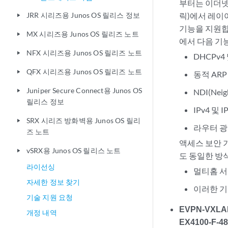
부터는 이더넷 V
JRR 시리즈용 Junos OS 릴리스 정보
릭)에서 레이어
play_arrow
기능을 지원합니
MX 시리즈용 Junos OS 릴리즈 노트
play_arrow
에서 다음 기
NFX 시리즈용 Junos OS 릴리즈 노트
play_arrow
DHCPv4
QFX 시리즈용 Junos OS 릴리즈 노트
play_arrow
동적 ARP
Juniper Secure Connect용 Junos OS
NDI(Neigh
play_arrow
릴리스 정보
IPv4 및 
SRX 시리즈 방화벽용 Junos OS 릴리
play_arrow
라우터 광고
즈 노트
액세스 보안 기
vSRX용 Junos OS 릴리스 노트
play_arrow
도 동일한 방
라이선싱
멀티홈 서
자세한 정보 찾기
이러한 기
기술 지원 요청
EVPN-VXLAN(
개정 내역
EX4100-F-48