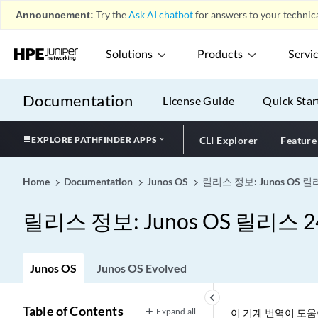
Announcement:
Try the
Ask AI chatbot
for answers to your technica
Solutions
Products
Servi
Documentation
License Guide
Quick Star
EXPLORE PATHFINDER APPS
CLI Explorer
Feature
Home
Documentation
Junos OS
릴리스 정보: Junos OS 릴리
릴리스 정보: Junos OS 릴리스 24
Junos OS
Junos OS Evolved
keyboard_arrow_left
Table of Contents
Expand all
이 기계 번역이 도