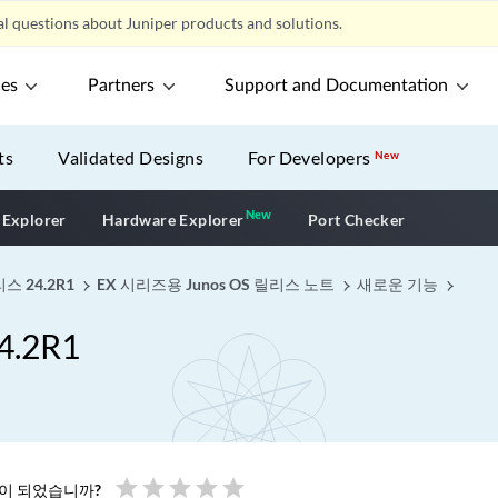
l questions about Juniper products and solutions.
ces
Partners
Support and Documentation
ts
Validated Designs
For Developers
New
New
New application
 Explorer
Hardware Explorer
Port Checker
스 24.2R1
EX 시리즈용 Junos OS 릴리스 노트
새로운 기능
.2R1
star
star
star
star
star
움이 되었습니까?