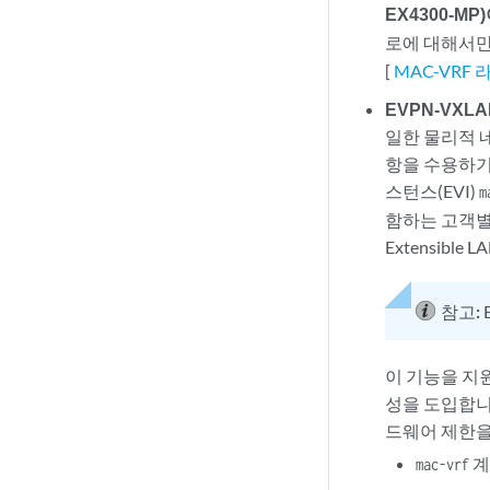
EX4300-M
로에 대해서만
[
MAC-VRF
EVPN-VXLA
일한 물리적 
항을 수용하기 
스턴스(EVI)
m
함하는 고객별 가
Extensib
참고:
이 기능을 지원
성을 도입합니다
드웨어 제한을
계
mac-vrf