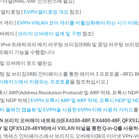
P 터널(MAC-VRF 인스턴스에 필요)
 멀티호밍 [
EVPN 멀티호밍 개요
참조]
어 격리 [
EVPN-VXLAN 코어 격리를 비활성화해야 하는 시기 이해
버레이 [
브리지 오버레이 설계 및 구현
참조]
는 IPv6 트래픽과의 에지 라우팅 브리징(ERB) 및 중앙 라우팅 브리
이트웨이 기능을 수행합니다
및 오버레이 로드 밸런싱
 및 브리징(IRB) 인터페이스를 통한 레이어 3 프로토콜—BFD, BGP,
 인터페이스에서 지원되는 프로토콜
을 참조하십시오.]
 ARP(Address Resolution Protocol) 및 ARP 억제, 프록시 NDP(N
) 및 NDP 억제 [
EVPN 프록시 ARP 및 ARP 억제, 프록시 NDP 및 N
이터 플레인 캡슐화 및 EVPN을 사용한 EVPN 이해
사용자 가이드
를
 브리지 오버레이 네트워크(EX4100-48P, EX4400-48F, QFX5120-
8Y 및 QFX5120-48YM)에서 VXLAN 터널을 통한 Q-in-Q를 사용하
터, 액세스 인터페이스에서 브리지드 오버레이(BO) 이더넷 VPN-Virtual