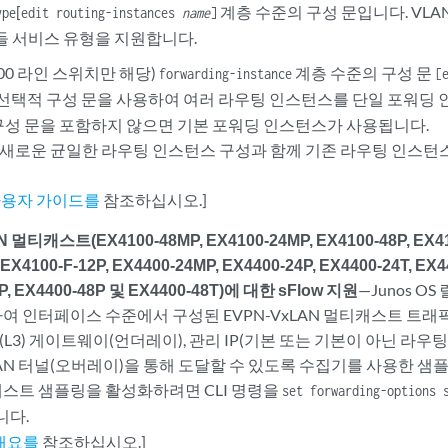
[
계층 수준의 구성 문입니다. VLAN 
ype
edit routing-instances
name
]
번들 서비스 유형을 지원합니다.
000 라인 스위치만 해당)
계층 수준의 구성 문
forwarding-instance
[
이 선택적 구성 문을 사용하여 여러 라우팅 인스턴스를 단일 포워딩
 구성 문을 포함하지 않으면 기본 포워딩 인스턴스가 사용됩니다.
새로운 균일한 라우팅 인스턴스 구성과 함께 기존 라우팅 인스턴스
 사용자 가이드를
참조하십시오.]
 멀티캐스트(EX4100-48MP, EX4100-24MP, EX4100-48P, EX410
 EX4100-F-12P, EX4400-24MP, EX4400-24P, EX4400-24T, EX4
P, EX4400-48P 및 EX4400-48T)에 대한 sFlow 지원
—Junos OS
여 인터페이스 수준에서 구성된 EVPN-VxLAN 멀티캐스트 트래
(L3) 게이트웨이(언더레이), 관리 IP(기본 또는 기본이 아닌 라우
XLAN 터널(오버레이)을 통해 도달할 수 있도록 수집기를 사용한 샘
스트 샘플링을 활성화하려면 CLI 명령을
set forwarding-options 
니다.
 개요를
참조하십시오.]