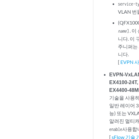
service-t
VLAN 
(QFX10
. 
name
]
니다. 이
주니퍼는 
니다.
[
EVPN
EVPN-VxLAN
EX4100-24T,
EX4400-48M
기술을 사용하
일반 레이어 3
능) 또는 V
알려진 멀티캐
사용합
enable
[
sFlow 기술