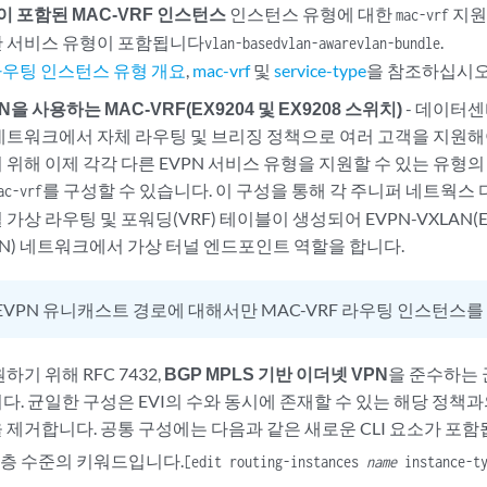
P)이 포함된 MAC-VRF 인스턴스
인스턴스 유형에 대한
지원
mac-vrf
 서비스 유형이 포함됩니다
.
vlan-based
vlan-aware
vlan-bundle
 라우팅 인스턴스 유형 개요
,
mac-vrf
및
service-type
을 참조하십시오
N을 사용하는 MAC-VRF(EX9204 및 EX9208 스위치)
- 데이터
네트워크에서 자체 라우팅 및 브리징 정책으로 여러 고객을 지원해야
위해 이제 각각 다른 EVPN 서비스 유형을 지원할 수 있는 유형의 
를 구성할 수 있습니다. 이 구성을 통해 각 주니퍼 네트웍스
ac-vrf
상 라우팅 및 포워딩(VRF) 테이블이 생성되어 EVPN-VXLAN(Ether
le LAN) 네트워크에서 가상 터널 엔드포인트 역할을 합니다.
EVPN 유니캐스트 경로에 대해서만 MAC-VRF 라우팅 인스턴스를
하기 위해 RFC 7432,
BGP MPLS 기반 이더넷 VPN
을 준수하는 
. 균일한 구성은 EVI의 수와 동시에 존재할 수 있는 해당 정책과
 제거합니다. 공통 구성에는 다음과 같은 새로운 CLI 요소가 포함
층 수준의 키워드입니다.
[edit routing-instances
name
instance-ty