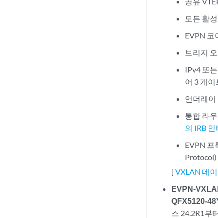
공유 VTE
모든 활성
EVPN 코
브리지 오
IPv4 또
어 3 게
언더레이 
통합 라우팅
의 IRB
EVPN 프록시
Protocol
[
VXLAN 데
EVPN-VXLAN
QFX5120-4
스 24.2R1부