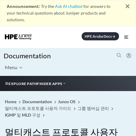
close
Announcement:
Try the
Ask AI chatbot
for answers to
your technical questions about Juniper products and
solutions.
HPE Aruba Docs
arrow_forward
Documentation
Menu
EXPLORE PATHFINDER APPS
Home
Documentation
Junos OS
멀티캐스트 프로토콜 사용자 가이드
그룹 멤버십 관리
IGMP 및 MLD 구성
멀티캐스트 프로토콜 사용자