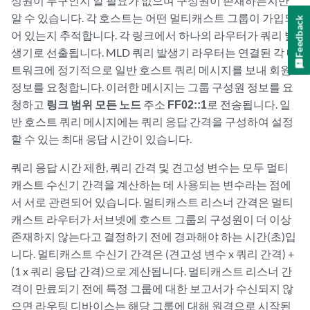
성원이 누구인지 알 필요가 없으며 구성원이 존재하는지만
알 수 있습니다. 각 호스트는 어떤 멀티캐스트 그룹이 가입되
Feedback
어 있는지 추적합니다. 각 링크에서 하나의 라우터가 쿼리 발
생기로 선출됩니다. MLD 쿼리 발생기 라우터는 연결된 각 네
트워크에 정기적으로 일반 호스트 쿼리 메시지를 보내 회원
정보를 요청합니다. 이러한 메시지는 그룹 구성원 정보를 요
청하고
링크 범위 모든 노드
주소
FF02::1
로 전송됩니다. 일
반 호스트 쿼리 메시지에는 쿼리 응답 간격을 구성하여 설정
할 수 있는 최대 응답 시간이 있습니다.
쿼리 응답 시간 제한, 쿼리 간격 및 견고성 변수는 모두 멀티
캐스트 수신기 간격을 계산하는 데 사용되는 변수라는 점에
서 서로 관련되어 있습니다. 멀티캐스트 리스너 간격은 멀티
캐스트 라우터가 서브넷에 호스트 그룹의 구성원이 더 이상
존재하지 않는다고 결정하기 전에 경과해야 하는 시간(초)입
니다. 멀티캐스트 수신기 간격은 (견고성 변수 x 쿼리 간격) +
(1 x 쿼리 응답 간격)으로 계산됩니다. 멀티캐스트 리스너 간
격이 만료되기 전에 특정 그룹에 대한 보고서가 수신되지 않
으면 라우팅 디바이스는 해당 그룹에 대해 원격으로 시작된