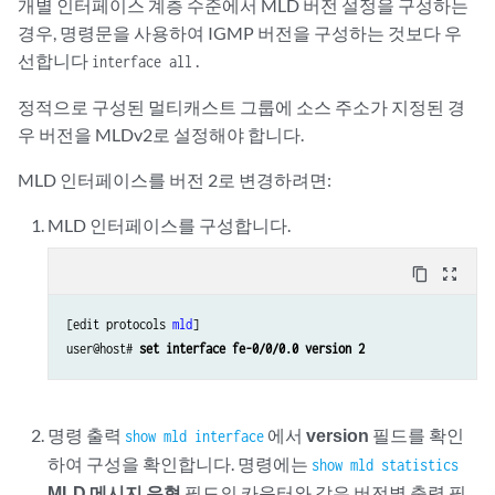
개별 인터페이스 계층 수준에서 MLD 버전 설정을 구성하는
경우, 명령문을 사용하여 IGMP 버전을 구성하는 것보다 우
선합니다
.
interface all
정적으로 구성된 멀티캐스트 그룹에 소스 주소가 지정된 경
우 버전을 MLDv2로 설정해야 합니다.
MLD 인터페이스를 버전 2로 변경하려면:
MLD 인터페이스를 구성합니다.
content_copy
zoom_out_map
[edit protocols 
mld
]

user@host# 
set interface fe-0/0/0.0 version 2
명령 출력
에서
version
필드를 확인
show mld interface
하여 구성을 확인합니다. 명령에는
show mld statistics
MLD 메시지 유형
필드의 카운터와 같은 버전별 출력 필