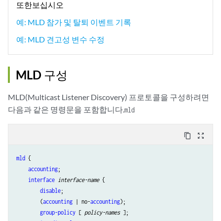
또한보십시오
예: MLD 참가 및 탈퇴 이벤트 기록
예: MLD 견고성 변수 수정
MLD 구성
MLD(Multicast Listener Discovery) 프로토콜을 구성하려면
다음과 같은 명령문을 포함합니다.
mld
content_copy
zoom_out_map
mld
 {

accounting
;

interface
interface-name
 {

disable
;

        (
accounting
 | no-
accounting
);

group-policy
 [ 
policy-names
 ];
