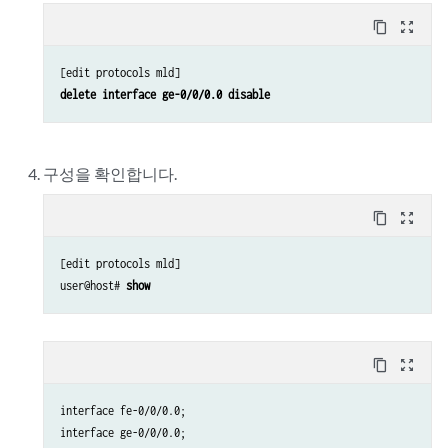
content_copy
zoom_out_map
delete interface ge-0/0/0.0 disable
구성을 확인합니다.
content_copy
zoom_out_map
[edit protocols mld]

user@host# 
show
content_copy
zoom_out_map
interface fe-0/0/0.0;

interface ge-0/0/0.0;