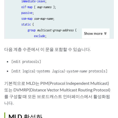
immediate-leave
;

oif-map
 [ 
map-names
 ];

passive
;

ssm-map
ssm-map-name
;

static
 {

group
multicast-group-address
 {

Show
more
exclude
;

group-count
number
;

group-increment
increment
;

다음 계층 수준에서 이 문을 포함할 수 있습니다.
source
ip-address
 {

source-count
number
;

[edit protocols]
source-increment
increment
;

                }

[edit logical-systems
logical-system-name
protocols]
            }

        }

기본적으로 MLD는 PIM(Protocol Independent Multicast)
version
version
;

또는 DVMRP(Distance Vector Multicast Routing Protocol)
    }

를 구성할 때 모든 브로드캐스트 인터페이스에서 활성화됩
maximum-transmit-rate
packets-per-second
;

니다.
query-interval
seconds
;

query-last-member-interval
seconds
;

MLD 활성화
query-response-interval
seconds
;
