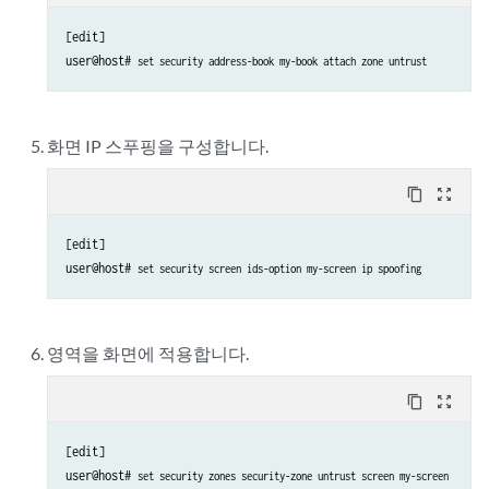
[edit]

user@host# 
set security address-book my-book attach zone untrust
화면 IP 스푸핑을 구성합니다.
content_copy
zoom_out_map
[edit]

user@host# 
set security screen ids-option my-screen ip spoofing
영역을 화면에 적용합니다.
content_copy
zoom_out_map
[edit]

user@host# 
set security zones security-zone untrust screen my-screen