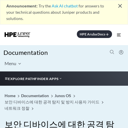
close
Announcement:
Try the
Ask AI chatbot
for answers to
your technical questions about Juniper products and
solutions.
HPE Aruba Docs
arrow_forward
Documentation
Menu
EXPLORE PATHFINDER APPS
Home
Documentation
Junos OS
보안 디바이스에 대한 공격 탐지 및 방지 사용자 가이드
네트워크 정찰
보안 디바이스에 대한 공격 탐