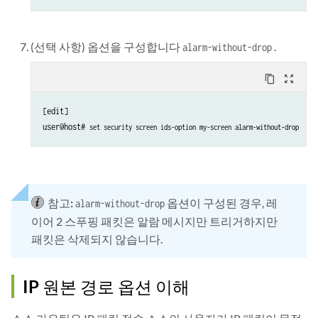
(선택 사항) 옵션을 구성합니다
.
alarm-without-drop
content_copy
zoom_out_map
[edit]

user@host# 
set security screen ids-option my-screen alarm-without-drop
참고:
옵션이 구성된 경우, 레
alarm-without-drop
이어 2 스푸핑 패킷은 알람 메시지만 트리거하지만
패킷은 삭제되지 않습니다.
IP 원본 경로 옵션 이해