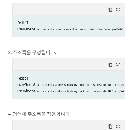
content_copy
zoom_out_map
[edit]

user@host# 
set security zones security-zone untrust interfaces ge-0/0/1.0
주소록을 구성합니다.
content_copy
zoom_out_map
[edit]

user@host# 
set security address-book my-book address myadd1 10.1.1.0/24
user@host# 
set security address-book my-book address myadd2 10.1.2.0/24
영역에 주소록을 적용합니다.
content_copy
zoom_out_map