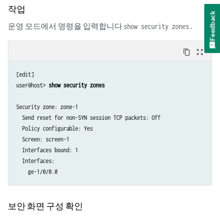
작업
Feedback
운영 모드에서 명령을 입력합니다
.
show security zones
content_copy
zoom_out_map
[edit]

user@host> 
show security zones
Security zone: zone-1

  Send reset for non-SYN session TCP packets: Off

  Policy configurable: Yes  

  Screen: screen-1  

  Interfaces bound: 1

  Interfaces:

    ge-1/0/0.0
보안 화면 구성 확인