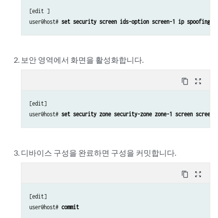
[edit ]

user@host# 
set security screen ids-option screen-1 ip spoofing
보안 영역에서 화면을 활성화합니다.
content_copy
zoom_out_map
[edit]

user@host# 
set security zone security-zone zone-1 screen screen-
디바이스 구성을 완료하면 구성을 커밋합니다.
content_copy
zoom_out_map
[edit]

user@host# 
commit