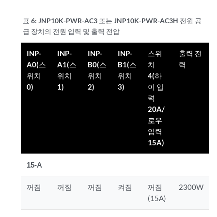
표 6:
JNP10K-PWR-AC3 또는 JNP10K-PWR-AC3H 전원 공
급 장치의 전원 입력 및 출력 전압
INP-
INP-
INP-
INP-
스위
출력 전
A0(스
A1(스
B0(스
B1(스
치
력
위치
위치
위치
위치
4(하
0)
1)
2)
3)
이 입
력
20A/
로우
입력
15A)
15-A
꺼짐
꺼짐
꺼짐
켜짐
꺼짐
2300W
(15A)