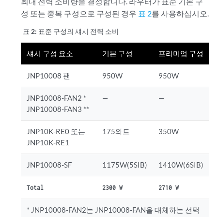
최대 전력 소비량을 결정합니다. 라우터가 표준 기본 구
성 또는 중복 구성으로 구성된 경우
표 2
를 사용하십시오.
표 2:
표준 구성의 섀시 전력 소비
섀시 구성 요소
기본 구성
프리미엄 구성
JNP10008 팬
950W
950W
JNP10008-FAN2 *
—
—
JNP10008-FAN3 **
JNP10K-RE0 또는
175와트
350W
JNP10K-RE1
JNP10008-SF
1175W(5SIB)
1410W(6SIB)
Total
2300 W
2710 W
* JNP10008-FAN2는 JNP10008-FAN을 대체하는 선택