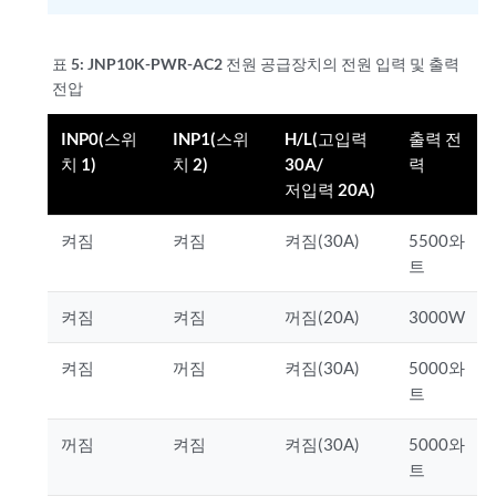
표 5:
JNP10K-PWR-AC2 전원 공급장치의 전원 입력 및 출력
전압
INP0(스위
INP1(스위
H/L(고입력
출력 전
치 1)
치 2)
30A/
력
저입력 20A)
켜짐
켜짐
켜짐(30A)
5500와
트
켜짐
켜짐
꺼짐(20A)
3000W
켜짐
꺼짐
켜짐(30A)
5000와
트
꺼짐
켜짐
켜짐(30A)
5000와
트