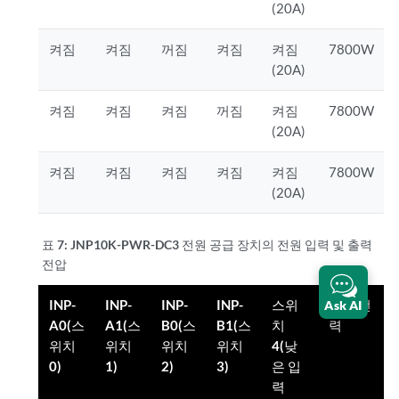
(20A)
켜짐
켜짐
꺼짐
켜짐
켜짐
7800W
(20A)
켜짐
켜짐
켜짐
꺼짐
켜짐
7800W
(20A)
켜짐
켜짐
켜짐
켜짐
켜짐
7800W
(20A)
표 7:
JNP10K-PWR-DC3 전원 공급 장치의 전원 입력 및 출력
전압
INP-
INP-
INP-
INP-
스위
출력 전
Ask AI
A0(스
A1(스
B0(스
B1(스
치
력
위치
위치
위치
위치
4(낮
0)
1)
2)
3)
은 입
력