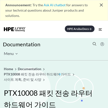
close
Announcement:
Try the
Ask AI chatbot
for answers to
your technical questions about Juniper products and
solutions.
HPE Aruba Docs
arrow_forward
Documentation
Menu
Home
Documentation
PTX10008 패킷 전송 라우터 하드웨어 가이드
사이트 계획, 준비 및 사양
PTX10008 패킷 전송 라우터
하드웨어 가이드