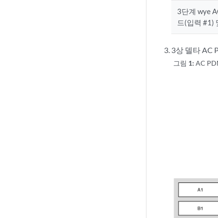
3단계 wye 
드(입력 #1) 
3상 델타 A
그림 1:
AC P