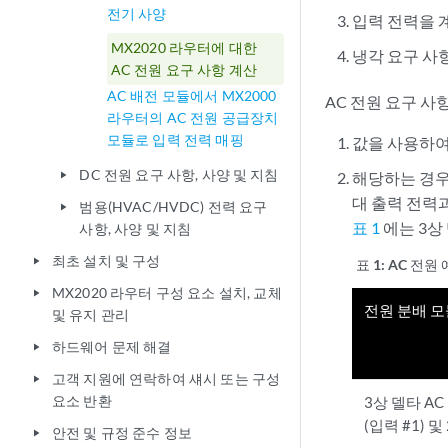
전기 사양
입력 전력을 
MX2020 라우터에 대한
냉각 요구 사항
AC 전원 요구 사항 계산
AC 배전 모듈에서 MX2000
AC 전원 요구 
라우터의 AC 전원 공급장치
모듈로 입력 전력 매핑
값을 사용하여
DC 전원 요구 사항, 사양 및 지침
해당하는 경우
play_arrow
대 출력 전력
범용(HVAC/HVDC) 전력 요구
play_arrow
표 1
에는 3상 
사항, 사양 및 지침
최초 설치 및 구성
play_arrow
표 1:
AC 전원
MX2020 라우터 구성 요소 설치, 교체
play_arrow
전원 분배 모
및 유지 관리
하드웨어 문제 해결
play_arrow
고객 지원에 연락하여 섀시 또는 구성
play_arrow
요소 반환
3상 델타 AC
(입력 #1) 및
안전 및 규정 준수 정보
play_arrow