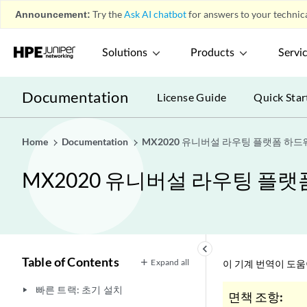
Announcement:
Try the
Ask AI chatbot
for answers to your technica
Solutions
Products
Servi
Documentation
License Guide
Quick Star
Home
Documentation
MX2020 유니버설 라우팅 플랫폼 하
MX2020 유니버설 라우팅 플
keyboard_arrow_left
Table of Contents
Expand all
이 기계 번역이 도
빠른 트랙: 초기 설치
play_arrow
면책 조항: