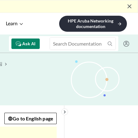
close
HPE Aruba Networking
Learn
arrow_forward
documentation
Ask AI
침
keyboard_arrow_right
Go to English page