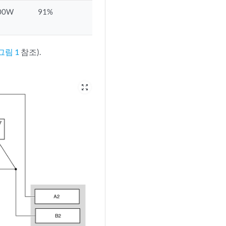
00W
91%
그림 1
참조).
zoom_out_map