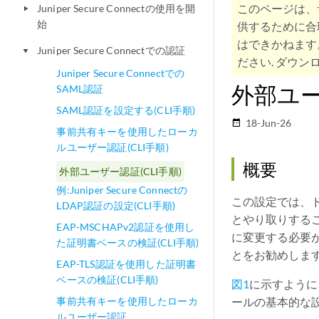
このページは、
Juniper Secure Connectの使用を開
play_arrow
始
供するために合
はできかねます
Juniper Secure Connectでの認証
play_arrow
ださい. ダウンロ
Juniper Secure Connectでの
外部ユー
SAML認証
SAML認証を設定する(CLI手順)
18-Jun-26
date_range
事前共有キーを使用したローカ
ルユーザー認証(CLI手順)
概要
外部ユーザー認証(CLI手順)
例:Juniper Secure Connectの
この設定では、
LDAP認証の設定(CLI手順)
とやり取りする
EAP-MSCHAPv2認証を使用し
に変更する必要
た証明書ベースの検証(CLI手順)
とをお勧めしま
EAP-TLS認証を使用した証明書
ベースの検証(CLI手順)
図1
に示すように
事前共有キーを使用したローカ
ールの基本的な
ルユーザー認証