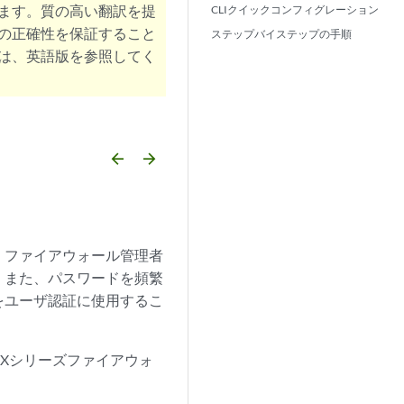
ます。質の高い翻訳を提
CLIクイックコンフィグレーション
の正確性を保証すること
ステップバイステップの手順
は、英語版を参照してく
arrow_backward
arrow_forward
、ファイアウォール管理者
。また、パスワードを頻繁
をユーザ認証に使用するこ
Xシリーズファイアウォ