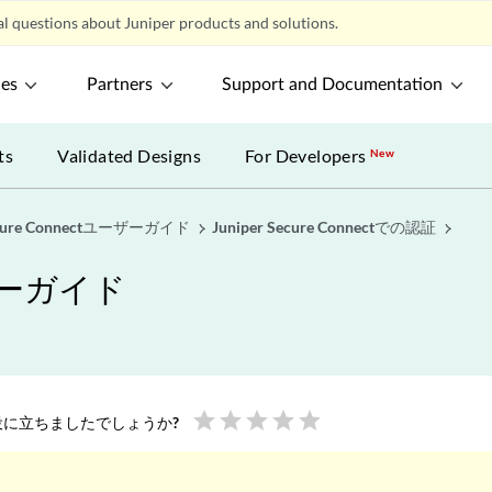
l questions about Juniper products and solutions.
ces
Partners
Support and Documentation
ts
Validated Designs
For Developers
New
Secure Connectユーザーガイド
Juniper Secure Connectでの認証
ユーザーガイド
star
star
star
star
star
に立ちましたでしょうか?