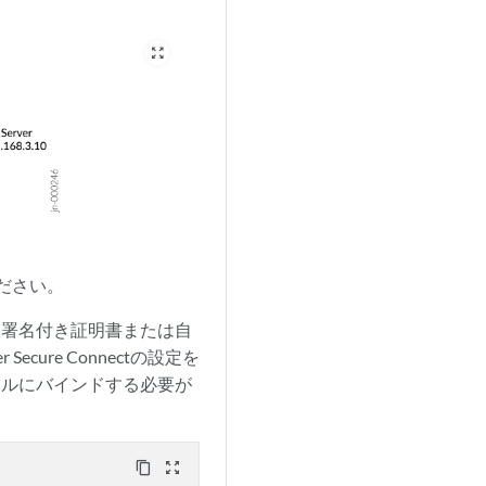
zoom_out_map
ださい。
、署名付き証明書または自
ure Connectの設定を
ールにバインドする必要が
content_copy
zoom_out_map