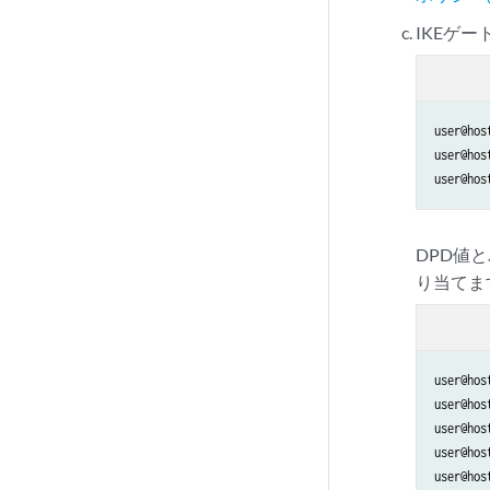
set security poli
IKEゲ
set security poli
set security poli
set security poli
set security poli
user@hos
set security poli
user@hos
set security poli
user@hos
set interfaces ge
set interfaces ge
DPD値
set interfaces st0
り当てま
set security zone
set security zone
set security zone
set security zone
user@hos
set security zone
user@hos
set security zones
user@hos
set security zone
user@hos
user@hos