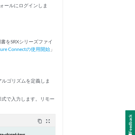
ウォールにログインしま
の証明書をSRXシリーズファイ
Secure Connectの使用開始
」
認証アルゴリズムを定義しま
I形式で入力します。リモー
Feedback
content_copy
zoom_out_map
60

re-shared-keys