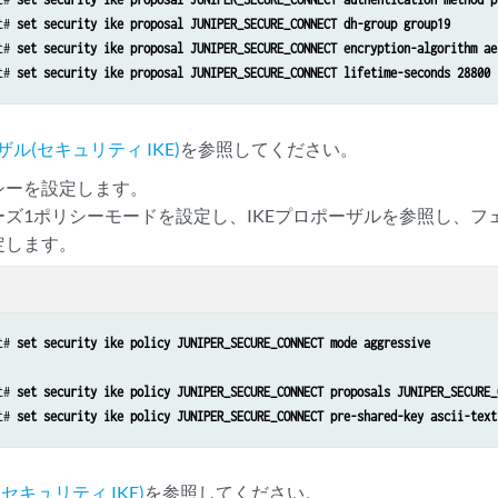
te-access client-config JUNIPER_SECURE_CONNECT dead-peer-detection threshold
t# 
set security ike proposal JUNIPER_SECURE_CONNECT dh-group group19
t# 
set security ike proposal JUNIPER_SECURE_CONNECT encryption-algorithm ae
t# 
set security ike proposal JUNIPER_SECURE_CONNECT lifetime-seconds 28800
s-assignment pool Juniper_Secure_Connect_Addr-Pool family inet network 192.1
s-assignment pool Juniper_Secure_Connect_Addr-Pool family inet range Range l
s-assignment pool Juniper_Secure_Connect_Addr-Pool family inet range Range h
ル(セキュリティ IKE)
を参照してください。
s-assignment pool Juniper_Secure_Connect_Addr-Pool family inet xauth-attribu
s-assignment pool Juniper_Secure_Connect_Addr-Pool family inet xauth-attribu
リシーを設定します。
e Juniper_Secure_Connect authentication-order radius

ェーズ1ポリシーモードを設定し、IKEプロポーザルを参照し、フ
e Juniper_Secure_Connect address-assignment pool Juniper_Secure_Connect_Addr
設定します。
e Juniper_Secure_Connect radius-server 192.168.3.10 port 1812

e Juniper_Secure_Connect radius-server 192.168.3.10 secret "$9$JSUi.QF/0BEP5
e Juniper_Secure_Connect radius-server 192.168.3.10 timeout 5

e Juniper_Secure_Connect radius-server 192.168.3.10 retry 3

t# 
set security ike policy JUNIPER_SECURE_CONNECT mode aggressive
ll-authentication web-authentication default-profile Juniper_Secure_Connect

t# 
set security ike policy JUNIPER_SECURE_CONNECT proposals JUNIPER_SECURE_
termination profile Juniper_SCC-SSL-Term-Profile server-certificate JUNIPER_
t# 
set security ike policy JUNIPER_SECURE_CONNECT pre-shared-key ascii-text
encap profile SSL-VPN ssl-profile Juniper_SCC-SSL-Term-Profile 

cies from-zone trust to-zone VPN policy JUNIPER_SECURE_CONNECT-1 match sourc
cies from-zone trust to-zone VPN policy JUNIPER_SECURE_CONNECT-1 match desti
セキュリティ IKE)
を参照してください。
cies from-zone trust to-zone VPN policy JUNIPER_SECURE_CONNECT-1 match appli