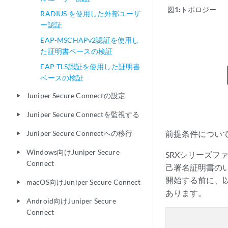
図1:
トポロジー
RADIUS を使用した外部ユーザ
ー認証
EAP-MSCHAPv2認証を使用し
た証明書ベースの検証
EAP-TLS認証を使用した証明書
ベースの検証
Juniper Secure Connectの設定
play_arrow
Juniper Secure Connectを監視する
play_arrow
Juniper Secure Connectへの移行
前提条件につい
play_arrow
Windows向けJuniper Secure
play_arrow
SRXシリーズ
Connect
己署名証明書のいず
開始する前に、
macOS向けJuniper Secure Connect
play_arrow
あります。
Android向けJuniper Secure
play_arrow
Connect