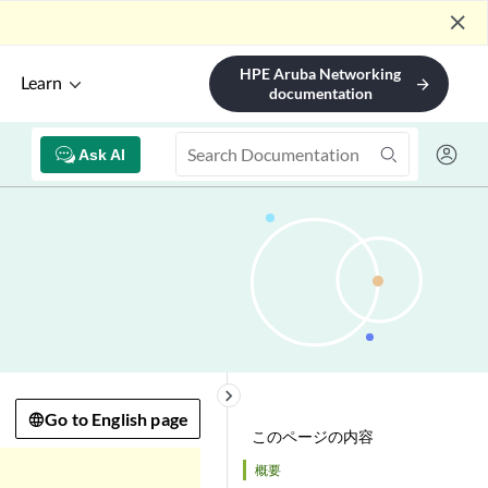
close
HPE Aruba Networking
Learn
arrow_forward
documentation
Ask AI
keyboard_arrow_right
Go to English page
このページの内容
概要