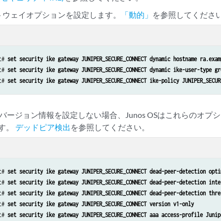
cies from-zone trust to-zone VPN policy JUNIPER_SECURE_CONNECT-1 then permit
ートウェイオプションを設定します。
「動的」
を参照してくださ
cies from-zone trust to-zone VPN policy JUNIPER_SECURE_CONNECT-1 then log se
cies from-zone VPN to-zone trust policy JUNIPER_SECURE_CONNECT-2 match sourc
cies from-zone VPN to-zone trust policy JUNIPER_SECURE_CONNECT-2 match desti
cies from-zone VPN to-zone trust policy JUNIPER_SECURE_CONNECT-2 match appli
t# 
set security ike gateway JUNIPER_SECURE_CONNECT dynamic hostname ra.exam
cies from-zone VPN to-zone trust policy JUNIPER_SECURE_CONNECT-2 then permit
t# 
set security ike gateway JUNIPER_SECURE_CONNECT dynamic ike-user-type gr
cies from-zone VPN to-zone trust policy JUNIPER_SECURE_CONNECT-2 then log se
t# 
set security ike gateway JUNIPER_SECURE_CONNECT ike-policy JUNIPER_SECUR
-0/0/0 unit 0 family inet address 192.0.2.0/24

-0/0/1 unit 0 family inet address 198.51.100.0/24

とバージョン情報を設定しない場合、Junos OSはこれらのオ
 unit 0 family inet

す。
デッドピア検出
を参照してください。
s security-zone trust host-inbound-traffic system-services all

s security-zone trust host-inbound-traffic protocols all

s security-zone trust interfaces ge-0/0/0.0

s security-zone vpn host-inbound-traffic system-services all

t# 
set security ike gateway JUNIPER_SECURE_CONNECT dead-peer-detection opti
s security-zone vpn host-inbound-traffic protocols all

t# 
set security ike gateway JUNIPER_SECURE_CONNECT dead-peer-detection inte
 security-zone VPN interface st0.0

t# 
set security ike gateway JUNIPER_SECURE_CONNECT dead-peer-detection thre
s security-zone vpn interfaces ge-0/0/1.0
t# 
set security ike gateway JUNIPER_SECURE_CONNECT version v1-only
t# 
set security ike gateway JUNIPER_SECURE_CONNECT aaa access-profile Junip