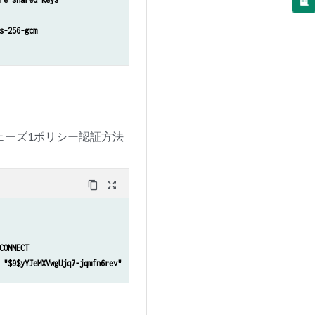
 5

s-256-gcm
68.2.0/24

ow 192.168.2.11

igh 192.168.2.100

tes primary-dns 10.8.8.8/32

tes primary-wins 192.168.4.10/32

ェーズ1ポリシー認証方法
-Pool

BEcyW8ZUj"

content_copy
zoom_out_map
CONNECT
SECURE_CONNECT(RSA)

 "$9$yYJeMXVwgUjq7-jqmfn6rev"
e-address any

nation-address any

cation any
