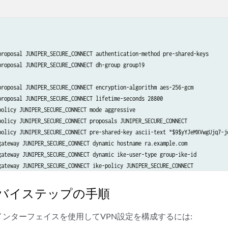
proposal JUNIPER_SECURE_CONNECT authentication-method pre-shared-keys

proposal JUNIPER_SECURE_CONNECT dh-group group19

proposal JUNIPER_SECURE_CONNECT encryption-algorithm aes-256-gcm

proposal JUNIPER_SECURE_CONNECT lifetime-seconds 28800

policy JUNIPER_SECURE_CONNECT mode aggressive

policy JUNIPER_SECURE_CONNECT proposals JUNIPER_SECURE_CONNECT

policy JUNIPER_SECURE_CONNECT pre-shared-key ascii-text "$9$yYJeMXVwgUjq7-jq
gateway JUNIPER_SECURE_CONNECT dynamic hostname ra.example.com

gateway JUNIPER_SECURE_CONNECT dynamic ike-user-type group-ike-id

gateway JUNIPER_SECURE_CONNECT ike-policy JUNIPER_SECURE_CONNECT

gateway JUNIPER_SECURE_CONNECT dead-peer-detection optimized

gateway JUNIPER_SECURE_CONNECT dead-peer-detection interval 10

バイステップの手順
gateway JUNIPER_SECURE_CONNECT dead-peer-detection threshold 5

gateway JUNIPER_SECURE_CONNECT version v1-only

ンターフェイスを使用してVPN設定を構成するには:
gateway JUNIPER_SECURE_CONNECT aaa access-profile Juniper_Secure_Connect
