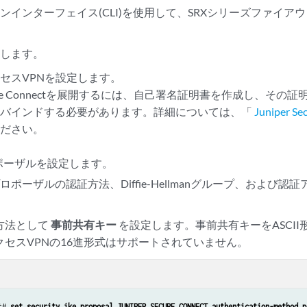
gateway JUNIPER_SECURE_CONNECT tcp-encap-profile SSL-VPN

ンインターフェイス(CLI)を使用して、SRXシリーズファイア
gateway JUNIPER_SECURE_CONNECT external-interface ge-0/0/0

gateway JUNIPER_SECURE_CONNECT local-address 192.0.2.0

にします。
c proposal JUNIPER_SECURE_CONNECT encryption-algorithm aes-256-gcm

セスVPNを設定します。
c proposal JUNIPER_SECURE_CONNECT lifetime-seconds 3600

 Secure Connectを展開するには、自己署名証明書を作成し、そ
c policy JUNIPER_SECURE_CONNECT perfect-forward-secrecy keys group19

にバインドする必要があります。詳細については、「
Juniper 
c policy JUNIPER_SECURE_CONNECT proposals JUNIPER_SECURE_CONNECT

c vpn JUNIPER_SECURE_CONNECT bind-interface st0.0

ください。
c vpn JUNIPER_SECURE_CONNECT ike gateway JUNIPER_SECURE_CONNECT

ロポーザルを設定します。
c vpn JUNIPER_SECURE_CONNECT ike ipsec-policy JUNIPER_SECURE_CONNECT

プロポーザルの認証方法、Diffie-Hellmanグループ、および
c vpn JUNIPER_SECURE_CONNECT traffic-selector ts-1 local-ip 0.0.0.0/0

c vpn JUNIPER_SECURE_CONNECT traffic-selector ts-1 remote-ip 0.0.0.0/0

te-access profile ra.example.com ipsec-vpn JUNIPER_SECURE_CONNECT

方法として
事前共有キー
を設定します。事前共有キーをASCI
te-access profile ra.example.com access-profile Juniper_Secure_Connect

クセスVPNの16進形式はサポートされていません。
te-access profile ra.example.com client-config JUNIPER_SECURE_CONNECT

te-access profile ra.example.com options multi-access

te-access client-config JUNIPER_SECURE_CONNECT connection-mode manual

te-access client-config JUNIPER_SECURE_CONNECT dead-peer-detection interval 
t# 
set security ike proposal JUNIPER_SECURE_CONNECT authentication-method p