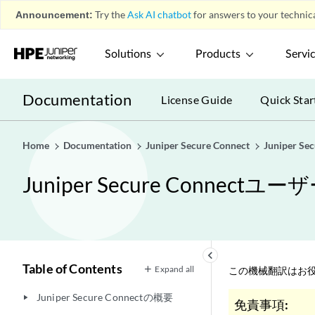
Announcement:
Try the
Ask AI chatbot
for answers to your technica
Solutions
Products
Servi
Documentation
License Guide
Quick Star
Home
Documentation
Juniper Secure Connect
Juniper 
Juniper Secure Connect
keyboard_arrow_left
Table of Contents
Expand all
この機械翻訳はお役
Juniper Secure Connectの概要
play_arrow
免責事項: