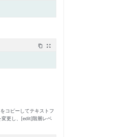
content_copy
zoom_out_map
ドをコピーしてテキストフ
し、[edit]階層レベ