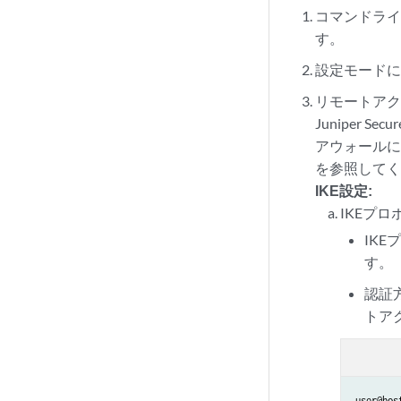
set security ike 
コマンドライ
set security ike 
す。
set security ike 
設定モード
set security ipse
リモートアク
set security ipse
Juniper
set security ipse
アウォール
set security ipse
set security ipse
を参照して
IKE設定:
set security ipse
IKEプ
set security ipse
IKE
set security ipse
す。
set security ipse
set security remo
認証
set security remo
トア
set security remo
set security remo
set security remo
set security remo
user@hos