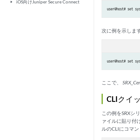
iOS向けJuniper Secure Connect
play_arrow
user@host# set sy
次に例を示しま
user@host# set sy
ここで、
SRX_Cert
CLIク
この例をSRX
ァイルに貼り付け
ルのCLIにコマ