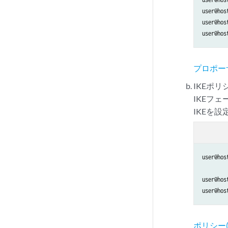
set security remo
user@hos
user@hos
user@hos
set access addres
set access addres
set access addres
プロポーザ
set access addres
set access addres
IKEポ
set access profil
IKEフ
set access profil
IKEを
set access profil
set access profil
set access profil
set access profil
user@hos
set access firewa
user@hos
set services ssl 
user@hos
set security tcp-
set security poli
set security poli
ポリシー(
set security poli