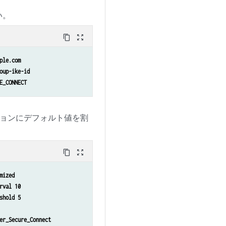


い。
ssion-close

e-address any

content_copy
zoom_out_map
nation-address any

cation any

ple.com


oup-ike-id
ssion-close

E_CONNECT
プションにデフォルト値を割
content_copy
zoom_out_map
mized
rval 10
shold 5
er_Secure_Connect