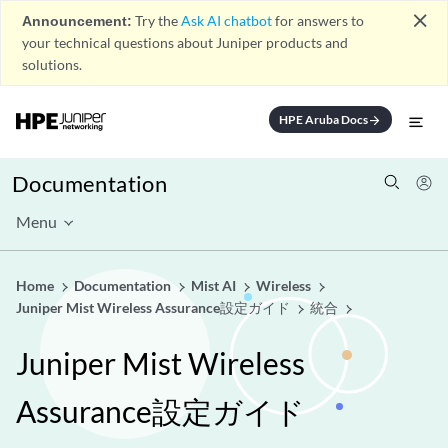
close
Announcement:
Try the
Ask AI chatbot
for answers to
your technical questions about Juniper products and
solutions.
HPE Aruba Docs
arrow_forward
Documentation
Menu
Home
Documentation
Mist AI
Wireless
Juniper Mist Wireless Assurance設定ガイド
統合
Juniper Mist Wireless
Assurance設定ガイド