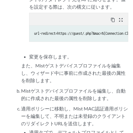
を設定する際は、次の構文に従います。
content_copy
zoom_out_map
url-redirect=https:///guest/.php?&mac=%{Connection:Clie
変更を保存します。
また、Mistゲストデバイスプロファイルを編集
し、ウィザード中に事前に作成された最後の属性
を削除します。
Mistゲストデバイスプロファイルを編集し、自動
的に作成された最後の属性を削除します。
適用ポリシーに移動し、Mist MAC認証適用ポリシ
ーを編集して、不明または未登録のクライアント
のリダイレクトURLを送信します。
適用タブで、デフォルトプロファイルとして