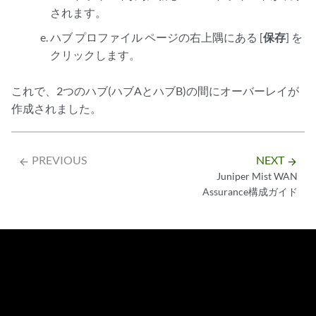
されます。
ハブ プロファイル ページの右上隅にある [
保存
] を
クリックします。
これで、2つのハブ(ハブAとハブB)の間にオーバーレイが
作成されました。
PREVIOUS
NEXT
arrow_backward
arrow_forward
Juniper Mist WAN
Assurance構成ガイド