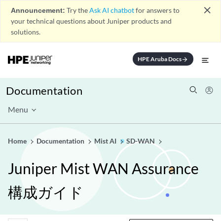
close
Announcement:
Try the
Ask AI chatbot
for answers to
your technical questions about Juniper products and
solutions.
HPE Aruba Docs
arrow_forward
Documentation
Menu
Home
Documentation
Mist AI
SD-WAN
Juniper Mist WAN Assurance
構成ガイド