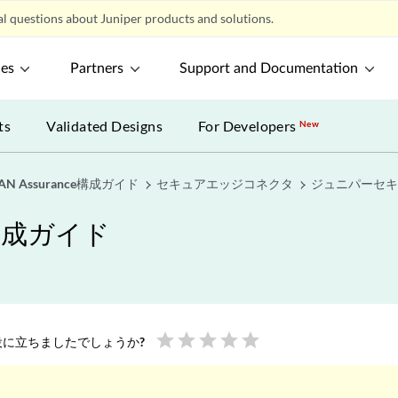
l questions about Juniper products and solutions.
ces
Partners
Support and Documentation
ts
Validated Designs
For Developers
New
t WAN Assurance構成ガイド
セキュアエッジコネクタ
ジュニパーセキュ
nce構成ガイド
star
star
star
star
star
に立ちましたでしょうか?