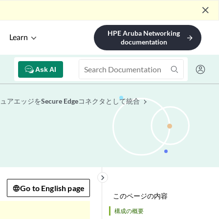
close
HPE Aruba Networking
Learn
arrow_forward
documentation
Ask AI
アエッジをSecure Edgeコネクタとして統合
keyboard_arrow_right
Go to English page
このページの内容
構成の概要