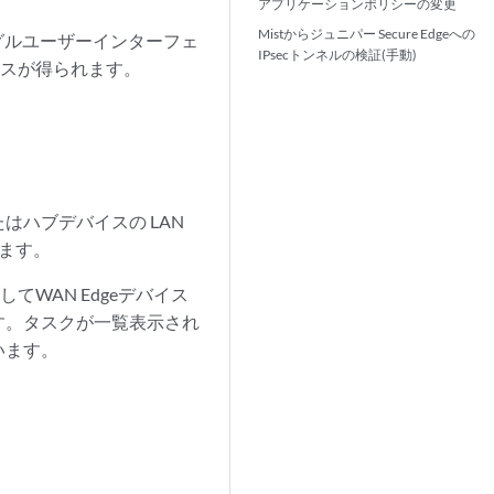
アプリケーションポリシーの変更
Mistからジュニパー Secure Edgeへの
され、シングルユーザーインターフェ
IPsecトンネルの検証(手動)
ンスが得られます。
ハブデバイスの LAN
します。
してWAN Edgeデバイス
す。タスクが一覧表示され
います。