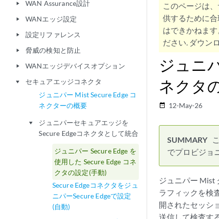
WAN Assurance設計
play_arrow
このページは、
供するために合
WANエッジ設定
play_arrow
はできかねます
設定リファレンス
play_arrow
ださい. ダウンロ
脅威の検知と防止
play_arrow
ジュニパー 
WANエッジデバイスオプション
play_arrow
ネクタの
セキュアエッジコネクタ
play_arrow
ジュニパー Mist Secure Edge コ
ネクターの概要
12-May-26
date_range
ジュニパーセキュアエッジを
play_arrow
Secure Edgeコネクタとして統合
こ
ジュニパー Secure Edge を
でプロビジョ
使用した Secure Edge コネ
クタの設定(手動)
ジュニパー Mis
Secure Edgeコネクタをジュ
ラフィックを検査
ニパーSecure Edgeで設定
開されたセッショ
(自動)
送信して検査す