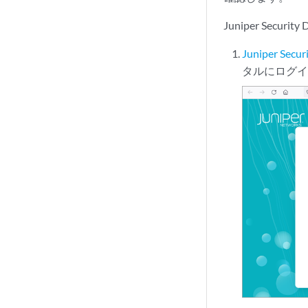
Juniper Se
Juniper Secur
タルにログ