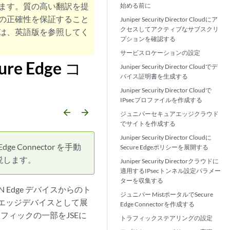
ます。質の高い翻訳を提
始める前に
の正確性を保証すること
Juniper Security Director Cloudにア
クセスしてアクティブなサブスクリ
は、英語版を参照してく
プションを確認する
サービスロケーションの設定
re Edge コ
Juniper Security Director Cloudでデ
バイス証明書を生成する
Juniper Security Director Cloudで
IPsecプロファイルを作成する
arrow_backward
arrow_forward
ジュニパーセキュアエッジクラウド
でサイトを作成する
Juniper Security Director Cloudに
ge Connector を手動
Secure Edgeポリシーを展開する
説します。
Juniper Security Directorクラウドに
適用するIPsecトンネル設定パラメー
ターを収集する
 Edge デバイスからのト
ジュニパー MistポータルでSecure
Nエッジデバイスとして展
Edge Connectorを作成する
フィックの一部をJSEに
トラフィックステアリングの設定