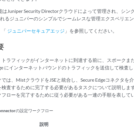
eの機能はJuniper Security Directorクラウドによって管理
供されるジュニパーのシンプルでシームレスな管理エクスペリエ
、「
ジュニパーセキュアエッジ
」を参照してください。
要
トラフィックがインターネットに到達する前に、スポークまたは
e Edge にインターネットバウンドのトラフィックを送信して検査
は、MistクラウドをJSEと統合し、Secure Edgeコネクタを介
を検査するために完了する必要があるタスクについて説明しま
クフローを完了するために従う必要がある一連の手順を表して
e Connectorの設定ワークフロー
説明