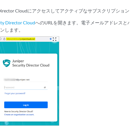
curity Director Cloudにアクセスしてアクティブなサブスクリプ
ity Director Cloud
へのURLを開きます。電子メールアドレスと
インします。
zoom_out_map