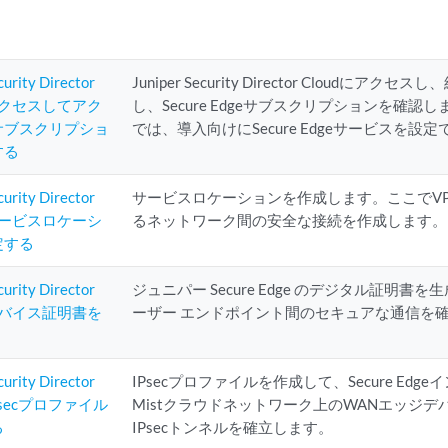
curity Director
Juniper Security Director Cloudに
にアクセスしてアク
し、Secure Edgeサブスクリプションを確
サブスクリプショ
では、導入向けにSecure Edgeサービスを設
する
curity Director
サービスロケーションを作成します。ここでV
でサービスロケーシ
るネットワーク間の安全な接続を作成します。
定する
curity Director
ジュニパー Secure Edge のデジタル証明書を生成
でデバイス証明書を
ーザー エンドポイント間のセキュアな通信を
curity Director
IPsecプロファイルを作成して、Secure Ed
IPsecプロファイル
Mistクラウドネットワーク上のWANエッジ
る
IPsecトンネルを確立します。