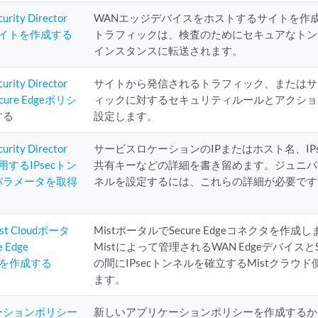
curity Director
WANエッジデバイスをホストするサイトを作
でサイトを作成する
トラフィックは、検査のためにセキュアなトンネルを
インスタンスに転送されます。
curity Director
サイトから発信されるトラフィック、またはサ
ecure Edgeポリシ
ィックに対するセキュリティルールとアクショ
する
設定します。
curity Director
サービスロケーションのIPまたはホスト名、IP
適用するIPsecトン
共有キーなどの詳細を書き留めます。ジュニパー M
パラメータを取得
ネルを設定するには、これらの詳細が必要です
Mist Cloudポータ
MistポータルでSecure Edgeコネクタを作
 Edge
Mistによって管理されるWAN EdgeデバイスとSe
torを作成する
の間にIPsecトンネルを確立するMistクラ
ます。
ーションポリシー
新しいアプリケーションポリシーを作成するか