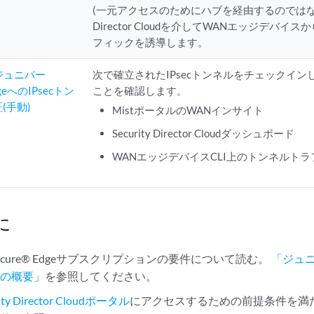
(一元アクセスのためにハブを経由するのではなく)Juni
Director Cloudを介してWANエッジデバ
フィックを誘導します。
らジュニパー
次で確立されたIPsecトンネルをチェックイ
EdgeへのIPsecトン
ことを確認します。
(手動)
MistポータルのWANインサイト
Security Director Cloudダッシュボード
WANエッジデバイスCLI上のトンネルト
に
cure® Edgeサブスクリプションの要件について読む。
「ジュニパ
ンの概要
」を参照してください。
urity Director Cloudポータル
にアクセスするための前提条件を満