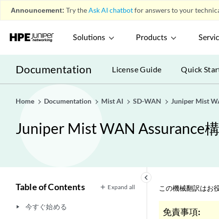
Announcement:
Try the
Ask AI chatbot
for answers to your technica
Solutions
Products
Servi
Documentation
License Guide
Quick Star
Home
Documentation
Mist AI
SD-WAN
Juniper Mis
Juniper Mist WAN Assura
keyboard_arrow_left
Table of Contents
Expand all
この機械翻訳はお役
今すぐ始める
play_arrow
免責事項: