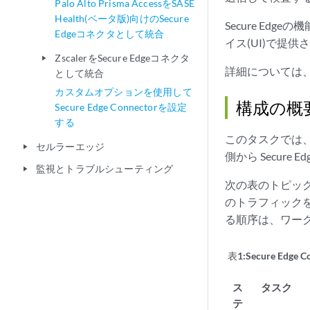
Palo Alto Prisma AccessをSASE
Health(ベータ版)向けのSecure
Secure Edg
Edgeコネクタとして統合
イス(UI)で提
ZscalerをSecure Edgeコネクタ
play_arrow
詳細については
として統合
カスタムオプションを使用して
構成の概
Secure Edge Connectorを設定
する
このタスクでは、
セルラーエッジ
play_arrow
側から Secur
監視とトラブルシューティング
play_arrow
次の表のトピックで
のトラフィック
る順序は、ワー
表1:
Secure Edg
ス
タスク
テ