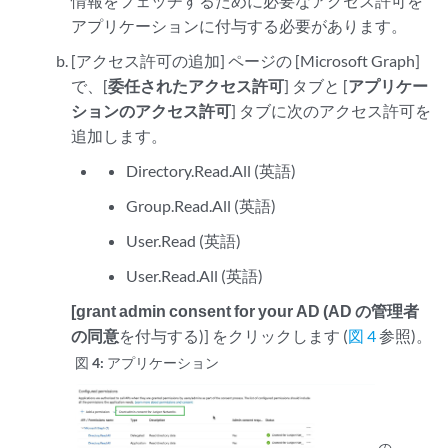
情報をフェッチするために必要なアクセス許可を
アプリケーションに付与する必要があります。
[アクセス許可の追加] ページの [Microsoft Graph]
で、[
委任されたアクセス許可
] タブと [
アプリケー
ションのアクセス許可
] タブに次のアクセス許可を
追加します。
Directory.Read.All (英語)
Group.Read.All (英語)
User.Read (英語)
User.Read.All (英語)
[grant admin consent for your AD (AD の管理者
の同意
を付与する)] をクリックします (
図 4
参照)。
図 4:
アプリケーション
の