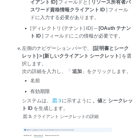
イアント ID]
フィールドと [
リソース所有者パ
スワード資格情報クライアント ID
] フィール
ドに入力する必要があります。
[ディレクトリ (テナント) ID] —
[OAuth テナン
ト ID
] フィールドにこの情報が必要です。
左側のナビゲーション バーで、
[証明書とシーク
レット] > [新しいクライアント シークレット
] を選
択します。
次の詳細を入力し、「
追加
」をクリックします。
名前
有効期限
システムは、
図 3
に示すように
、値
と
シークレッ
ト ID
を生成します。
図 3:
クライアント シークレットの詳細