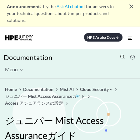
close
Announcement:
Try the
Ask AI chatbot
for answers to
your technical questions about Juniper products and
solutions.
HPE Aruba Docs
arrow_forward
Documentation
Menu
Home
Documentation
Mist AI
Cloud Security
ジュニパー Mist Access Assuranceガイド
Access アシュアランスの設定
ジュニパー Mist Access
Assuranceガイド